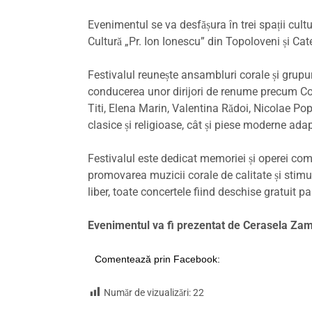
Evenimentul se va desfășura în trei spații cult
Cultură „Pr. Ion Ionescu” din Topoloveni și Cate
Festivalul reunește ansambluri corale și grup
conducerea unor dirijori de renume precum Co
Titi, Elena Marin, Valentina Rădoi, Nicolae Pope
clasice și religioase, cât și piese moderne ad
Festivalul este dedicat memoriei și operei com
promovarea muzicii corale de calitate și stimula
liber, toate concertele fiind deschise gratuit par
Evenimentul va fi prezentat de Cerasela Zamf
Comentează prin Facebook:
Număr de vizualizări:
22