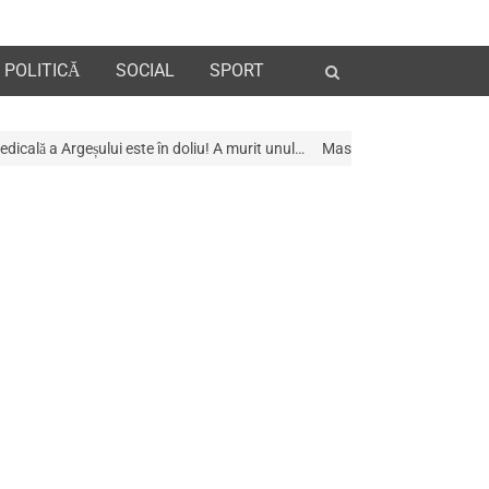
Open
POLITICĂ
SOCIAL
SPORT
search
panel
ste în doliu! A murit unul…
Mascații au descins la Galeria de Artã din Pi