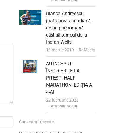
Bianca Andreescu,
jucătoarea canadiană
de origine română
câștigă turneul de la
Indian Wells
Author
18 martie 2019
RoMedia
AU ÎNCEPUT
ÎNSCRIERILE LA
PITEŞTI HALF
MARATHON, EDIŢIA A
4-A!
22 februarie 2023
Author
Antoniu Neguț
Comentarii recente