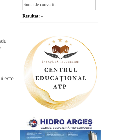
Rezultat:
-
adu
e
ui este