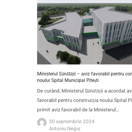
Ministerul Sănătății – aviz favorabil pentru co
noului Spital Municipal Pitești
De curând, Ministerul Sănătății a acordat av
favorabil pentru construcția noului Spital P
primit aviz favorabil de la Ministerul…
30 septembrie 2024
Author
Antoniu Neguț