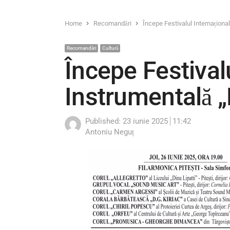
Home
Recomandări
Începe Festivalul Internaționa
Recomandări
Cultură
Începe Festivalu
Instrumentală „
Published:
23 iunie 2025
11:42
Author
Antoniu Neguț