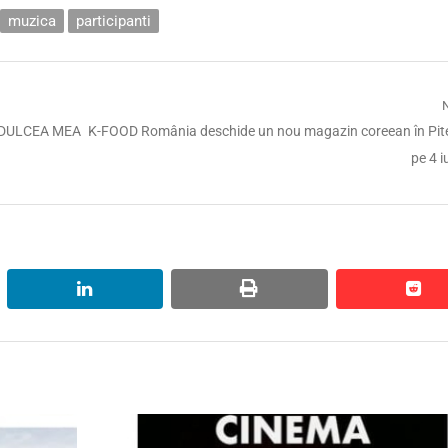
muzica
participanti
Next
„DULCEA MEA
K-FOOD România deschide un nou magazin coreean în Pite
post:
pe 4 iu
linkedin
print
red
red