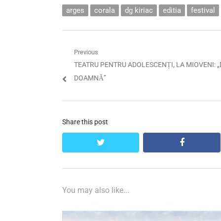
arges
corala
dg kiriac
editia
festival
Navigare
Previous
Previous
TEATRU PENTRU ADOLESCENȚI, LA MIOVENI: 
în
post:
DOAMNĂ”
articole
Share this post
twitter
facebook
You may also like...