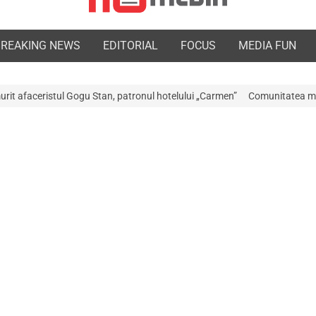
BREAKING NEWS
EDITORIAL
FOCUS
MEDIA FUN
u Stan, patronul hotelului „Carmen”
Comunitatea medicală a Argeșului e