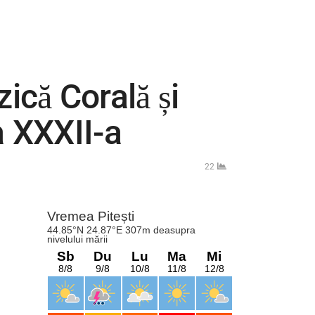
ică Corală și
a XXXII-a
22