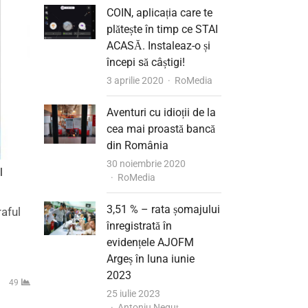
COIN, aplicația care te
plătește în timp ce STAI
ACASĂ. Instaleaz-o și
începi să câștigi!
Author
3 aprilie 2020
RoMedia
Aventuri cu idioții de la
cea mai proastă bancă
din România
30 noiembrie 2020
l
Author
RoMedia
3,51 % – rata șomajului
raful
înregistrată în
evidențele AJOFM
Argeș în luna iunie
2023
49
25 iulie 2023
Author
Antoniu Neguț