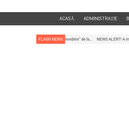
ACASĂ
ADMINISTRAȚIE
a la apropiații „la revedere” de la…
FLASH NEWS
NEWS ALERT! A murit afaceristul Gog