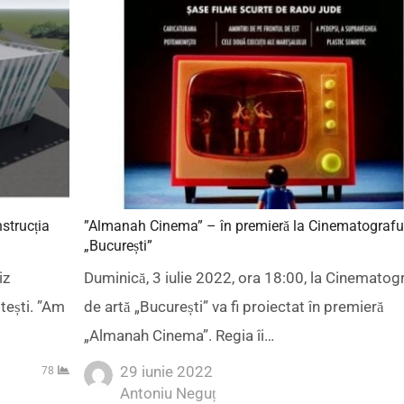
nstrucția
”Almanah Cinema” – în premieră la Cinematografu
„București”
iz
Duminică, 3 iulie 2022, ora 18:00, la Cinematog
itești. ”Am
de artă „București” va fi proiectat în premieră
„Almanah Cinema”. Regia îi…
29 iunie 2022
78
Author
Antoniu Neguț