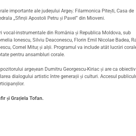
urale importante ale județului Argeș: Filarmonica Pitești, Casa de
drala „Sfinții Apostoli Petru și Pavel” din Mioveni.
uri vocal-instrumentale din România și Republica Moldova, sub
rnelia Ionescu, Silviu Deaconescu, Florin Emil Nicolae Badea, R
scu, Cornel Mituț și alții. Programul va include atât lucrări coral
aptate pentru ansambluri corale.
pozitorului argeșean Dumitru Georgescu-Kiriac și are ca obiectiv
rea dialogului artistic între generații și culturi. Accesul publicul
ticipanților.
ir și Grațiela Tofan.