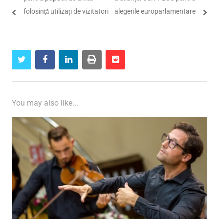
folosinţă utilizați de vizitatori
alegerile europarlamentare
twitter
facebook
linkedin
print
reddit
reddit
You may also like...