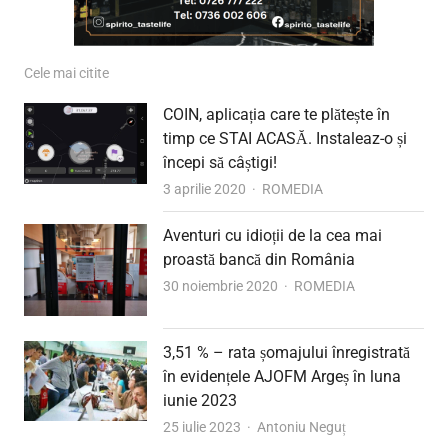
Cele mai citite
COIN, aplicația care te plătește în
timp ce STAI ACASĂ. Instaleaz-o și
începi să câștigi!
Author
3 aprilie 2020
ROMEDIA
Aventuri cu idioții de la cea mai
proastă bancă din România
Author
30 noiembrie 2020
ROMEDIA
3,51 % – rata șomajului înregistrată
în evidențele AJOFM Argeș în luna
iunie 2023
Author
25 iulie 2023
Antoniu Neguț