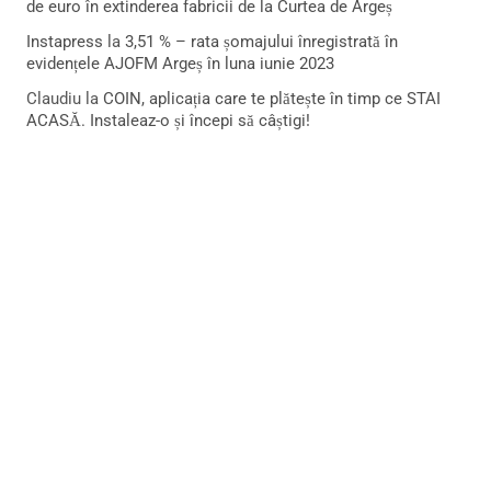
de euro în extinderea fabricii de la Curtea de Argeș
Instapress
la
3,51 % – rata șomajului înregistrată în
evidențele AJOFM Argeș în luna iunie 2023
Claudiu
la
COIN, aplicația care te plătește în timp ce STAI
ACASĂ. Instaleaz-o și începi să câștigi!