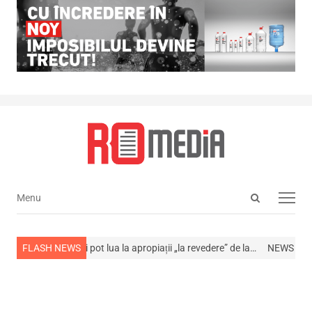
Open
Menu
Menu
search
panel
viață
FLASH NEWS
Cum își pot lua la apropiații „la revedere” de la…
NEWS ALERT! A mu