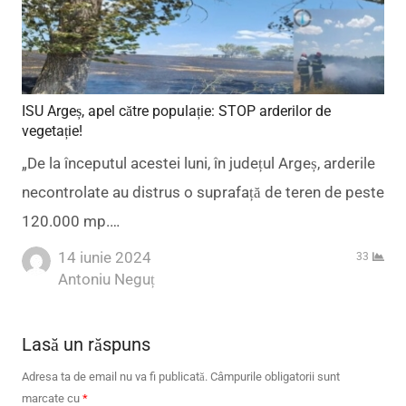
ISU Argeș, apel către populație: STOP arderilor de
vegetație!
„De la începutul acestei luni, în județul Argeș, arderile
necontrolate au distrus o suprafață de teren de peste
120.000 mp.…
14 iunie 2024
33
Author
Antoniu Neguț
Lasă un răspuns
Adresa ta de email nu va fi publicată.
Câmpurile obligatorii sunt
marcate cu
*