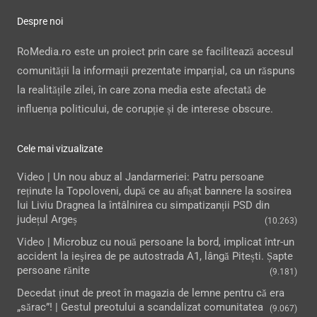
Despre noi
RoMedia.ro este un proiect prin care se facilitează accesul
comunității la informații prezentate imparțial, ca un răspuns
la realitățile zilei, în care zona media este afectată de
influența politicului, de corupție și de interese obscure.
Cele mai vizualizate
Video | Un nou abuz al Jandarmeriei: Patru persoane
reținute la Topoloveni, după ce au afișat bannere la sosirea
lui Liviu Dragnea la întâlnirea cu simpatizanții PSD din
județul Argeș
(10.263)
Video | Microbuz cu nouă persoane la bord, implicat într-un
accident la ieşirea de pe autostrada A1, lângă Pitești. Șapte
persoane rănite
(9.181)
Decedat ținut de preot în magazia de lemne pentru că era
„sărac”! | Gestul preotului a scandalizat comunitatea
(9.067)