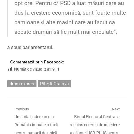
opt ore. Pentru că PSD a luat măsuri care au
dus la creștere economică, sunt foarte multe
camioane și alte mașini care au facut ca
aceste drumuri să fie mult mai circulate”,
a spus parlamentarul.
Comentează prin Facebook:
Număr de vizualizări:
911
drum expres
Pitești-Craiova
Navigare
Previous
Next
Previous
Next
Un spital judeţean din
Biroul Electoral Central a
în
post:
post:
România impune o taxă
respins cererea de înscriere
articole
pentru papucii de unică
a alianței USR-PLUS pentru