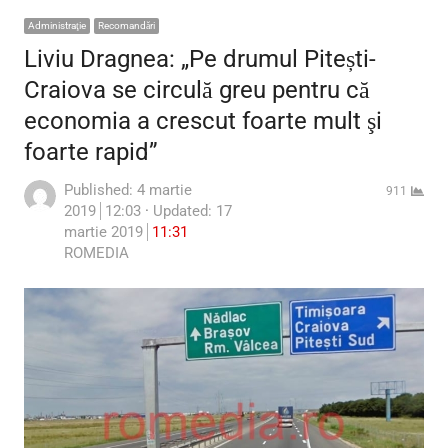
Administraţie
Recomandări
Liviu Dragnea: „Pe drumul Pitești-
Craiova se circulă greu pentru că
economia a crescut foarte mult şi
foarte rapid”
Published:
4 martie
911
2019
12:03
Updated: 17
martie 2019
11:31
Author
ROMEDIA