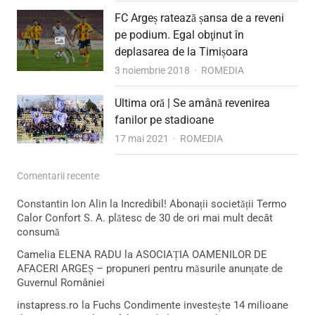
FC Argeș ratează șansa de a reveni
pe podium. Egal obţinut în
deplasarea de la Timișoara
Author
3 noiembrie 2018
ROMEDIA
Ultima oră | Se amână revenirea
fanilor pe stadioane
Author
17 mai 2021
ROMEDIA
Comentarii recente
Constantin Ion Alin
la
Incredibil! Abonații societății Termo
Calor Confort S. A. plătesc de 30 de ori mai mult decât
consumă
Camelia ELENA RADU
la
ASOCIAȚIA OAMENILOR DE
AFACERI ARGEȘ – propuneri pentru măsurile anunțate de
Guvernul României
instapress.ro
la
Fuchs Condimente investește 14 milioane