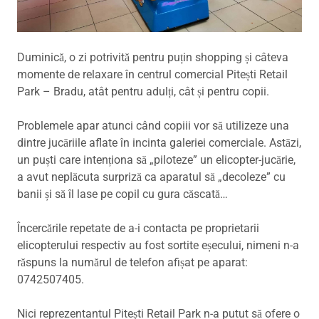
Duminică, o zi potrivită pentru puțin shopping și câteva
momente de relaxare în centrul comercial Pitești Retail
Park – Bradu, atât pentru adulți, cât și pentru copii.
Problemele apar atunci când copiii vor să utilizeze una
dintre jucăriile aflate în incinta galeriei comerciale. Astăzi,
un puști care intenționa să „piloteze” un elicopter-jucărie,
a avut neplăcuta surpriză ca aparatul să „decoleze” cu
banii și să îl lase pe copil cu gura căscată…
Încercările repetate de a-i contacta pe proprietarii
elicopterului respectiv au fost sortite eșecului, nimeni n-a
răspuns la numărul de telefon afișat pe aparat:
0742507405.
Nici reprezentantul Pitești Retail Park n-a putut să ofere o