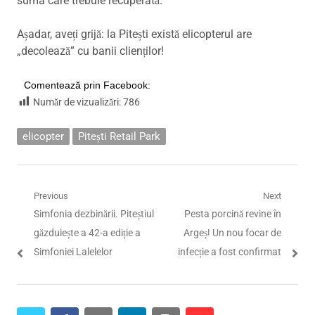
suma care trebuie recuperată.
Așadar, aveți grijă: la Pitești există elicopterul are
„decolează” cu banii clienților!
Comentează prin Facebook:
Număr de vizualizări:
786
elicopter
Pitești Retail Park
Navigare
Previous
Next
Previous
Next
Simfonia dezbinării. Piteștiul
Pesta porcină revine în
în
post:
post:
găzduiește a 42-a ediție a
Argeș! Un nou focar de
articole
Simfoniei Lalelelor
infecție a fost confirmat