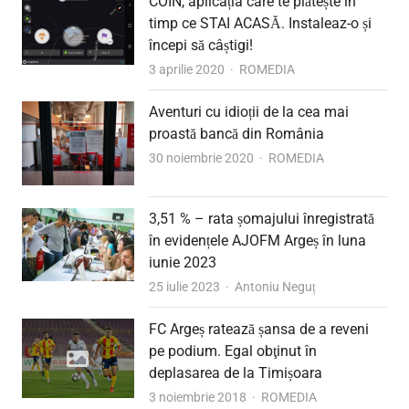
COIN, aplicația care te plătește în
timp ce STAI ACASĂ. Instaleaz-o și
începi să câștigi!
Author
3 aprilie 2020
ROMEDIA
Aventuri cu idioții de la cea mai
proastă bancă din România
Author
30 noiembrie 2020
ROMEDIA
3,51 % – rata șomajului înregistrată
în evidențele AJOFM Argeș în luna
iunie 2023
Author
25 iulie 2023
Antoniu Neguț
FC Argeș ratează șansa de a reveni
pe podium. Egal obţinut în
deplasarea de la Timișoara
Author
3 noiembrie 2018
ROMEDIA