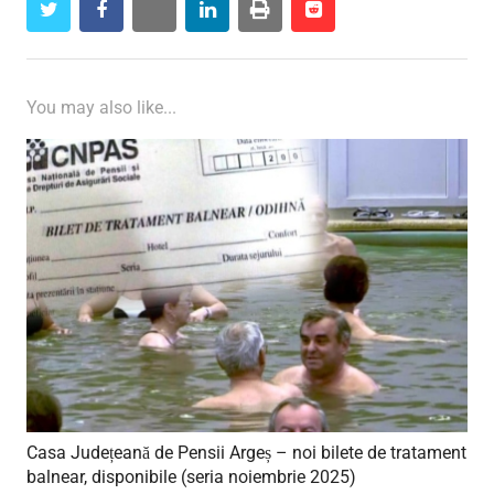
twitter
facebook
whatsapp
linkedin
print
reddit
reddit
You may also like...
Casa Județeană de Pensii Argeș – noi bilete de tratament
balnear, disponibile (seria noiembrie 2025)