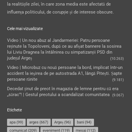
la realitățile zilei, în care zona media este afectată de
influența politicului, de corupție și de interese obscure.
Cele mai vizualizate
Video | Un nou abuz al Jandarmeriei: Patru persoane
reținute la Topoloveni, după ce au afișat bannere la sosirea
lui Liviu Dragnea la întâlnirea cu simpatizanții PSD din
județul Argeș
(10.263)
Video | Microbuz cu nouă persoane la bord, implicat într-un
accident la ieşirea de pe autostrada A1, lângă Pitești. Șapte
persoane rănite
(9.181)
Decedat ținut de preot în magazia de lemne pentru că era
„sărac”! | Gestul preotului a scandalizat comunitatea
(9.067)
Etichete
apa
(99)
arges
(667)
Argeș
(96)
bani
(94)
comunicat
(209)
eveniment
(119)
mesaj
(112)