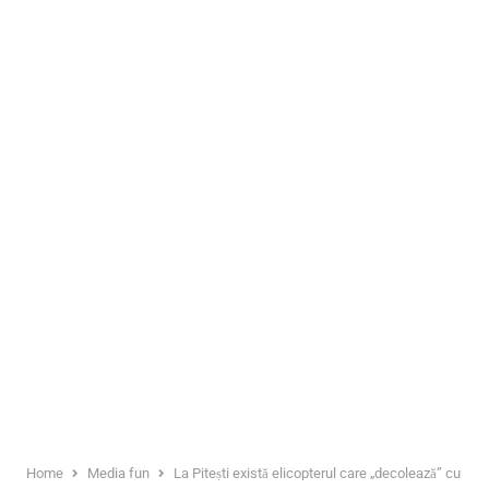
Home
Media fun
La Pitești există elicopterul care „decolează” cu banii