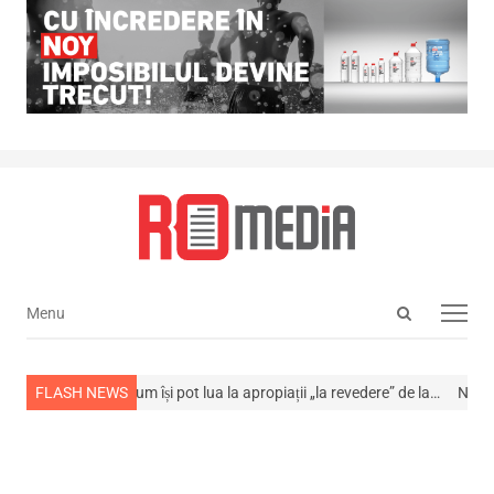
Open
Menu
Menu
search
panel
din viață
FLASH NEWS
Cum își pot lua la apropiații „la revedere” de la…
NEWS ALERT!