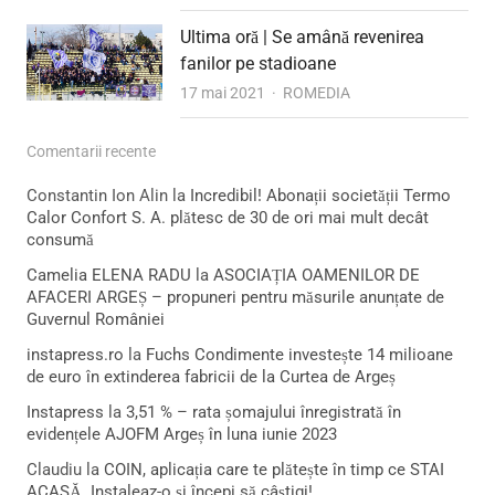
Ultima oră | Se amână revenirea
fanilor pe stadioane
Author
17 mai 2021
ROMEDIA
Comentarii recente
Constantin Ion Alin
la
Incredibil! Abonații societății Termo
Calor Confort S. A. plătesc de 30 de ori mai mult decât
consumă
Camelia ELENA RADU
la
ASOCIAȚIA OAMENILOR DE
AFACERI ARGEȘ – propuneri pentru măsurile anunțate de
Guvernul României
instapress.ro
la
Fuchs Condimente investește 14 milioane
de euro în extinderea fabricii de la Curtea de Argeș
Instapress
la
3,51 % – rata șomajului înregistrată în
evidențele AJOFM Argeș în luna iunie 2023
Claudiu
la
COIN, aplicația care te plătește în timp ce STAI
ACASĂ. Instaleaz-o și începi să câștigi!