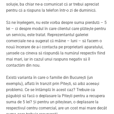
soluție, ba chiar ne-a comunicat că ar trebui apreciat
pentru că a răspuns la telefon într-o zi de duminică.
Să ne înțelegem, nu este vorba despre suma pierdută – 5
lei – ci despre modul în care clientul care plătește pentru
un serviciu, este tratat. Reprezentantul galeriei
comerciale ne-a sugerat că mâine – luni – să facem o
nouă încerare de a-i contacta pe proprietarii aparatului,
șansele ca cineva să răspundă la numărul respectiv fiind
mai mari, iar in cazul unui raspuns negativ să îl
contactăm din nou.
Există varianta în care o familie din București (un
exemplu), aflată în tranzit prin Pitești, să aibă aceeași
problemă. Ce se întâmplă în acest caz? Trebuie ca
păgubiții să facă o deplasare la Pitești pentru a recupera
suma de 5 lei? Și pentru un piteștean, o deplasare la
respectivul centru comercial, are un cost mai mare decât