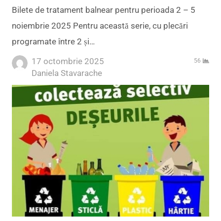
Bilete de tratament balnear pentru perioada 2 – 5
noiembrie 2025 Pentru această serie, cu plecări
programate între 2 și…
17 octombrie 2025
56
Author
Daniela Stavarache