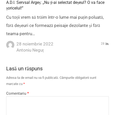
A.D.I. Servsal Argeș: „Nu ți-ai selectat deșeul? O va face
șoricelul!”
Cu toții vrem să trăim într-o lume mai puțin poluată,
fără deșeuri ce formează peisaje dezolante și fără
teama pentru…
28 noiembrie 2022
28
Author
Antoniu Neguț
Lasă un răspuns
Adresa ta de email nu va fi publicată.
Câmpurile obligatorii sunt
marcate cu
*
Comentariu
*