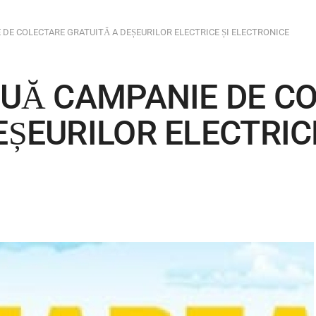
 DE COLECTARE GRATUITĂ A DEȘEURILOR ELECTRICE ȘI ELECTRONICE
OUĂ CAMPANIE DE C
ȘEURILOR ELECTRICE