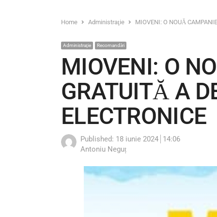
Home
Administraţie
MIOVENI: O NOUĂ CAMPANIE
Administraţie
Recomandări
MIOVENI: O N
GRATUITĂ A DE
ELECTRONICE
Published:
18 iunie 2024
14:06
Author
Antoniu Neguț