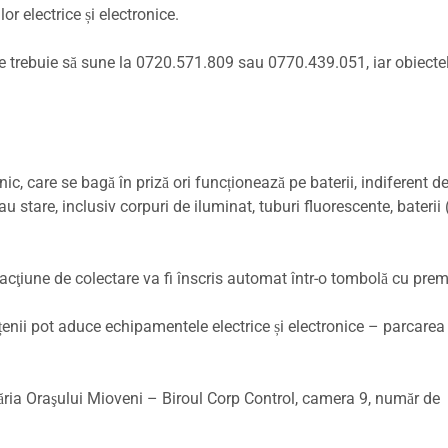
r electrice și electronice.
se trebuie să sune la 0720.571.809 sau 0770.439.051, iar obiecte
nic, care se bagă în priză ori funcționează pe baterii, indiferent d
stare, inclusiv corpuri de iluminat, tuburi fluorescente, baterii 
acţiune de colectare va fi înscris automat într-o tombolă cu premi
țenii pot aduce echipamentele electrice și electronice – parcarea
măria Oraşului Mioveni – Biroul Corp Control, camera 9, număr de