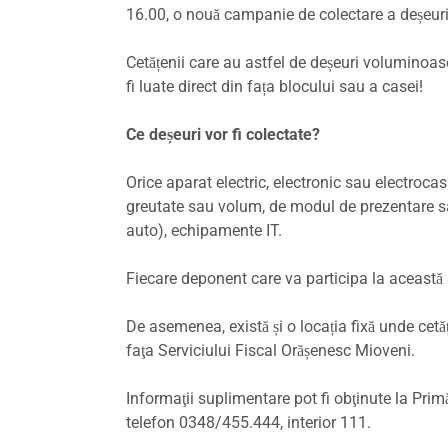
16.00, o nouă campanie de colectare a deșeurilo
Cetățenii care au astfel de deșeuri voluminoa
fi luate direct din fața blocului sau a casei!
Ce deșeuri vor fi colectate?
Orice aparat electric, electronic sau electrocas
greutate sau volum, de modul de prezentare sau 
auto), echipamente IT.
Fiecare deponent care va participa la această 
De asemenea, există și o locația fixă unde cetă
faţa Serviciului Fiscal Orășenesc Mioveni.
Informaţii suplimentare pot fi obţinute la Pri
telefon 0348/455.444, interior 111.