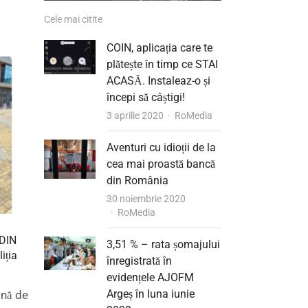
Cele mai citite
COIN, aplicația care te
plătește în timp ce STAI
ACASĂ. Instaleaz-o și
începi să câștigi!
Author
3 aprilie 2020
RoMedia
Aventuri cu idioții de la
cea mai proastă bancă
din România
30 noiembrie 2020
Author
RoMedia
DIN
3,51 % – rata șomajului
iția
înregistrată în
evidențele AJOFM
Argeș în luna iunie
ană de