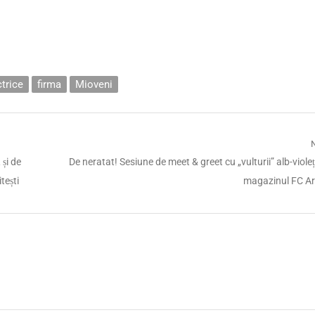
ctrice
firma
Mioveni
Next
și de
De neratat! Sesiune de meet & greet cu „vulturii” alb-violeți
post:
tești
magazinul FC Ar