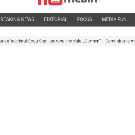
BREAKING NEWS
EDITORIAL
FOCUS
MEDIA FUN
Stan, patronul hotelului „Carmen”
Comunitatea medicală a Argeșului est