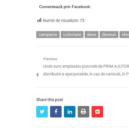
Comentează prin Facebook:
Număr de vizualizări:
73
campanie
colectare
deee
deseuri
ele
Navigare
Previous
Previous
Unde sunt amplasate punctele de PRIM AJUTOR 
în
post:
distribuire a apei potabile, în caz de caniculă, în Pi
articole
Share this post
twitter
facebook
linkedin
print
reddit
reddit