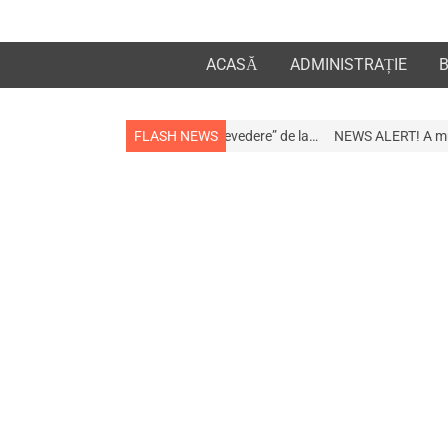
ACASĂ
ADMINISTRAȚIE
la apropiații „la revedere” de la…
FLASH NEWS
NEWS ALERT! A murit afaceristul Gogu 