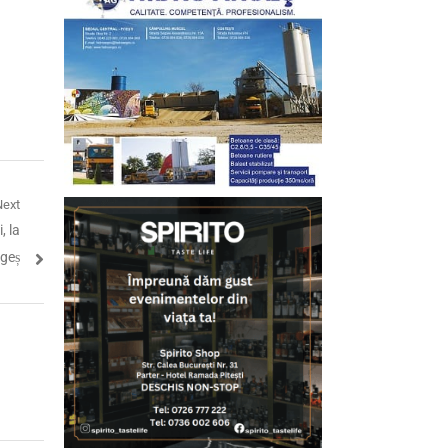
Next
, la
geș