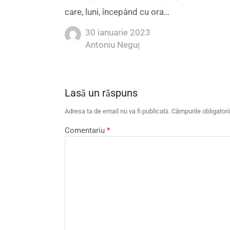
care, luni, începând cu ora…
30 ianuarie 2023
Author
Antoniu Neguț
Lasă un răspuns
Adresa ta de email nu va fi publicată.
Câmpurile obligator
Comentariu
*