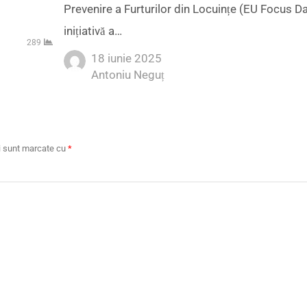
Prevenire a Furturilor din Locuințe (EU Focus Da
inițiativă a…
289
18 iunie 2025
Author
Antoniu Neguț
ii sunt marcate cu
*