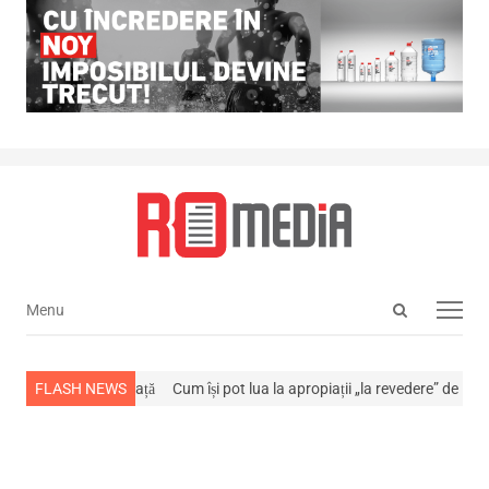
Open
Menu
Menu
search
panel
 stins din viață
FLASH NEWS
Cum își pot lua la apropiații „la revedere” de la…
NEWS