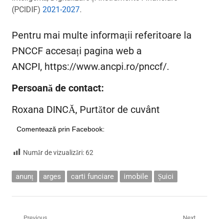
(PCIDIF)
2021-2027
.
Pentru mai multe informații referitoare la
PNCCF accesați pagina web a
ANCPI,
https://www.ancpi.ro/pnccf/.
Persoană de contact:
Roxana DINCĂ, Purtător de cuvânt
Comentează prin Facebook:
Număr de vizualizări:
62
anunț
arges
carti funciare
imobile
Șuici
Previous
Next