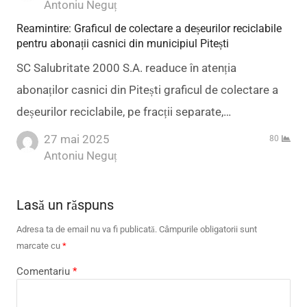
Author
Antoniu Neguț
Reamintire: Graficul de colectare a deșeurilor reciclabile
pentru abonații casnici din municipiul Pitești
SC Salubritate 2000 S.A. readuce în atenția
abonaților casnici din Pitești graficul de colectare a
deșeurilor reciclabile, pe fracții separate,…
27 mai 2025
80
Author
Antoniu Neguț
Lasă un răspuns
Adresa ta de email nu va fi publicată.
Câmpurile obligatorii sunt
marcate cu
*
Comentariu
*