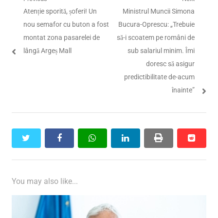
Navigare
Previous
Next
Atenție sporită, șoferi! Un
Ministrul Muncii Simona
în
post:
post:
nou semafor cu buton a fost
Bucura-Oprescu: „Trebuie
articole
montat zona pasarelei de
să-i scoatem pe români de
lângă Argeș Mall
sub salariul minim. Îmi
doresc să asigur
predictibilitate de-acum
înainte”
twitter
facebook
whatsapp
linkedin
print
reddit
reddit
You may also like...