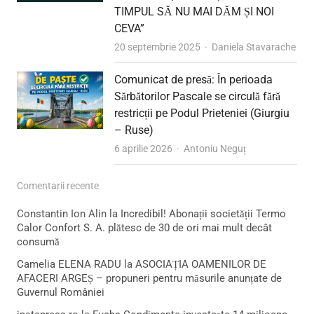
TIMPUL SĂ NU MAI DĂM ȘI NOI
CEVA”
Author
20 septembrie 2025
Daniela Stavarache
Comunicat de presă: În perioada
Sărbătorilor Pascale se circulă fără
restricții pe Podul Prieteniei (Giurgiu
– Ruse)
Author
6 aprilie 2026
Antoniu Neguț
Comentarii recente
Constantin Ion Alin
la
Incredibil! Abonații societății Termo
Calor Confort S. A. plătesc de 30 de ori mai mult decât
consumă
Camelia ELENA RADU
la
ASOCIAȚIA OAMENILOR DE
AFACERI ARGEȘ – propuneri pentru măsurile anunțate de
Guvernul României