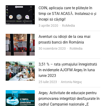
COIN, aplicația care te plătește în
timp ce STAI ACASĂ. Instaleaz-o și
începi să câștigi!
Author
3 aprilie 2020
RoMedia
Aventuri cu idioții de la cea mai
proastă bancă din România
Author
30 noiembrie 2020
RoMedia
3,51 % – rata șomajului înregistrată
în evidențele AJOFM Argeș în luna
iunie 2023
Author
25 iulie 2023
Antoniu Neguț
Argeș: Activitate de educație pentru
promovarea integrității desfășurate în
cadrul Campaniei naționale „E