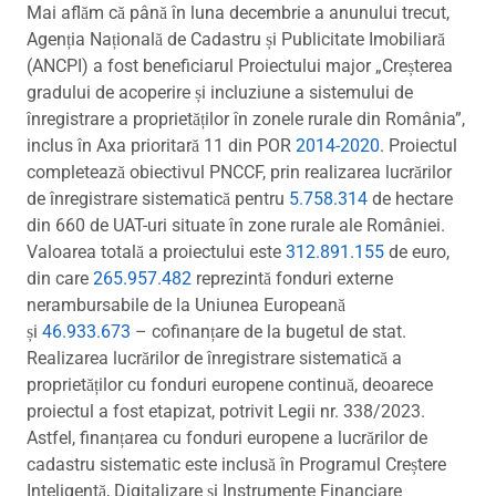
Mai aflăm că până în luna decembrie a anunului trecut,
Agenția Națională de Cadastru și Publicitate Imobiliară
(ANCPI) a fost beneficiarul Proiectului major „Creșterea
gradului de acoperire și incluziune a sistemului de
înregistrare a proprietăților în zonele rurale din România”,
inclus în Axa prioritară 11 din POR
2014-2020
. Proiectul
completează obiectivul PNCCF, prin realizarea lucrărilor
de înregistrare sistematică pentru
5.758.314
de hectare
din 660 de UAT-uri situate în zone rurale ale României.
Valoarea totală a proiectului este
312.891.155
de euro,
din care
265.957.482
reprezintă fonduri externe
nerambursabile de la Uniunea Europeană
și
46.933.673
– cofinanțare de la bugetul de stat.
Realizarea lucrărilor de înregistrare sistematică a
proprietăților cu fonduri europene continuă, deoarece
proiectul a fost etapizat, potrivit Legii nr. 338/2023.
Astfel, finanțarea cu fonduri europene a lucrărilor de
cadastru sistematic este inclusă în Programul Creștere
Inteligentă, Digitalizare și Instrumente Financiare