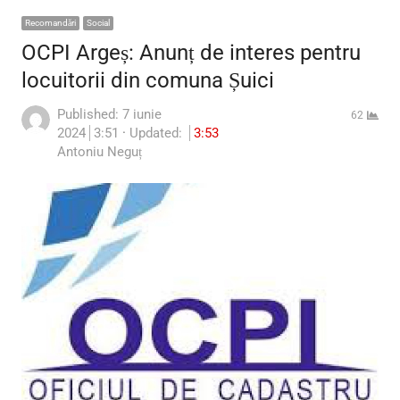
Recomandări
Social
OCPI Argeș: Anunț de interes pentru
locuitorii din comuna Șuici
Published:
7 iunie
62
2024
3:51
Updated:
3:53
Author
Antoniu Neguț