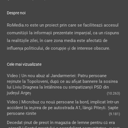
Despre noi
RoMedia.ro este un proiect prin care se facilitează accesul
comunității la informații prezentate imparțial, ca un răspuns
la realitățile zilei, în care zona media este afectată de
influența politicului, de corupție și de interese obscure.
Cele mai vizualizate
Video | Un nou abuz al Jandarmeriei: Patru persoane
reținute la Topoloveni, după ce au afișat bannere la sosirea
lui Liviu Dragnea la întâlnirea cu simpatizanții PSD din
județul Argeș
(10.263)
Video | Microbuz cu nouă persoane la bord, implicat într-un
accident la ieşirea de pe autostrada A1, lângă Pitești. Șapte
persoane rănite
(9.181)
Decedat ținut de preot în magazia de lemne pentru că era