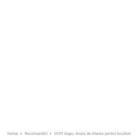
Home
Recomandări
OCPI Argeș: Anunț de interes pentru locuitorii d