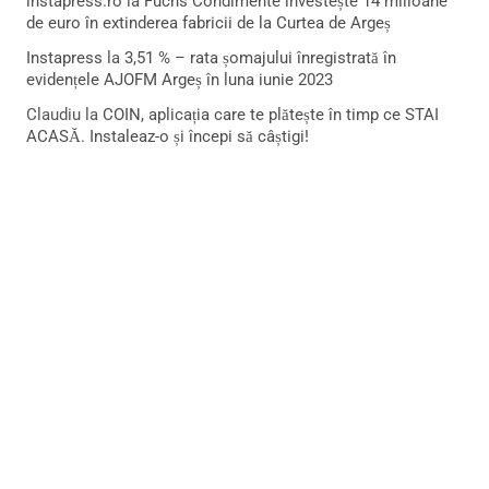
instapress.ro
la
Fuchs Condimente investește 14 milioane
de euro în extinderea fabricii de la Curtea de Argeș
Instapress
la
3,51 % – rata șomajului înregistrată în
evidențele AJOFM Argeș în luna iunie 2023
Claudiu
la
COIN, aplicația care te plătește în timp ce STAI
ACASĂ. Instaleaz-o și începi să câștigi!