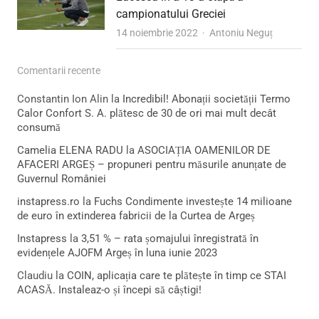
campionatului Greciei
Author
14 noiembrie 2022
Antoniu Neguț
Comentarii recente
Constantin Ion Alin
la
Incredibil! Abonații societății Termo
Calor Confort S. A. plătesc de 30 de ori mai mult decât
consumă
Camelia ELENA RADU
la
ASOCIAȚIA OAMENILOR DE
AFACERI ARGEȘ – propuneri pentru măsurile anunțate de
Guvernul României
instapress.ro
la
Fuchs Condimente investește 14 milioane
de euro în extinderea fabricii de la Curtea de Argeș
Instapress
la
3,51 % – rata șomajului înregistrată în
evidențele AJOFM Argeș în luna iunie 2023
Claudiu
la
COIN, aplicația care te plătește în timp ce STAI
ACASĂ. Instaleaz-o și începi să câștigi!