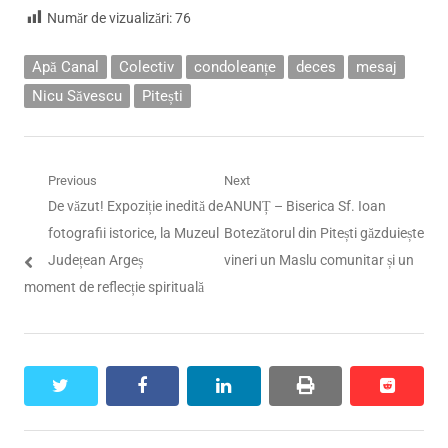
Număr de vizualizări:
76
Apă Canal
Colectiv
condoleanțe
deces
mesaj
Nicu Săvescu
Pitești
Navigare
Previous
Next
Previous
Next
De văzut! Expoziție inedită de
ANUNȚ – Biserica Sf. Ioan
în
post:
post:
fotografii istorice, la Muzeul
Botezătorul din Pitești găzduiește
articole
Județean Argeș
vineri un Maslu comunitar și un
moment de reflecție spirituală
twitter
facebook
linkedin
print
reddit
reddit