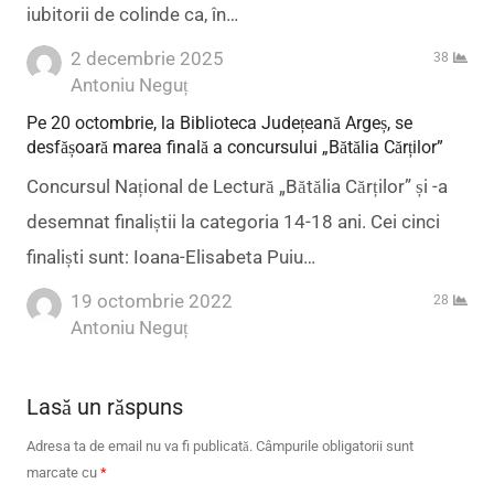
iubitorii de colinde ca, în…
2 decembrie 2025
38
Author
Antoniu Neguț
Pe 20 octombrie, la Biblioteca Județeană Argeș, se
desfășoară marea finală a concursului „Bătălia Cărților”
Concursul Național de Lectură „Bătălia Cărților” și -a
desemnat finaliștii la categoria 14-18 ani. Cei cinci
finaliști sunt: Ioana-Elisabeta Puiu…
19 octombrie 2022
28
Author
Antoniu Neguț
Lasă un răspuns
Adresa ta de email nu va fi publicată.
Câmpurile obligatorii sunt
marcate cu
*