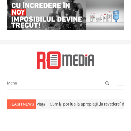
Open
Menu
Menu
search
panel
s-a stins din viață
FLASH NEWS
Cum își pot lua la apropiații „la revedere” de la…
NE