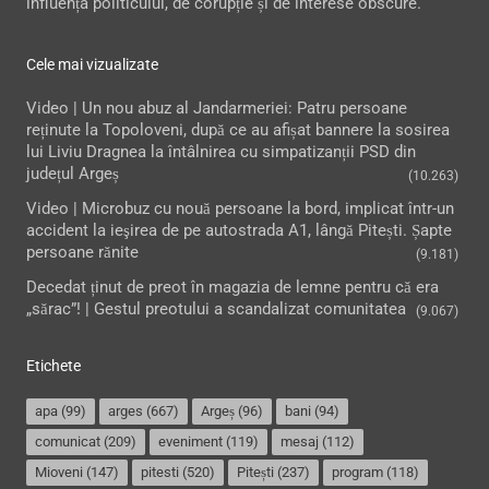
influența politicului, de corupție și de interese obscure.
Cele mai vizualizate
Video | Un nou abuz al Jandarmeriei: Patru persoane
reținute la Topoloveni, după ce au afișat bannere la sosirea
lui Liviu Dragnea la întâlnirea cu simpatizanții PSD din
județul Argeș
(10.263)
Video | Microbuz cu nouă persoane la bord, implicat într-un
accident la ieşirea de pe autostrada A1, lângă Pitești. Șapte
persoane rănite
(9.181)
Decedat ținut de preot în magazia de lemne pentru că era
„sărac”! | Gestul preotului a scandalizat comunitatea
(9.067)
Etichete
apa
(99)
arges
(667)
Argeș
(96)
bani
(94)
comunicat
(209)
eveniment
(119)
mesaj
(112)
Mioveni
(147)
pitesti
(520)
Pitești
(237)
program
(118)