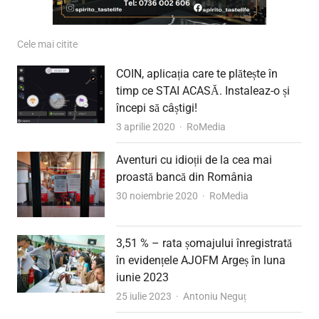
Cele mai citite
COIN, aplicația care te plătește în
timp ce STAI ACASĂ. Instaleaz-o și
începi să câștigi!
Author
3 aprilie 2020
RoMedia
Aventuri cu idioții de la cea mai
proastă bancă din România
Author
30 noiembrie 2020
RoMedia
3,51 % – rata șomajului înregistrată
în evidențele AJOFM Argeș în luna
iunie 2023
Author
25 iulie 2023
Antoniu Neguț