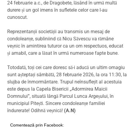
24 februarie a.c., de Dragobete, lăsând în urmă multă
durere și un gol imens în sufletele celor care l-au
cunoscut.
Reprezentanții societății au transmis un mesaj de
condoleanțe, subliniind că Nicu Săvescu va rămâne
veșnic în amintirea tuturor ca un om respectuos, educat
și amabil, care a lăsat în urmă numeroase fapte bune.
Totodată, toți cei care doresc să-i aducă un ultim omagiu
sunt așteptați sâmbătă, 28 februarie 2026, la ora 11:30, la
slujba de înmormântare. Trupul neînsuflețit al acestuia
este depus la Capela Bisericii „Adormirea Maicii
Domnului”, situată lângă Parcul Lunca Argeșului, în
municipiul Pitești. Sincere condoleanțe familiei
îndurerate! Odihnă veșnică!
(A.N)
Comentează prin Facebook: