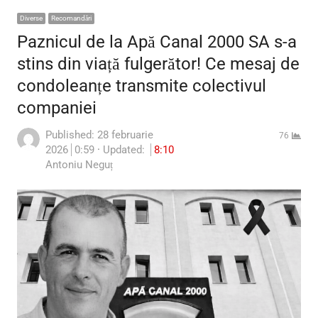
Diverse
Recomandări
Paznicul de la Apă Canal 2000 SA s-a
stins din viață fulgerător! Ce mesaj de
condoleanțe transmite colectivul
companiei
Published:
28 februarie
76
2026
0:59
Updated:
8:10
Author
Antoniu Neguț