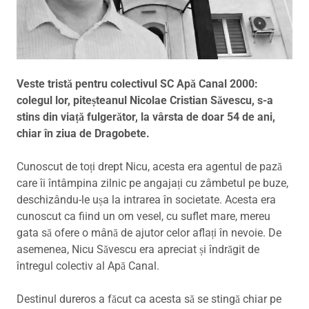
Veste tristă pentru colectivul SC Apă Canal 2000:
colegul lor, piteșteanul Nicolae Cristian Săvescu, s-a
stins din viață fulgerător, la vârsta de doar 54 de ani,
chiar în ziua de Dragobete.
Cunoscut de toți drept Nicu, acesta era agentul de pază
care îi întâmpina zilnic pe angajați cu zâmbetul pe buze,
deschizându-le ușa la intrarea în societate. Acesta era
cunoscut ca fiind un om vesel, cu suflet mare, mereu
gata să ofere o mână de ajutor celor aflați în nevoie. De
asemenea, Nicu Săvescu era apreciat și îndrăgit de
întregul colectiv al Apă Canal.
Destinul dureros a făcut ca acesta să se stingă chiar pe