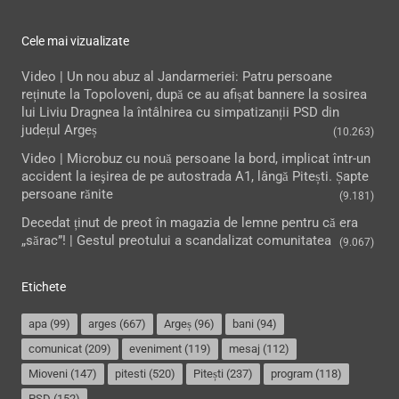
Cele mai vizualizate
Video | Un nou abuz al Jandarmeriei: Patru persoane
reținute la Topoloveni, după ce au afișat bannere la sosirea
lui Liviu Dragnea la întâlnirea cu simpatizanții PSD din
județul Argeș
(10.263)
Video | Microbuz cu nouă persoane la bord, implicat într-un
accident la ieşirea de pe autostrada A1, lângă Pitești. Șapte
persoane rănite
(9.181)
Decedat ținut de preot în magazia de lemne pentru că era
„sărac”! | Gestul preotului a scandalizat comunitatea
(9.067)
Etichete
apa
(99)
arges
(667)
Argeș
(96)
bani
(94)
comunicat
(209)
eveniment
(119)
mesaj
(112)
Mioveni
(147)
pitesti
(520)
Pitești
(237)
program
(118)
PSD
(152)