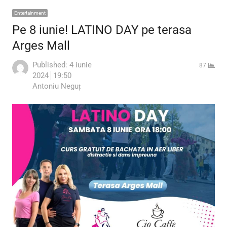
Entertainment
Pe 8 iunie! LATINO DAY pe terasa
Arges Mall
Published:
4 iunie
87
2024
19:50
Author
Antoniu Neguț