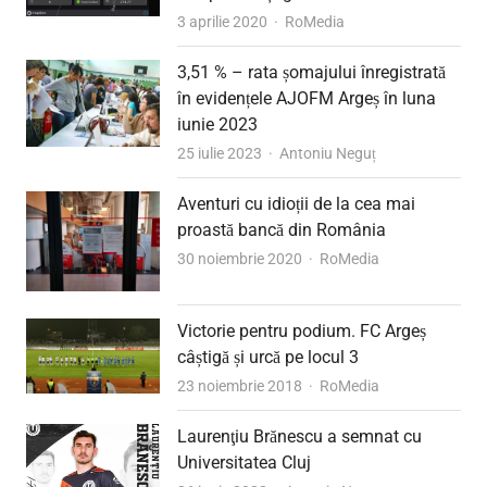
Author
3 aprilie 2020
RoMedia
3,51 % – rata șomajului înregistrată
în evidențele AJOFM Argeș în luna
iunie 2023
Author
25 iulie 2023
Antoniu Neguț
Aventuri cu idioții de la cea mai
proastă bancă din România
Author
30 noiembrie 2020
RoMedia
Victorie pentru podium. FC Argeș
câștigă și urcă pe locul 3
Author
23 noiembrie 2018
RoMedia
Laurenţiu Brănescu a semnat cu
Universitatea Cluj