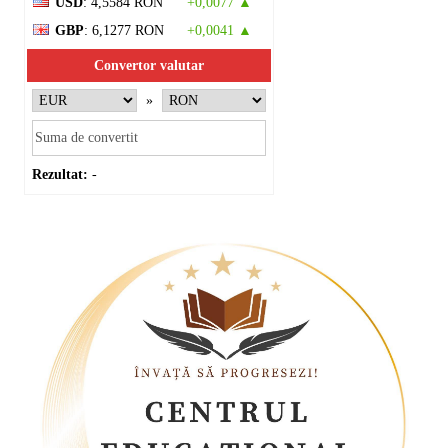
USD
: 4,5584 RON
+0,0077 ▲
GBP
: 6,1277 RON
+0,0041 ▲
Convertor valutar
»
Rezultat:
-