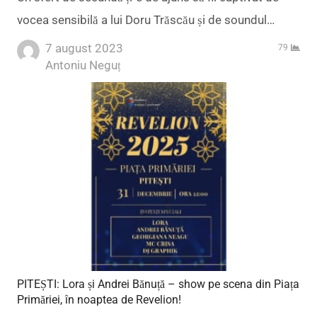
vocea sensibilă a lui Doru Trăscău și de soundul…
7 august 2023
79
Author
Antoniu Neguț
PITEȘTI: Lora și Andrei Bănuță – show pe scena din Piața
Primăriei, în noaptea de Revelion!