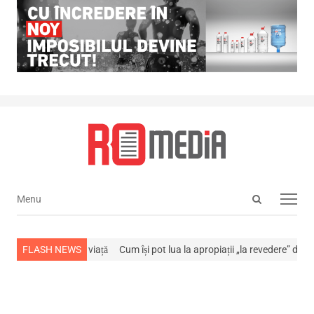
Open
Menu
Menu
search
panel
-a stins din viață
FLASH NEWS
Cum își pot lua la apropiații „la revedere” de la…
NE