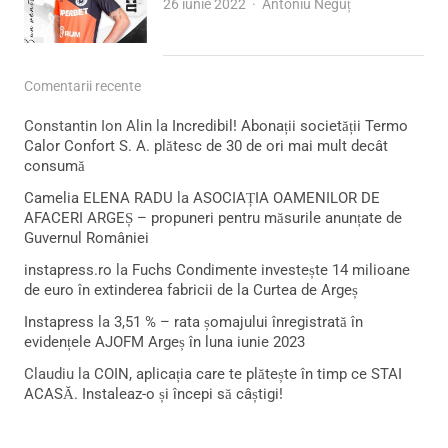
Author
26 iunie 2022
Antoniu Neguț
Comentarii recente
Constantin Ion Alin
la
Incredibil! Abonații societății Termo
Calor Confort S. A. plătesc de 30 de ori mai mult decât
consumă
Camelia ELENA RADU
la
ASOCIAȚIA OAMENILOR DE
AFACERI ARGEȘ – propuneri pentru măsurile anunțate de
Guvernul României
instapress.ro
la
Fuchs Condimente investește 14 milioane
de euro în extinderea fabricii de la Curtea de Argeș
Instapress
la
3,51 % – rata șomajului înregistrată în
evidențele AJOFM Argeș în luna iunie 2023
Claudiu
la
COIN, aplicația care te plătește în timp ce STAI
ACASĂ. Instaleaz-o și începi să câștigi!