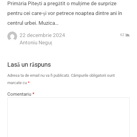
Primăria Pitești a pregătit o mulțime de surprize
pentru cei care-și vor petrece noaptea dintre ani în
centrul urbei. Muzica…
22 decembrie 2024
62
Author
Antoniu Neguț
Lasă un răspuns
Adresa ta de email nu va fi publicată.
Câmpurile obligatorii sunt
marcate cu
*
Comentariu
*