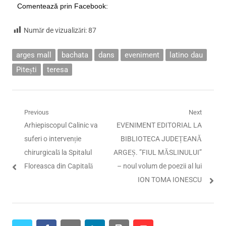
Comentează prin Facebook:
Număr de vizualizări:
87
arges mall
bachata
dans
eveniment
latino dau
Pitești
teresa
Navigare
Previous
Next
Previous
Next
Arhiepiscopul Calinic va
EVENIMENT EDITORIAL LA
în
post:
post:
suferi o intervenție
BIBLIOTECA JUDEȚEANĂ
articole
chirurgicală la Spitalul
ARGEȘ. ”FIUL MĂSLINULUI”
Floreasca din Capitală
– noul volum de poezii al lui
ION TOMA IONESCU