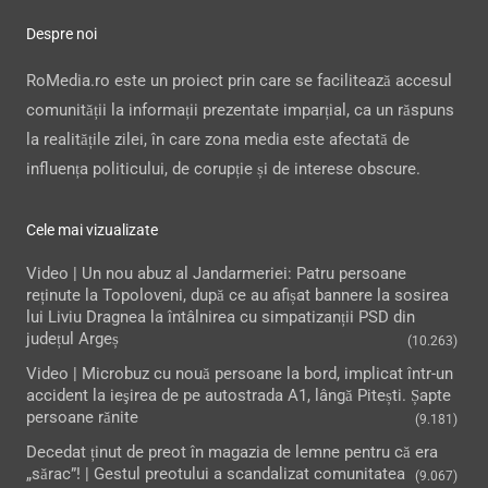
Despre noi
RoMedia.ro este un proiect prin care se facilitează accesul
comunității la informații prezentate imparțial, ca un răspuns
la realitățile zilei, în care zona media este afectată de
influența politicului, de corupție și de interese obscure.
Cele mai vizualizate
Video | Un nou abuz al Jandarmeriei: Patru persoane
reținute la Topoloveni, după ce au afișat bannere la sosirea
lui Liviu Dragnea la întâlnirea cu simpatizanții PSD din
județul Argeș
(10.263)
Video | Microbuz cu nouă persoane la bord, implicat într-un
accident la ieşirea de pe autostrada A1, lângă Pitești. Șapte
persoane rănite
(9.181)
Decedat ținut de preot în magazia de lemne pentru că era
„sărac”! | Gestul preotului a scandalizat comunitatea
(9.067)