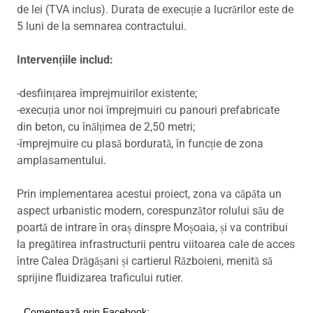
de lei (TVA inclus). Durata de execuție a lucrărilor este de
5 luni de la semnarea contractului.
Intervențiile includ:
-desființarea împrejmuirilor existente;
-execuția unor noi împrejmuiri cu panouri prefabricate
din beton, cu înălțimea de 2,50 metri;
-împrejmuire cu plasă bordurată, în funcție de zona
amplasamentului.
Prin implementarea acestui proiect, zona va căpăta un
aspect urbanistic modern, corespunzător rolului său de
poartă de intrare în oraș dinspre Moșoaia, și va contribui
la pregătirea infrastructurii pentru viitoarea cale de acces
între Calea Drăgășani și cartierul Războieni, menită să
sprijine fluidizarea traficului rutier.
Comentează prin Facebook: