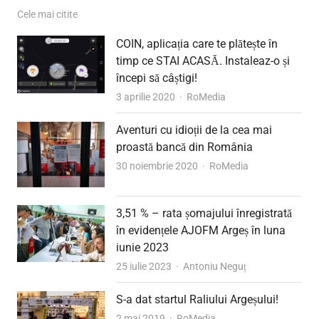
Cele mai citite
COIN, aplicația care te plătește în
timp ce STAI ACASĂ. Instaleaz-o și
începi să câștigi!
Author
3 aprilie 2020
RoMedia
Aventuri cu idioții de la cea mai
proastă bancă din România
Author
30 noiembrie 2020
RoMedia
3,51 % – rata șomajului înregistrată
în evidențele AJOFM Argeș în luna
iunie 2023
Author
25 iulie 2023
Antoniu Neguț
S-a dat startul Raliului Argeșului!
Author
2 mai 2019
RoMedia