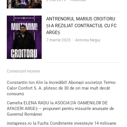
ANTRENORUL MARIUS CROITORU
ȘI-A REZILIAT CONTRACTUL CU FC
ARGEȘ
Author
7 martie 2023
Antoniu Neguț
Comentarii recente
Constantin Ion Alin
la
Incredibil! Abonații societății Termo
Calor Confort S. A. plătesc de 30 de ori mai mult decât
consumă
Camelia ELENA RADU
la
ASOCIAȚIA OAMENILOR DE
AFACERI ARGEȘ – propuneri pentru măsurile anunțate de
Guvernul României
instapress.ro
la
Fuchs Condimente investește 14 milioane