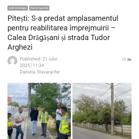
Administraţie
Recomandări
Pitești: S-a predat amplasamentul
pentru reabilitarea împrejmuirii –
Calea Drăgășani și strada Tudor
Arghezi
Published:
21 iulie
26
2025
11:34
Author
Daniela Stavarache