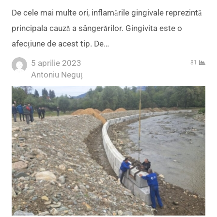
De cele mai multe ori, inflamările gingivale reprezintă
principala cauză a sângerărilor. Gingivita este o
afecțiune de acest tip. De…
5 aprilie 2023
81
Author
Antoniu Neguț