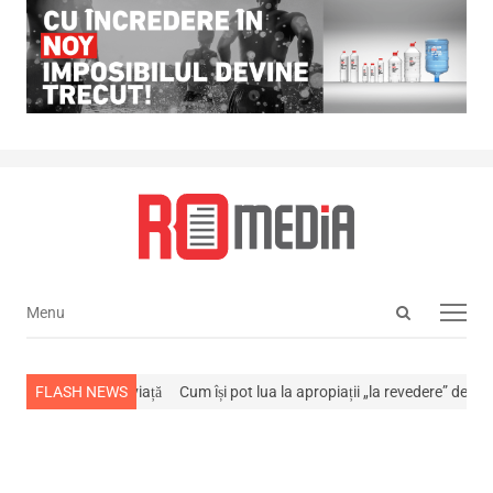
Open
Menu
Menu
search
panel
a stins din viață
FLASH NEWS
Cum își pot lua la apropiații „la revedere” de la…
NEWS