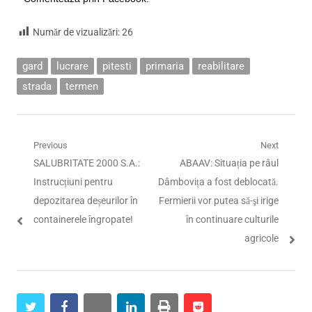
Număr de vizualizări:
26
gard
lucrare
pitesti
primaria
reabilitare
strada
termen
Navigare
Previous
Next
Previous
Next
SALUBRITATE 2000 S.A.:
ABAAV: Situația pe râul
în
post:
post:
Instrucțiuni pentru
Dâmbovița a fost deblocată.
articole
depozitarea deșeurilor în
Fermierii vor putea să-şi irige
containerele îngropate!
în continuare culturile
agricole
twitter
facebook
whatsapp
linkedin
print
reddit
reddit