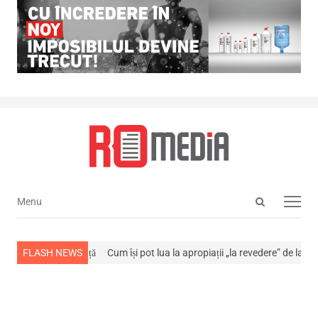
Open
Menu
Menu
search
panel
stins din viață
FLASH NEWS
Cum își pot lua la apropiații „la revedere” de la…
NEWS 