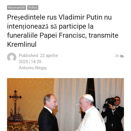
Recomandări
Politică
Președintele rus Vladimir Putin nu
intenționează să participe la
funeraliile Papei Francisc, transmite
Kremlinul
Published:
22 aprilie
26
2025
14:20
Author
Antoniu Neguț