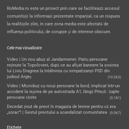
RoMedia.ro este un proiect prin care se facilitează accesul
comunității la informații prezentate imparțial, ca un răspuns
la realitățile zilei, în care zona media este afectată de
influența politicului, de corupție și de interese obscure.
Cele mai vizualizate
Video | Un nou abuz al Jandarmeriei: Patru persoane
reținute la Topoloveni, după ce au afișat bannere la sosirea
lui Liviu Dragnea la întâlnirea cu simpatizanții PSD din
județul Argeș
(10.263)
Video | Microbuz cu nouă persoane la bord, implicat într-un
accident la ieşirea de pe autostrada A1, lângă Pitești. Șapte
persoane rănite
(9.181)
Decedat ținut de preot în magazia de lemne pentru că era
„sărac”! | Gestul preotului a scandalizat comunitatea
(9.067)
Etichete