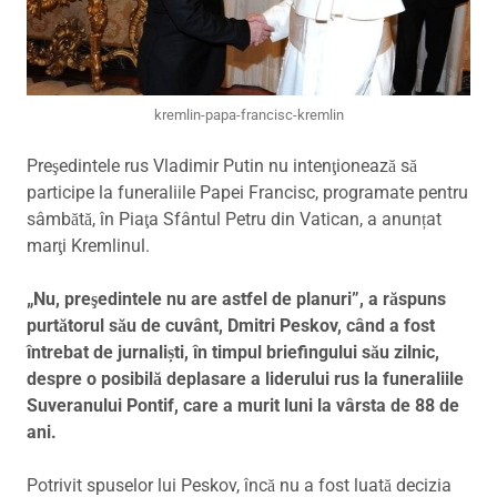
kremlin-papa-francisc-kremlin
Preşedintele rus Vladimir Putin nu intenţionează să
participe la funeraliile Papei Francisc, programate pentru
sâmbătă, în Piaţa Sfântul Petru din Vatican, a anunțat
marţi Kremlinul.
„Nu, preşedintele nu are astfel de planuri”, a răspuns
purtătorul său de cuvânt, Dmitri Peskov, când a fost
întrebat de jurnaliști, în timpul briefingului său zilnic,
despre o posibilă deplasare a liderului rus la funeraliile
Suveranului Pontif, care a murit luni la vârsta de 88 de
ani.
Potrivit spuselor lui Peskov, încă nu a fost luată decizia