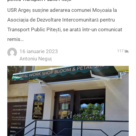
USR Argeș susține aderarea comunei Moșoaia la
Asociația de Dezvoltare Intercomunitară pentru
Transport Public Pitești, se arată într-un comunicat
remis…
16 ianuarie 2023
117
Author
Antoniu Neguț