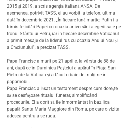
2015 şi 2019, a scris agenţia italiană ANSA. De
asemenea, potrivit TASS, ei au vorbit la telefon, ultima
dată în decembrie 2021. „În fiecare lună martie, Putin i-a
trimis felicitări Papei cu ocazia aniversării alegerii sale pe
tronul Sfântului Petru, iar în fiecare decembrie Vaticanul
a primit mesaje de la liderul rus cu ocazia Anului Nou şi
a Crăciunului”, a precizat TASS.
Papa Francisc a murit pe 21 aprilie, la vârsta de 88 de
ani, după ce în Duminica Paştelui a apărut în Piaţa San
Pietro de la Vatican şi a făcut o baie de mulţime în
papamobil.
Papa Francisc a lăsat un testament despre cum doreşte
să se desfăşoare ritualul funerar, simplificând
procedurile. El a dorit să fie înmormântat în bazilica
papală Santa Maria Maggiore din Roma, pe care o vizita
adesea pentru a se ruga.