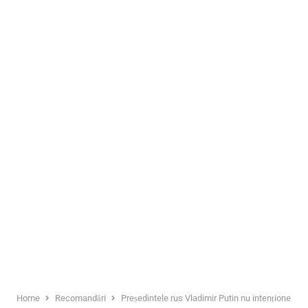
Home
Recomandări
Președintele rus Vladimir Putin nu intenționează s