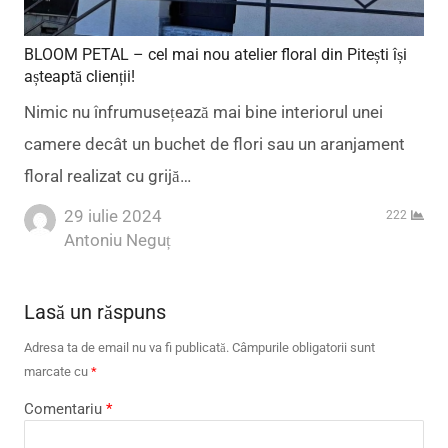
BLOOM PETAL – cel mai nou atelier floral din Pitești își
așteaptă clienții!
Nimic nu înfrumusețează mai bine interiorul unei
camere decât un buchet de flori sau un aranjament
floral realizat cu grijă…
29 iulie 2024
222
Author
Antoniu Neguț
Lasă un răspuns
Adresa ta de email nu va fi publicată.
Câmpurile obligatorii sunt
marcate cu
*
Comentariu
*