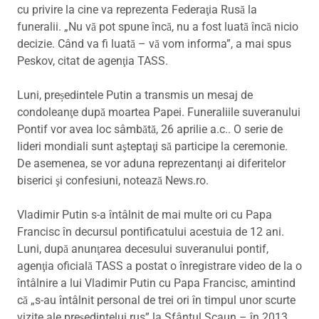
cu privire la cine va reprezenta Federaţia Rusă la
funeralii. „Nu vă pot spune încă, nu a fost luată încă nicio
decizie. Când va fi luată – vă vom informa”, a mai spus
Peskov, citat de agenţia TASS.
Luni, președintele Putin a transmis un mesaj de
condoleanţe după moartea Papei. Funeraliile suveranului
Pontif vor avea loc sâmbătă, 26 aprilie a.c.. O serie de
lideri mondiali sunt aşteptaţi să participe la ceremonie.
De asemenea, se vor aduna reprezentanţi ai diferitelor
biserici şi confesiuni, notează News.ro.
Vladimir Putin s-a întâlnit de mai multe ori cu Papa
Francisc în decursul pontificatului acestuia de 12 ani.
Luni, după anunţarea decesului suveranului pontif,
agenţia oficială TASS a postat o înregistrare video de la o
întâlnire a lui Vladimir Putin cu Papa Francisc, amintind
că „s-au întâlnit personal de trei ori în timpul unor scurte
vizite ale preşedintelui rus” la Sfântul Scaun – în 2013,