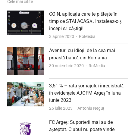
Cele mai citite
COIN, aplicația care te plătește în
timp ce STAI ACASĂ. Instaleaz-o și
începi să câștigi!
Author
3 aprilie 2020
RoMedia
Aventuri cu idioții de la cea mai
proastă bancă din România
Author
30 noiembrie 2020
RoMedia
3,51 % – rata șomajului înregistrată
în evidențele AJOFM Argeș în luna
iunie 2023
Author
25 iulie 2023
Antoniu Neguț
FC Argeș: Suporterii mai au de
așteptat. Clubul nu poate vinde