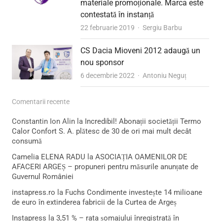
materiale promoționale. Marca este
contestată în instanță
Author
22 februarie 2019
Sergiu Barbu
CS Dacia Mioveni 2012 adaugă un
nou sponsor
Author
6 decembrie 2022
Antoniu Neguț
Comentarii recente
Constantin Ion Alin
la
Incredibil! Abonații societății Termo
Calor Confort S. A. plătesc de 30 de ori mai mult decât
consumă
Camelia ELENA RADU
la
ASOCIAȚIA OAMENILOR DE
AFACERI ARGEȘ – propuneri pentru măsurile anunțate de
Guvernul României
instapress.ro
la
Fuchs Condimente investește 14 milioane
de euro în extinderea fabricii de la Curtea de Argeș
Instapress
la
3,51 % – rata șomajului înregistrată în