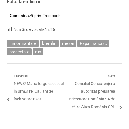
Foto: kremlin.ru
Comentează prin Facebook:
Număr de vizualizări:
26
inmormantare
kremlin
mesaj
Papa Francisc
presedinte
rus
Navigare
Previous
Next
Previous
Next
NEWS! Mario Iorgulescu, dat
Consiliul Concurenței a
în
post:
post:
în urmărire! Câți ani de
autorizat preluarea
articole
închisoare riscă
Bricostore România SA de
către Altex România SRL