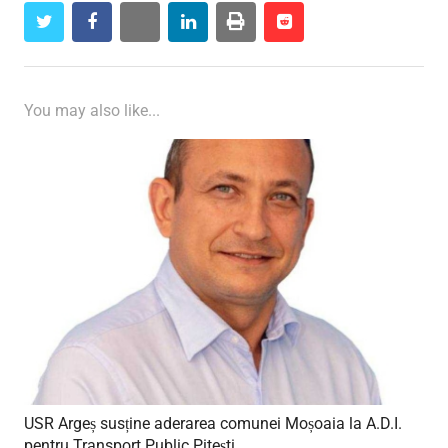
twitter
facebook
whatsapp
linkedin
print
reddit
reddit
You may also like...
USR Argeș susține aderarea comunei Moșoaia la A.D.I.
pentru Transport Public Pitești