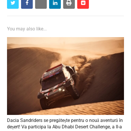
twitter
facebook
whatsapp
linkedin
print
reddit
reddit
You may also like...
Dacia Sandriders se pregătește pentru o nouă aventură în
deșert! Va participa la Abu Dhabi Desert Challenge, a II-a