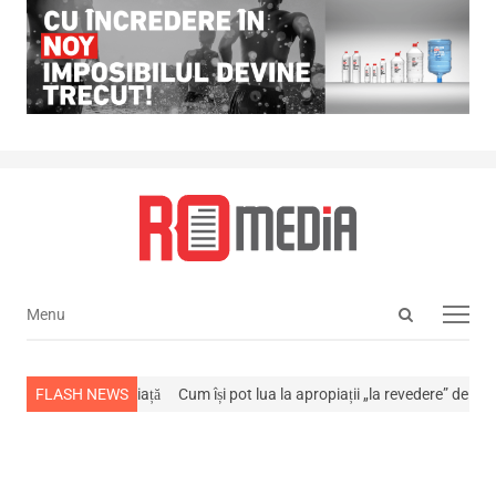
Open
Menu
Menu
search
panel
a stins din viață
FLASH NEWS
Cum își pot lua la apropiații „la revedere” de la…
NEWS