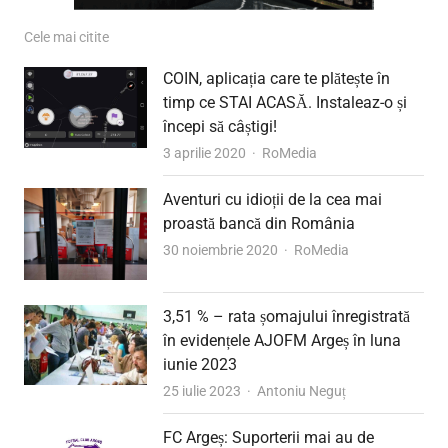
Cele mai citite
COIN, aplicația care te plătește în
timp ce STAI ACASĂ. Instaleaz-o și
începi să câștigi!
Author
3 aprilie 2020
RoMedia
Aventuri cu idioții de la cea mai
proastă bancă din România
Author
30 noiembrie 2020
RoMedia
3,51 % – rata șomajului înregistrată
în evidențele AJOFM Argeș în luna
iunie 2023
Author
25 iulie 2023
Antoniu Neguț
FC Argeș: Suporterii mai au de