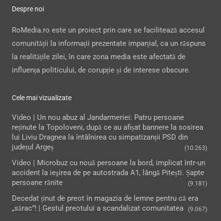
Despre noi
RoMedia.ro este un proiect prin care se facilitează accesul
comunității la informații prezentate imparțial, ca un răspuns
la realitățile zilei, în care zona media este afectată de
influența politicului, de corupție și de interese obscure.
Cele mai vizualizate
Video | Un nou abuz al Jandarmeriei: Patru persoane
reținute la Topoloveni, după ce au afișat bannere la sosirea
lui Liviu Dragnea la întâlnirea cu simpatizanții PSD din
județul Argeș
(10.263)
Video | Microbuz cu nouă persoane la bord, implicat într-un
accident la ieşirea de pe autostrada A1, lângă Pitești. Șapte
persoane rănite
(9.181)
Decedat ținut de preot în magazia de lemne pentru că era
„sărac”! | Gestul preotului a scandalizat comunitatea
(9.067)