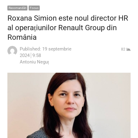
Recomandări
Focus
Roxana Simion este noul director HR
al operațiunilor Renault Group din
România
Published:
19 septembrie
82
2024
9:58
Author
Antoniu Neguț