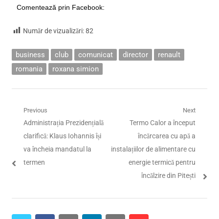
Comentează prin Facebook:
Număr de vizualizări:
82
business
club
comunicat
director
renault
romania
roxana simion
Navigare
Previous
Next
Previous
Next
Administrația Prezidențială
Termo Calor a început
în
post:
post:
clarifică: Klaus Iohannis își
încărcarea cu apă a
articole
va încheia mandatul la
instalațiilor de alimentare cu
termen
energie termică pentru
încălzire din Pitești