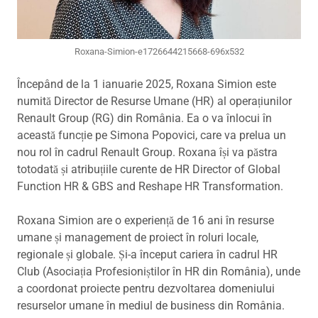
Roxana-Simion-e1726644215668-696x532
Începând de la 1 ianuarie 2025, Roxana Simion este
numită Director de Resurse Umane (HR) al operațiunilor
Renault Group (RG) din România. Ea o va înlocui în
această funcție pe Simona Popovici, care va prelua un
nou rol în cadrul Renault Group. Roxana își va păstra
totodată și atribuțiile curente de HR Director of Global
Function HR & GBS and Reshape HR Transformation.
Roxana Simion are o experiență de 16 ani în resurse
umane și management de proiect în roluri locale,
regionale și globale. Și-a început cariera în cadrul HR
Club (Asociația Profesioniștilor în HR din România), unde
a coordonat proiecte pentru dezvoltarea domeniului
resurselor umane în mediul de business din România.