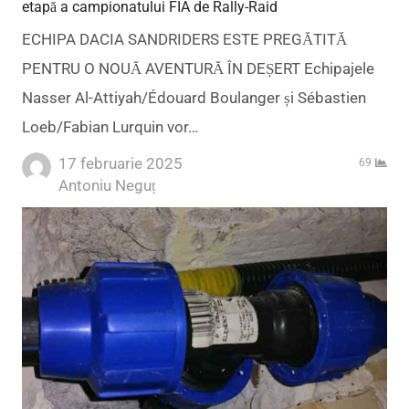
etapă a campionatului FIA de Rally-Raid
ECHIPA DACIA SANDRIDERS ESTE PREGĂTITĂ
PENTRU O NOUĂ AVENTURĂ ÎN DEȘERT Echipajele
Nasser Al-Attiyah/Édouard Boulanger și Sébastien
Loeb/Fabian Lurquin vor…
17 februarie 2025
69
Author
Antoniu Neguț