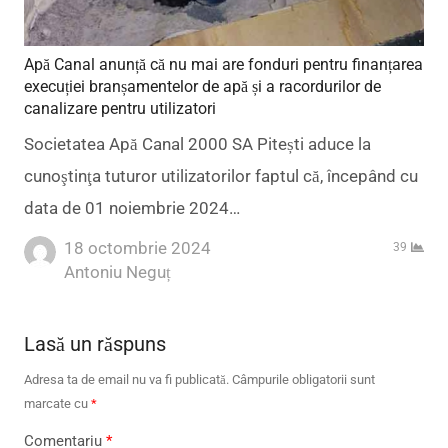
Apă Canal anunță că nu mai are fonduri pentru finanțarea
execuției branșamentelor de apă și a racordurilor de
canalizare pentru utilizatori
Societatea Apă Canal 2000 SA Pitești aduce la
cunoştinţa tuturor utilizatorilor faptul că, începând cu
data de 01 noiembrie 2024…
18 octombrie 2024
39
Author
Antoniu Neguț
Lasă un răspuns
Adresa ta de email nu va fi publicată.
Câmpurile obligatorii sunt
marcate cu
*
Comentariu
*