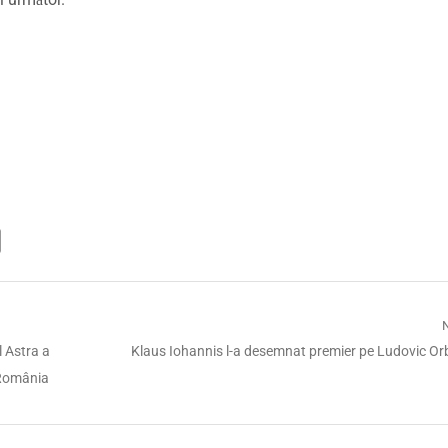
Next
l Astra a
Klaus Iohannis l-a desemnat premier pe Ludovic O
post:
 România