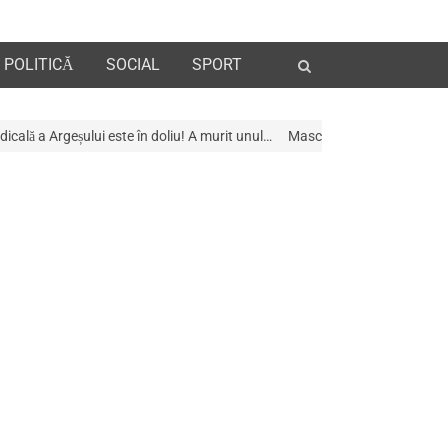
Open
POLITICĂ
SOCIAL
SPORT
search
panel
e în doliu! A murit unul…
Mascații au descins la Galeria de Artã din Pite