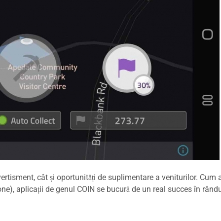
ivertisment, cât și oportunități de suplimentare a veniturilor. Cum 
e), aplicații de genul COIN se bucură de un real succes în rându