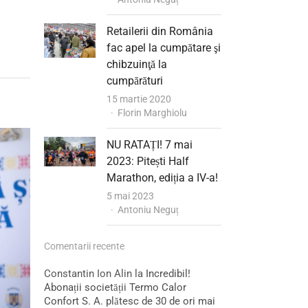
Retailerii din România
fac apel la cumpătare şi
chibzuinţă la
cumpărături
15 martie 2020
Author
Florin Marghiolu
NU RATAȚI! 7 mai
2023: Pitești Half
Marathon, ediția a IV-a!
5 mai 2023
Author
Antoniu Neguț
Comentarii recente
Constantin Ion Alin
la
Incredibil!
Abonații societății Termo Calor
Confort S. A. plătesc de 30 de ori mai