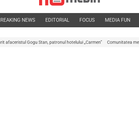
BREAKING NEWS
EDITORIAL
FOCUS
MEDIA FUN
Stan, patronul hotelului „Carmen”
Comunitatea medicală a Argeșului est