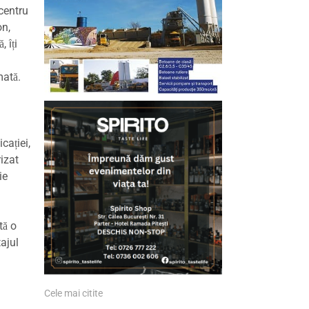
centru
on,
 îți
mată.
cației,
rizat
ie
tă o
tajul
Cele mai citite