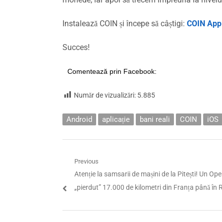
Instalează COIN și începe să câștigi:
COIN App
Succes!
Comentează prin Facebook:
Număr de vizualizări:
5.885
Android
aplicație
bani reali
COIN
iOS
Navigare
Previous
Previous
Atenție la samsarii de mașini de la Pitești! Un Ope
în
post:
„pierdut” 17.000 de kilometri din Franța până în
articole