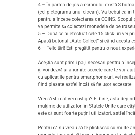
4 – În partea de jos a ecranului există 3 but
(cel pictograma unui ciocan). Va trebui ca în t
pentru a începe colectarea de COINS. Scopul pri
va permite să colectezi monedele de pe trase
5 – După ce ai efectuat cele 15 click-uri vei p
Apasă butonul „Auto Collect” și când acesta est
6 – Felicitări! Ești pregătit pentru o nouă exper
Aceștia sunt primii pași necesari pentru a începe.
îți voi dezvălui anumite secrete care te vor aju
cu aplicațiile pentru smartphone-uri, vei realiza
fiind plasate astfel încât să fie ușor accesate.
Vrei să știi cât vei câștiga? Ei bine, asta depin
mulțime de utilizatori în Statele Unite care câș
este că sunt foarte puțini utilizatori, astfel î
Pentru că nu vreau să te plictisesc cu multe am
monede, iar apoi să trecem impreuna la nivelu