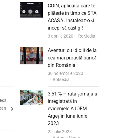
COIN, aplicația care te
plătește în timp ce STAI
ACASĂ. Instaleaz-o și
începi să câștigi!
Author
3 aprilie 2020
RoMedia
Aventuri cu idioții de la
cea mai proastă bancă
din România
30 noiembrie 2020
Author
RoMedia
3,51 % – rata șomajului
Next
înregistrată în
rban
evidențele AJOFM
Argeș în luna iunie
2023
25 iulie 2023
Author
Antoniu Neguț