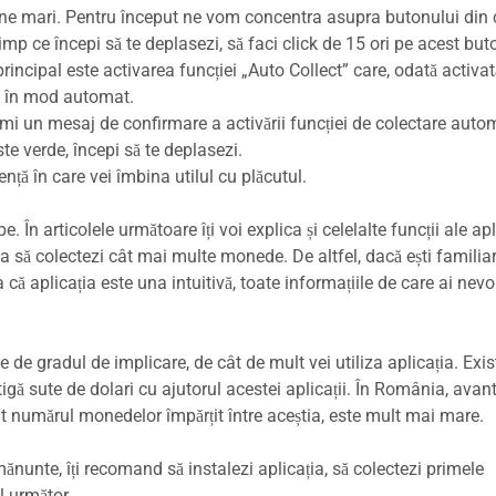
oane mari. Pentru început ne vom concentra asupra butonului din 
imp ce începi să te deplasezi, să faci click de 15 ori pe acest but
ncipal este activarea funcției „Auto Collect” care, odată activată,
u în mod automat.
rimi un mesaj de confirmare a activării funcției de colectare auto
e verde, începi să te deplasezi.
iență în care vei îmbina utilul cu plăcutul.
 În articolele următoare îți voi explica și celelalte funcții ale apli
ta să colectezi cât mai multe monede. De altfel, dacă ești familia
 că aplicația este una intuitivă, toate informațiile de care ai nevo
de de gradul de implicare, de cât de mult vei utiliza aplicația. Exis
tigă sute de dolari cu ajutorul acestei aplicații. În România, avan
ncât numărul monedelor împărțit între aceștia, este mult mai mare.
ănunte, îți recomand să instalezi aplicația, să colectezi primele
l următor.