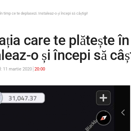
în timp ce te deplasezi. Instaleaz-o și începi să câștigi!
ația care te plătește î
leaz-o și începi să câșt
: 11 martie 2020
20:00