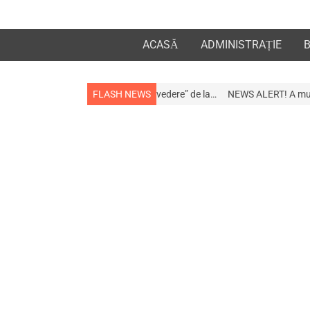
ACASĂ
ADMINISTRAȚIE
la apropiații „la revedere” de la…
FLASH NEWS
NEWS ALERT! A murit afaceristul Gogu 