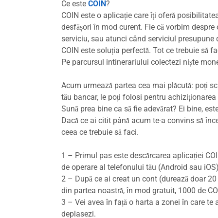
Ce este
COIN
?
COIN este o aplicație care îți oferă posibilitatea
desfășori în mod curent. Fie că vorbim despre
serviciu, sau atunci când serviciul presupune d
COIN este soluția perfectă. Tot ce trebuie să fac
Pe parcursul intinerariului colectezi niște mo
Acum urmează partea cea mai plăcută: poți schi
tău bancar, le poți folosi pentru achiziționare
Sună prea bine ca să fie adevărat? Ei bine, es
Dacă ce ai citit până acum te-a convins să încer
ceea ce trebuie să faci.
1 – Primul pas este descărcarea aplicației COIN
de operare al telefonului tău (Android sau iOS
2 – După ce ai creat un cont (durează doar 20 
din partea noastră, în mod gratuit, 1000 de C
3 – Vei avea în față o harta a zonei în care te 
deplasezi.