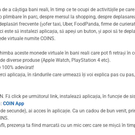
 de a câștiga bani reali, în timp ce te ocupi de activitățile pe care
 o plimbare în parc, despre mersul la shopping, despre deplasare
eplasări frecvente (șofer taxi, Uber, FoodPanda, firme de curierat
i este să instalezi aplicația, să apeși un buton, și apoi să te depl
nede virtuale numite COINS.
mba aceste monede virtuale în bani reali care pot fi retrași în c
a de diverse produse (Apple Watch, PlayStation 4 etc).
te 100% adevărat!
ci aplicația, în rândurile care urmează îți voi explica pas cu pas,
. Fă click pe următorul link, instalează aplicația, în funcție de s
):
COIN App
de secunde), ai acces în aplicație. Ca un cadou de bun venit, pri
OINS.
afli, prezența ta fiind marcată cu un mic cerc care se mișcă în tim