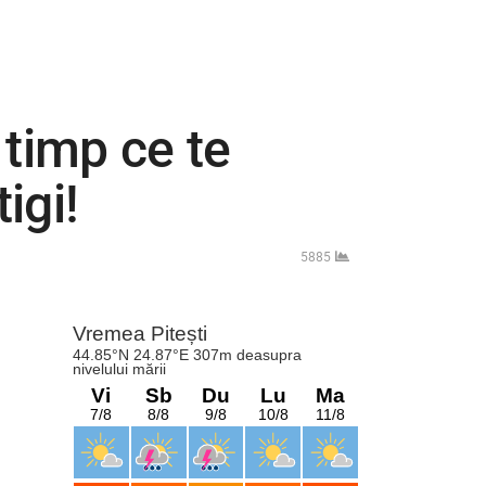
n timp ce te
igi!
5885