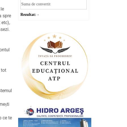
 le
Rezultat:
-
a spre
 etc),
asezi.
ontul
 tot
istemul
mești
p ce te