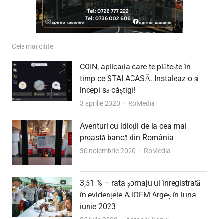
Cele mai citite
COIN, aplicația care te plătește în
timp ce STAI ACASĂ. Instaleaz-o și
începi să câștigi!
Author
3 aprilie 2020
RoMedia
Aventuri cu idioții de la cea mai
proastă bancă din România
Author
30 noiembrie 2020
RoMedia
3,51 % – rata șomajului înregistrată
în evidențele AJOFM Argeș în luna
iunie 2023