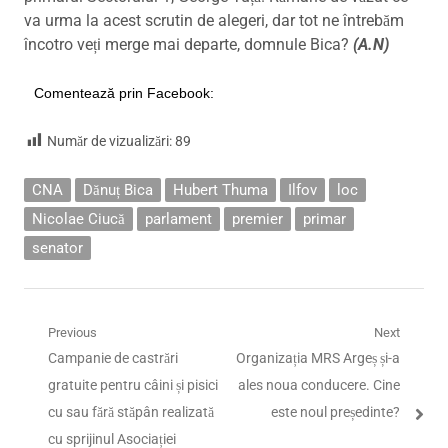
va urma la acest scrutin de alegeri, dar tot ne întrebăm
încotro veți merge mai departe, domnule Bica?
(A.N)
Comentează prin Facebook:
Număr de vizualizări:
89
CNA
Dănuț Bica
Hubert Thuma
Ilfov
loc
Nicolae Ciucă
parlament
premier
primar
senator
Navigare
Previous
Next
Previous
Next
Campanie de castrări
Organizația MRS Argeș și-a
în
post:
post:
gratuite pentru câini și pisici
ales noua conducere. Cine
articole
cu sau fără stăpân realizată
este noul președinte?
cu sprijinul Asociației