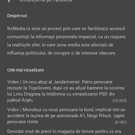
Despre noi
RoMedia.ro este un proiect prin care se facilitează accesul
comunității la informații prezentate imparțial, ca un răspuns
la realitățile zilei, în care zona media este afectată de
influența politicului, de corupție și de interese obscure.
Cele mai vizualizate
Video | Un nou abuz al Jandarmeriei: Patru persoane
reținute la Topoloveni, după ce au afișat bannere la sosirea
lui Liviu Dragnea la întâlnirea cu simpatizanții PSD din
județul Argeș
(10.263)
Video | Microbuz cu nouă persoane la bord, implicat într-un
accident la ieşirea de pe autostrada A1, lângă Pitești. Șapte
persoane rănite
(9.181)
Decedat ținut de preot în magazia de lemne pentru că era