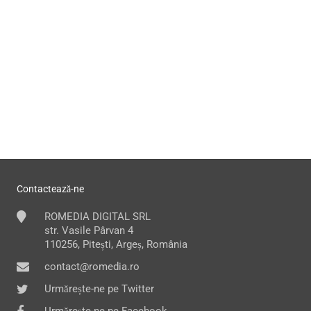
Contactează-ne
ROMEDIA DIGITAL SRL
str. Vasile Pârvan 4
110256, Pitești, Argeș, România
contact@romedia.ro
Urmărește-ne pe Twitter
Urmărește-ne pe Facebook