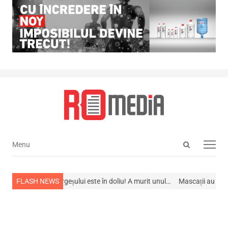
Open
Menu
Menu
search
panel
edicală a Argeșului este în doliu! A murit unul…
FLASH NEWS
Mascații au descins la 