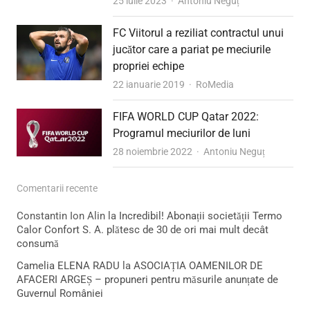
Author
25 iulie 2023
Antoniu Neguț
FC Viitorul a reziliat contractul unui
jucător care a pariat pe meciurile
propriei echipe
Author
22 ianuarie 2019
RoMedia
FIFA WORLD CUP Qatar 2022:
Programul meciurilor de luni
Author
28 noiembrie 2022
Antoniu Neguț
Comentarii recente
Constantin Ion Alin
la
Incredibil! Abonații societății Termo
Calor Confort S. A. plătesc de 30 de ori mai mult decât
consumă
Camelia ELENA RADU
la
ASOCIAȚIA OAMENILOR DE
AFACERI ARGEȘ – propuneri pentru măsurile anunțate de
Guvernul României