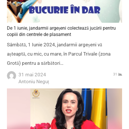
De 1 iunie, jandarmii argeșeni colectează jucării pentru
copiii din centrele de plasament
Sâmbătă, 1 Iunie 2024, jandarmii argeșeni vă
așteaptă, cu mic, cu mare, în Parcul Trivale (zona
Grotă) pentru a sărbători…
31 mai 2024
31
Author
Antoniu Neguț