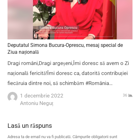
Deputatul Simona Bucura-Oprescu, mesaj special de
Ziua națională
Dragi români,Dragi argeșeni,Îmi doresc să avem o Zi
națională fericită!Îmi doresc ca, datorită contribuției
fiecăruia dintre noi, să schimbăm #România…
1 decembrie 2022
36
Author
Antoniu Neguț
Lasă un răspuns
Adresa ta de email nu va fi publicată.
Câmpurile obligatorii sunt