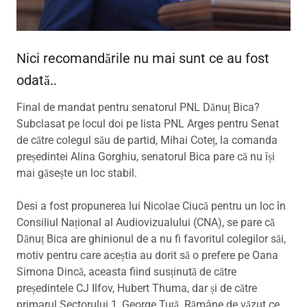
Nici recomandările nu mai sunt ce au fost
odată..
Final de mandat pentru senatorul PNL Dănuț Bica?
Subclasat pe locul doi pe lista PNL Arges pentru Senat
de către colegul său de partid, Mihai Coteț, la comanda
președintei Alina Gorghiu, senatorul Bica pare că nu își
mai găsește un loc stabil.
Desi a fost propunerea lui Nicolae Ciucă pentru un loc în
Consiliul Național al Audiovizualului (CNA), se pare că
Dănuț Bica are ghinionul de a nu fi favoritul colegilor săi,
motiv pentru care aceștia au dorit să o prefere pe Oana
Simona Dincă, aceasta fiind susținută de către
președintele CJ Ilfov, Hubert Thuma, dar și de către
primarul Sectorului 1, George Tuță. Rămâne de văzut ce