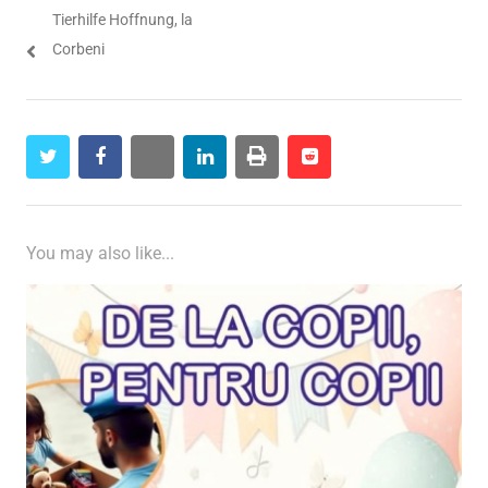
Tierhilfe Hoffnung, la
Corbeni
twitter
facebook
whatsapp
linkedin
print
reddit
reddit
You may also like...