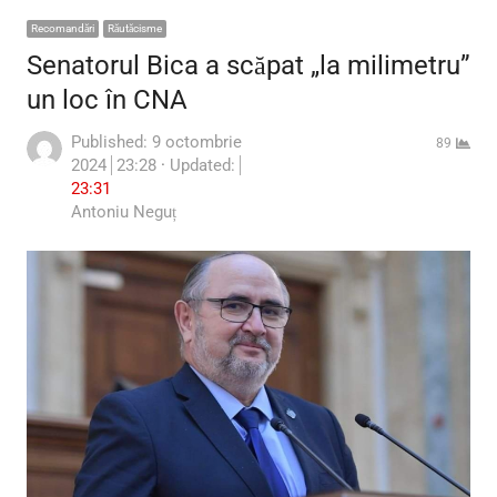
Recomandări
Răutăcisme
Senatorul Bica a scăpat „la milimetru”
un loc în CNA
Published:
9 octombrie
89
2024
23:28
Updated:
23:31
Author
Antoniu Neguț