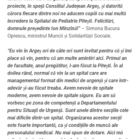
proiecte, în speță Consiliul Județean Argeș, și datorită
cărora fiecare dintre noi ne aducem copiii cu mai multă
încredere la Spitalul de Pediatrie Pitești. Felicitări,
domnule președinte Ion Mînzînă!”
– Simona Bucura
Oprescu, ministrul Muncii și Solidarității Sociale.
“Eu vin în Argeș ori de câte ori sunt invitat pentru că și îmi
place să vin, pentru că am multe amintiri aici. Primul an
de facultate, anul pregătitor, l-am făcut la Pitești. În al
doilea rând, normal că vin la un spital care are
managementul format din medici de urgență și care într-
adevăr și-au făcut treaba. Avem nevoie de spitale
moderne, avem nevoie de spitale sigure. Eu am să
vorbesc pe zona de competență a Departamentului
pentru Situații de Urgență. Sunt unele dintre secțiile cele
mai dificile dintr-un spital. Organizarea acestor secții
este foarte importantă, ca și condițiile de muncă ale
personalului medical. Nu mai spun de dotare. Aici mă