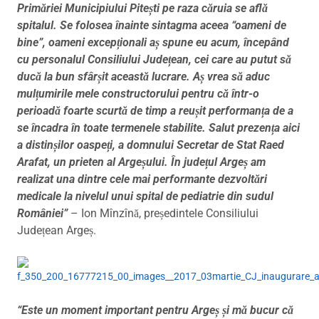
Primăriei Municipiului Pitești pe raza căruia se află
spitalul. Se folosea înainte sintagma aceea “oameni de
bine”, oameni excepționali aș spune eu acum, începând
cu personalul Consiliului Județean, cei care au putut să
ducă la bun sfârșit această lucrare. Aș vrea să aduc
mulțumirile mele constructorului pentru că într-o
perioadă foarte scurtă de timp a reușit performanța de a
se încadra în toate termenele stabilite. Salut prezența aici
a distinșilor oaspeți, a domnului Secretar de Stat Raed
Arafat, un prieten al Argeșului. În județul Argeș am
realizat una dintre cele mai performante dezvoltări
medicale la nivelul unui spital de pediatrie din sudul
României”
– Ion Mînzînă, președintele Consiliului
Județean Argeș.
“Este un moment important pentru Argeș și mă bucur că