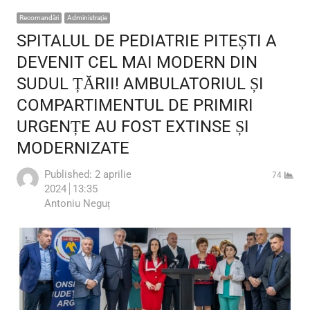
Recomandări
Administraţie
SPITALUL DE PEDIATRIE PITEȘTI A
DEVENIT CEL MAI MODERN DIN
SUDUL ȚĂRII! AMBULATORIUL ȘI
COMPARTIMENTUL DE PRIMIRI
URGENȚE AU FOST EXTINSE ȘI
MODERNIZATE
Published:
2 aprilie
74
2024
13:35
Author
Antoniu Neguț