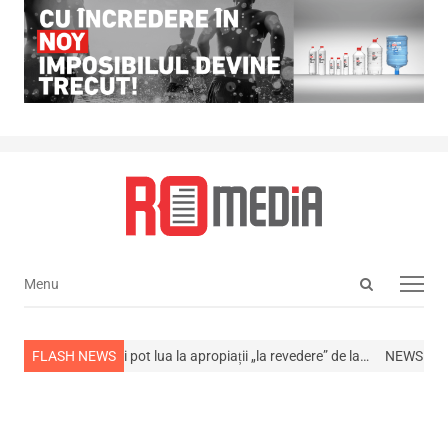
Open
Menu
Menu
search
panel
ață
Cum își pot lua la apropiații „la revedere” de la…
FLASH NEWS
NEWS ALERT! A muri