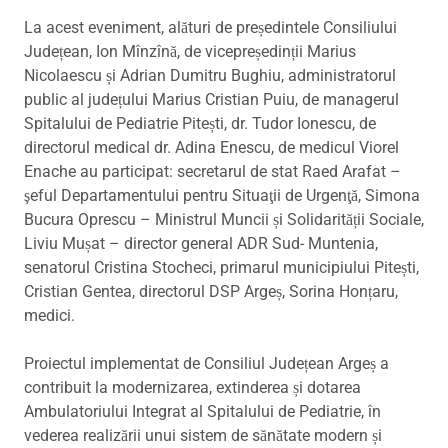
La acest eveniment, alături de președintele Consiliului
Județean, Ion Mînzînă, de vicepreședinții Marius
Nicolaescu și Adrian Dumitru Bughiu, administratorul
public al județului Marius Cristian Puiu, de managerul
Spitalului de Pediatrie Pitești, dr. Tudor Ionescu, de
directorul medical dr. Adina Enescu, de medicul Viorel
Enache au participat: secretarul de stat Raed Arafat –
şeful Departamentului pentru Situaţii de Urgenţă, Simona
Bucura Oprescu – Ministrul Muncii și Solidarității Sociale,
Liviu Mușat – director general ADR Sud- Muntenia,
senatorul Cristina Stocheci, primarul municipiului Pitești,
Cristian Gentea, directorul DSP Argeș, Sorina Honțaru,
medici.
Proiectul implementat de Consiliul Județean Argeș a
contribuit la modernizarea, extinderea și dotarea
Ambulatoriului Integrat al Spitalului de Pediatrie, în
vederea realizării unui sistem de sănătate modern și