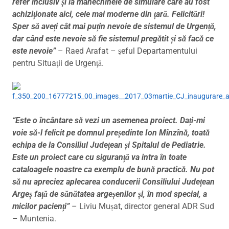
refer inclusiv și la manechinele de simulare care au fost
achiziționate aici, cele mai moderne din țară. Felicitări!
Sper să aveți cât mai puțin nevoie de sistemul de Urgență,
dar când este nevoie să fie sistemul pregătit și să facă ce
este nevoie”
– Raed Arafat – şeful Departamentului
pentru Situaţii de Urgenţă.
“Este o încântare să vezi un asemenea proiect. Dați-mi
voie să-l felicit pe domnul președinte Ion Mînzînă, toată
echipa de la Consiliul Județean și Spitalul de Pediatrie.
Este un proiect care cu siguranță va intra în toate
cataloagele noastre ca exemplu de bună practică. Nu pot
să nu apreciez aplecarea conducerii Consiliului Județean
Argeș față de sănătatea argeșenilor și, în mod special, a
micilor pacienți”
– Liviu Mușat, director general ADR Sud
– Muntenia.