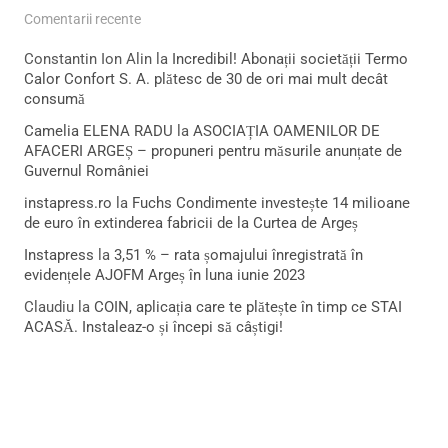
Comentarii recente
Constantin Ion Alin
la
Incredibil! Abonații societății Termo
Calor Confort S. A. plătesc de 30 de ori mai mult decât
consumă
Camelia ELENA RADU
la
ASOCIAȚIA OAMENILOR DE
AFACERI ARGEȘ – propuneri pentru măsurile anunțate de
Guvernul României
instapress.ro
la
Fuchs Condimente investește 14 milioane
de euro în extinderea fabricii de la Curtea de Argeș
Instapress
la
3,51 % – rata șomajului înregistrată în
evidențele AJOFM Argeș în luna iunie 2023
Claudiu
la
COIN, aplicația care te plătește în timp ce STAI
ACASĂ. Instaleaz-o și începi să câștigi!