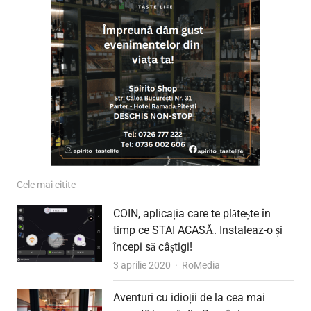
Cele mai citite
COIN, aplicația care te plătește în
timp ce STAI ACASĂ. Instaleaz-o și
începi să câștigi!
Author
3 aprilie 2020
RoMedia
Aventuri cu idioții de la cea mai