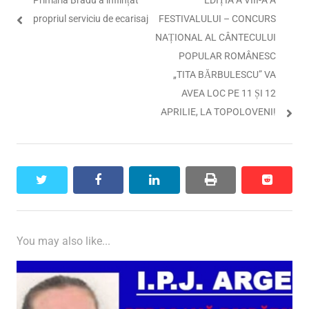
în
post:
post:
propriul serviciu de ecarisaj
FESTIVALULUI – CONCURS
articole
NAȚIONAL AL CÂNTECULUI
POPULAR ROMÂNESC
„TITA BĂRBULESCU” VA
AVEA LOC PE 11 ȘI 12
APRILIE, LA TOPOLOVENI!
twitter
facebook
linkedin
print
reddit
reddit
You may also like...