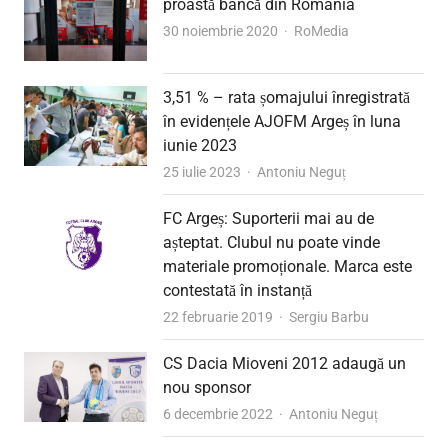
proastă bancă din România
Author
30 noiembrie 2020
RoMedia
3,51 % – rata șomajului înregistrată
în evidențele AJOFM Argeș în luna
iunie 2023
Author
25 iulie 2023
Antoniu Neguț
FC Argeș: Suporterii mai au de
așteptat. Clubul nu poate vinde
materiale promoționale. Marca este
contestată în instanță
Author
22 februarie 2019
Sergiu Barbu
CS Dacia Mioveni 2012 adaugă un
nou sponsor
Author
6 decembrie 2022
Antoniu Neguț