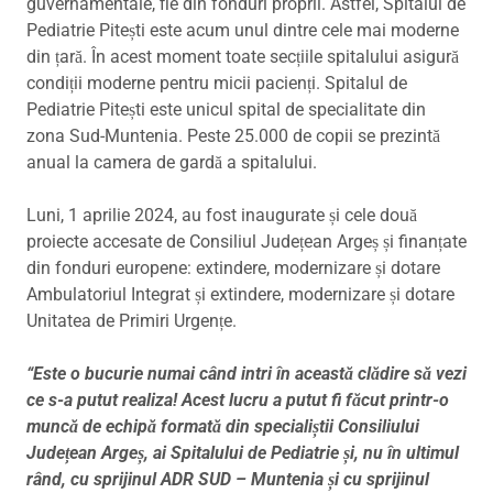
guvernamentale, fie din fonduri proprii. Astfel, Spitalul de
Pediatrie Pitești este acum unul dintre cele mai moderne
din țară. În acest moment toate secțiile spitalului asigură
condiții moderne pentru micii pacienți. Spitalul de
Pediatrie Pitești este unicul spital de specialitate din
zona Sud-Muntenia. Peste 25.000 de copii se prezintă
anual la camera de gardă a spitalului.
Luni, 1 aprilie 2024, au fost inaugurate și cele două
proiecte accesate de Consiliul Județean Argeș și finanțate
din fonduri europene: extindere, modernizare și dotare
Ambulatoriul Integrat și extindere, modernizare și dotare
Unitatea de Primiri Urgențe.
“Este o bucurie numai când intri în această clădire să vezi
ce s-a putut realiza! Acest lucru a putut fi făcut printr-o
muncă de echipă formată din specialiștii Consiliului
Județean Argeș, ai Spitalului de Pediatrie și, nu în ultimul
rând, cu sprijinul ADR SUD – Muntenia și cu sprijinul