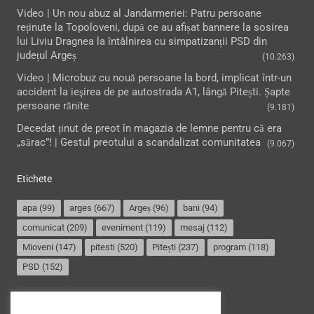
Video | Un nou abuz al Jandarmeriei: Patru persoane
reținute la Topoloveni, după ce au afișat bannere la sosirea
lui Liviu Dragnea la întâlnirea cu simpatizanții PSD din
județul Argeș
(10.263)
Video | Microbuz cu nouă persoane la bord, implicat într-un
accident la ieşirea de pe autostrada A1, lângă Pitești. Șapte
persoane rănite
(9.181)
Decedat ținut de preot în magazia de lemne pentru că era
„sărac”! | Gestul preotului a scandalizat comunitatea
(9.067)
Etichete
apa
(99)
arges
(667)
Argeș
(96)
bani
(94)
comunicat
(209)
eveniment
(119)
mesaj
(112)
Mioveni
(147)
pitesti
(520)
Pitești
(237)
program
(118)
PSD
(152)
Termeni și condiții