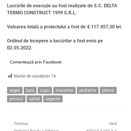
Lucrările de execuție au fost realizate de S.C. DELTA
TERMO CONSTRUCT 1999 S.R.L.
Valoarea totală a proiectului a fost de 4.117.457,30 lei.
Ordinul de începere a lucrărilor a fost emis pe
02.05.2022.
Comentează prin Facebook:
Număr de vizualizări:
74
arges
bani
copii
investitie
pediatrie
pitesti
proiect
spital
urgente
Navigare
Previous
Next
Previous
Next
Primăria Bradu a înființat
EDIȚIA A VIII-A A