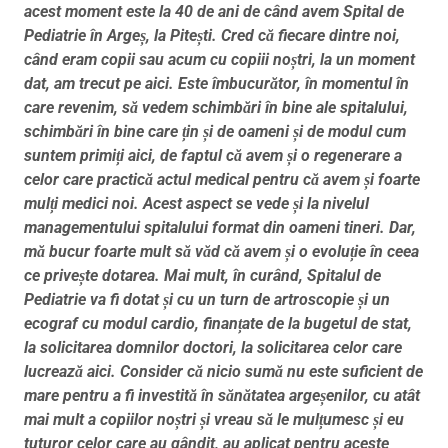
acest moment este la 40 de ani de când avem Spital de
Pediatrie în Argeș, la Pitești. Cred că fiecare dintre noi,
când eram copii sau acum cu copiii noștri, la un moment
dat, am trecut pe aici. Este îmbucurător, în momentul în
care revenim, să vedem schimbări în bine ale spitalului,
schimbări în bine care țin și de oameni și de modul cum
suntem primiți aici, de faptul că avem și o regenerare a
celor care practică actul medical pentru că avem și foarte
mulți medici noi. Acest aspect se vede și la nivelul
managementului spitalului format din oameni tineri. Dar,
mă bucur foarte mult să văd că avem și o evoluție în ceea
ce privește dotarea. Mai mult, în curând, Spitalul de
Pediatrie va fi dotat și cu un turn de artroscopie și un
ecograf cu modul cardio, finanțate de la bugetul de stat,
la solicitarea domnilor doctori, la solicitarea celor care
lucrează aici. Consider că nicio sumă nu este suficient de
mare pentru a fi investită în sănătatea argeșenilor, cu atât
mai mult a copiilor noștri și vreau să le mulțumesc și eu
tuturor celor care au gândit, au aplicat pentru aceste