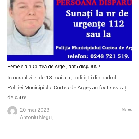
Femeie din Curtea de Argeș, dată dispărută!
În cursul zilei de 18 mai a.c., politiștii din cadrul
Poliției Municipiului Curtea de Argeș au fost sesizați
de către…
20 mai 2023
55
Author
Antoniu Neguț