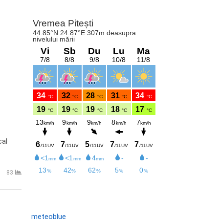
cal
83
meteoblue