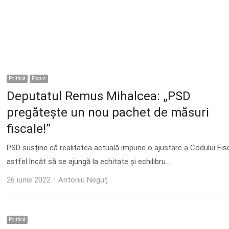
Politică
Focus
Deputatul Remus Mihalcea: „PSD
pregătește un nou pachet de măsuri
fiscale!”
PSD susține că realitatea actuală impune o ajustare a Codului Fis
astfel încât să se ajungă la echitate și echilibru…
Author
26 iunie 2022
Antoniu Neguț
Politică