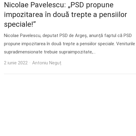
Nicolae Pavelescu: „PSD propune
impozitarea în două trepte a pensiilor
speciale!”
Nicolae Pavelescu, deputat PSD de Argeș, anunță faptul că PSD
propune impozitarea în două trepte a pensiilor speciale. Veniturile
supradimensionate trebuie supraimpozitate,…
Author
2 iunie 2022
Antoniu Neguț