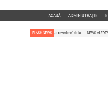
ACASĂ
ADMINISTRAȚIE
B
t lua la apropiații „la revedere” de la…
FLASH NEWS
NEWS ALERT! A murit afacerist