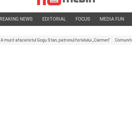
REAKING NEWS
EDITORIAL
FOCUS
MEDIA FUN
ul Gogu Stan, patronul hotelului „Carmen”
Comunitatea medicală a Ar