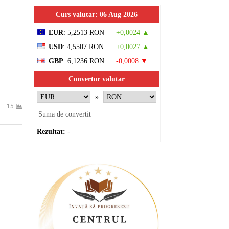
Curs valutar: 06 Aug 2026
EUR
: 5,2513 RON
+0,0024 ▲
USD
: 4,5507 RON
+0,0027 ▲
GBP
: 6,1236 RON
-0,0008 ▼
Convertor valutar
»
15
Rezultat:
-