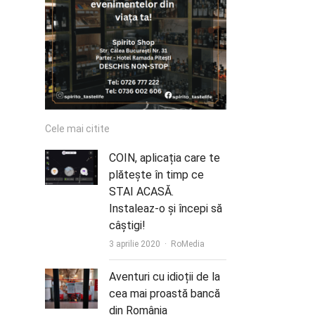
Cele mai citite
COIN, aplicația care te
plătește în timp ce
STAI ACASĂ.
Instaleaz-o și începi să
câștigi!
Author
3 aprilie 2020
RoMedia
Aventuri cu idioții de la
cea mai proastă bancă
din România