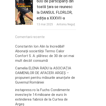
600 de participanți din
toată țara se reunesc
la DANSUL FLORLOR,
ediția a XXXVII-a
Author
13 mai 2025
Antoniu Neguț
Comentarii recente
Constantin Ion Alin
la
Incredibil!
Abonații societății Termo Calor
Confort S. A. plătesc de 30 de ori mai
mult decât consumă
Camelia ELENA RADU
la
ASOCIAȚIA
OAMENILOR DE AFACERI ARGEȘ –
propuneri pentru măsurile anunțate de
Guvernul României
instapress.ro
la
Fuchs Condimente
investește 14 milioane de euro în
extinderea fabricii de la Curtea de
Argeș