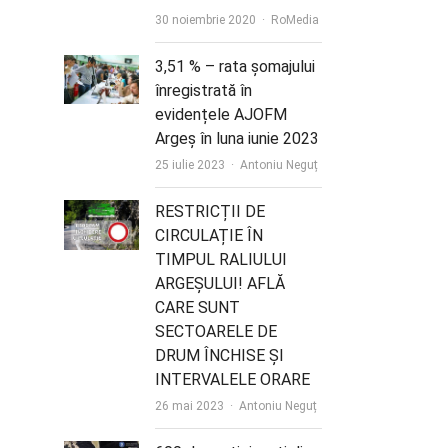
Author
30 noiembrie 2020
RoMedia
3,51 % – rata șomajului
înregistrată în
evidențele AJOFM
Argeș în luna iunie 2023
Author
25 iulie 2023
Antoniu Neguț
RESTRICȚII DE
CIRCULAȚIE ÎN
TIMPUL RALIULUI
ARGEȘULUI! AFLĂ
CARE SUNT
SECTOARELE DE
DRUM ÎNCHISE ȘI
INTERVALELE ORARE
Author
26 mai 2023
Antoniu Neguț