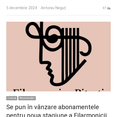
Author
5 decembrie 2024
Antoniu Neguț
87
Cultură
Recomandări
Se pun în vânzare abonamentele
pentru noua stagiune a Filarmonicii