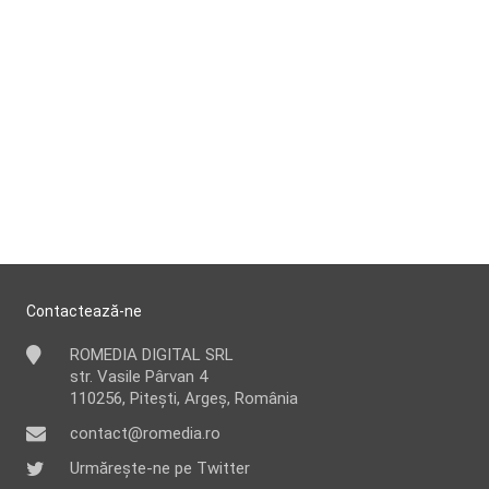
Contactează-ne
ROMEDIA DIGITAL SRL
str. Vasile Pârvan 4
110256, Pitești, Argeș, România
contact@romedia.ro
Urmărește-ne pe Twitter