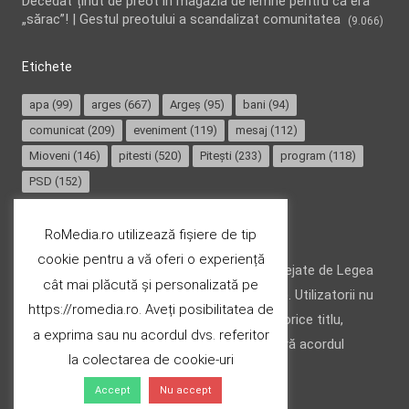
Decedat ținut de preot în magazia de lemne pentru că era
„sărac”! | Gestul preotului a scandalizat comunitatea
(9.066)
Etichete
apa
(99)
arges
(667)
Argeș
(95)
bani
(94)
comunicat
(209)
eveniment
(119)
mesaj
(112)
Mioveni
(146)
pitesti
(520)
Pitești
(233)
program
(118)
PSD
(152)
Termeni și condiții
RoMedia.ro utilizează fișiere de tip
cookie pentru a vă oferi o experiență
Website-ul şi conţinutul acestuia, sunt protejate de Legea
cât mai plăcută și personalizată pe
drepturilor de autor din România (nr. 8/1996). Utilizatorii nu
https://romedia.ro. Aveți posibilitatea de
pot copia, stoca, modifica ori transfera cu orice titlu,
a exprima sau nu acordul dvs. referitor
conţinutul acestuia (parțial sau integral), fără acordul
la colectarea de cookie-uri
deținătorului.
Accept
Nu accept