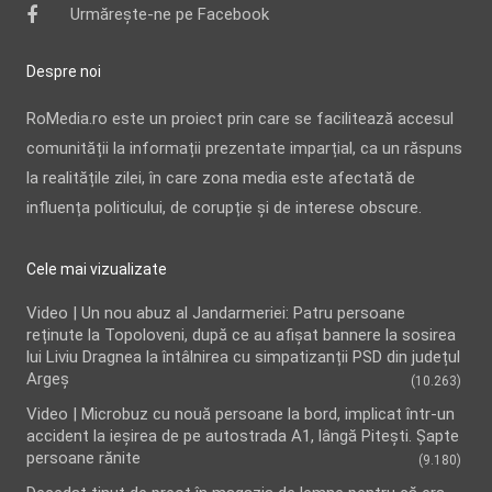
Urmărește-ne pe Facebook
Despre noi
RoMedia.ro este un proiect prin care se facilitează accesul
comunității la informații prezentate imparțial, ca un răspuns
la realitățile zilei, în care zona media este afectată de
influența politicului, de corupție și de interese obscure.
Cele mai vizualizate
Video | Un nou abuz al Jandarmeriei: Patru persoane
reținute la Topoloveni, după ce au afișat bannere la sosirea
lui Liviu Dragnea la întâlnirea cu simpatizanții PSD din județul
Argeș
(10.263)
Video | Microbuz cu nouă persoane la bord, implicat într-un
accident la ieşirea de pe autostrada A1, lângă Pitești. Șapte
persoane rănite
(9.180)