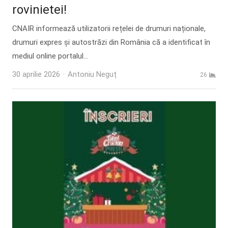
rovinietei!
CNAIR informează utilizatorii rețelei de drumuri naționale,
drumuri expres și autostrăzi din România că a identificat în
mediul online portalul…
Author
30 aprilie 2026
Antoniu Neguț
26