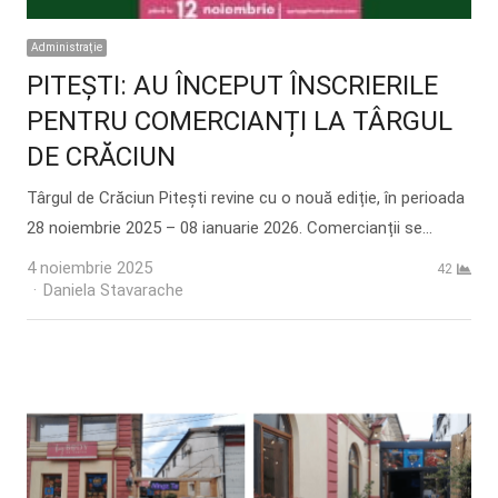
Administraţie
PITEȘTI: AU ÎNCEPUT ÎNSCRIERILE
PENTRU COMERCIANȚI LA TÂRGUL
DE CRĂCIUN
Târgul de Crăciun Pitești revine cu o nouă ediție, în perioada
28 noiembrie 2025 – 08 ianuarie 2026. Comercianții se…
4 noiembrie 2025
42
Author
Daniela Stavarache