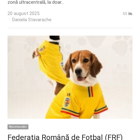
zonă ultracentrală, la doar…
20 august 2025
55
Author
Daniela Stavarache
Recomandări
Federația Română de Fotbal (FRF)