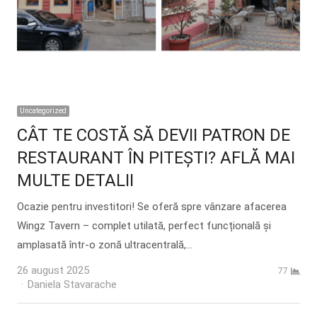
Uncategorized
CÂT TE COSTĂ SĂ DEVII PATRON DE
RESTAURANT ÎN PITEȘTI? AFLĂ MAI
MULTE DETALII
Ocazie pentru investitori! Se oferă spre vânzare afacerea
Wingz Tavern – complet utilată, perfect funcțională și
amplasată într-o zonă ultracentrală,…
26 august 2025
77
Author
Daniela Stavarache