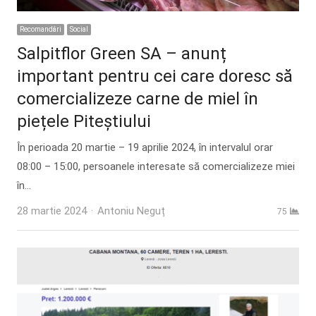
Recomandări
Social
Salpitflor Green SA – anunț
important pentru cei care doresc să
comercializeze carne de miel în
piețele Piteștiului
În perioada 20 martie – 19 aprilie 2024, în intervalul orar
08:00 – 15:00, persoanele interesate să comercializeze miei
în…
Author
28 martie 2024
Antoniu Neguț
75