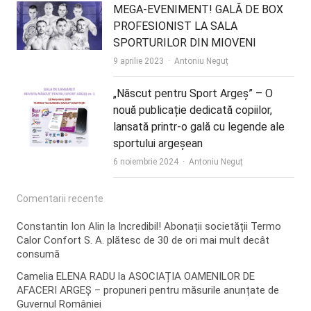
MEGA-EVENIMENT! GALĂ DE BOX
PROFESIONIST LA SALA
SPORTURILOR DIN MIOVENI
Author
9 aprilie 2023
Antoniu Neguț
„Născut pentru Sport Argeș” – O
nouă publicație dedicată copiilor,
lansată printr-o gală cu legende ale
sportului argeșean
Author
6 noiembrie 2024
Antoniu Neguț
Comentarii recente
Constantin Ion Alin
la
Incredibil! Abonații societății Termo
Calor Confort S. A. plătesc de 30 de ori mai mult decât
consumă
Camelia ELENA RADU
la
ASOCIAȚIA OAMENILOR DE
AFACERI ARGEȘ – propuneri pentru măsurile anunțate de
Guvernul României