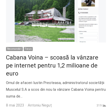
Recomandări
Focus
Cabana Voina – scoasă la vânzare
pe internet pentru 1,2 milioane de
euro
Omul de afaceri Iustin Preoteasa, administratorul societății
Muscelul S.A a scos din nou la vânzare Cabana Voina pentru
suma de…
Author
8 mai 2023
Antoniu Neguț
319