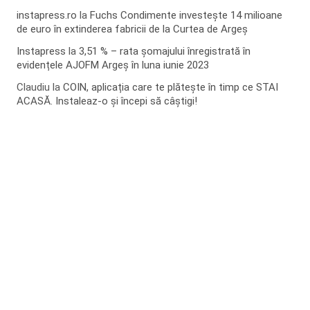
instapress.ro
la
Fuchs Condimente investește 14 milioane
de euro în extinderea fabricii de la Curtea de Argeș
Instapress
la
3,51 % – rata șomajului înregistrată în
evidențele AJOFM Argeș în luna iunie 2023
Claudiu
la
COIN, aplicația care te plătește în timp ce STAI
ACASĂ. Instaleaz-o și începi să câștigi!