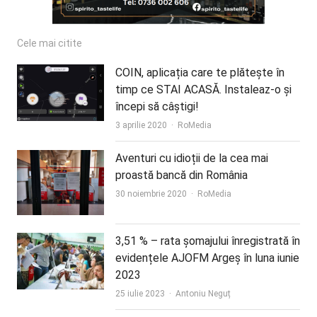
Cele mai citite
COIN, aplicația care te plătește în
timp ce STAI ACASĂ. Instaleaz-o și
începi să câștigi!
Author
3 aprilie 2020
RoMedia
Aventuri cu idioții de la cea mai
proastă bancă din România
Author
30 noiembrie 2020
RoMedia
3,51 % – rata șomajului înregistrată în
evidențele AJOFM Argeș în luna iunie
2023
Author
25 iulie 2023
Antoniu Neguț