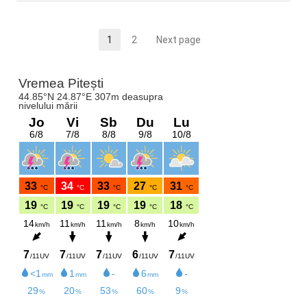
Paginație
1
2
Next page
Page
Page
articole