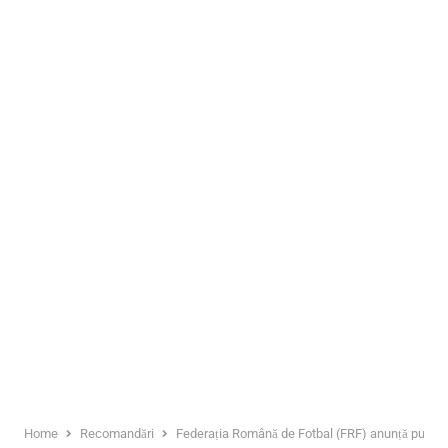
Home
Recomandări
Federația Română de Fotbal (FRF) anunță punerea 