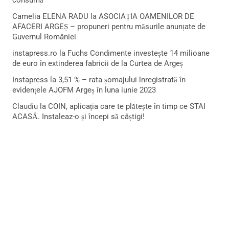
consumă
Camelia ELENA RADU
la
ASOCIAȚIA OAMENILOR DE
AFACERI ARGEȘ – propuneri pentru măsurile anunțate de
Guvernul României
instapress.ro
la
Fuchs Condimente investește 14 milioane
de euro în extinderea fabricii de la Curtea de Argeș
Instapress
la
3,51 % – rata șomajului înregistrată în
evidențele AJOFM Argeș în luna iunie 2023
Claudiu
la
COIN, aplicația care te plătește în timp ce STAI
ACASĂ. Instaleaz-o și începi să câștigi!