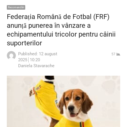
Recomandări
Federația Română de Fotbal (FRF)
anunță punerea în vânzare a
echipamentului tricolor pentru câinii
suporterilor
Published:
12 august
57
2025
10:20
Author
Daniela Stavarache