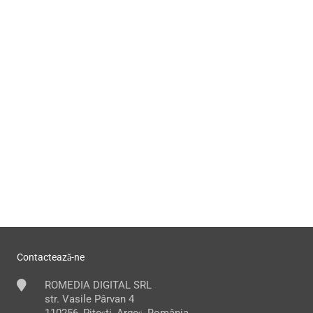
Contactează-ne
ROMEDIA DIGITAL SRL
str. Vasile Pârvan 4
110256, Pitești, Argeș, România