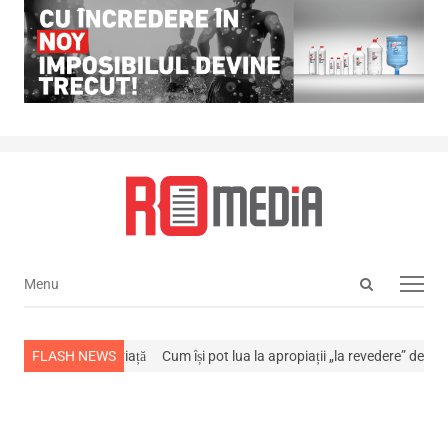
Open
Menu
Menu
search
panel
a stins din viață
FLASH NEWS
Cum își pot lua la apropiații „la revedere” de la…
NEWS