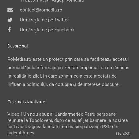
contact@romedia.ro
Urmărește-ne pe Twitter
Urmărește-ne pe Facebook
Despre noi
RoMedia.ro este un proiect prin care se facilitează accesul
comunității la informații prezentate imparțial, ca un răspuns
la realitățile zilei, în care zona media este afectată de
influența politicului, de corupție și de interese obscure.
Cele mai vizualizate
Video | Un nou abuz al Jandarmeriei: Patru persoane
reținute la Topoloveni, după ce au afișat bannere la sosirea
lui Liviu Dragnea la întâlnirea cu simpatizanții PSD din
județul Argeș
(10.263)