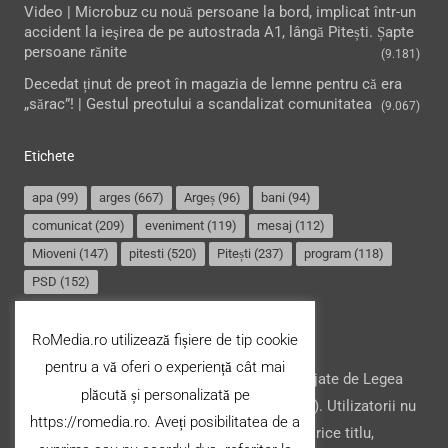
Video | Microbuz cu nouă persoane la bord, implicat într-un
accident la ieşirea de pe autostrada A1, lângă Pitești. Șapte
persoane rănite
(9.181)
Decedat ținut de preot în magazia de lemne pentru că era
„sărac”! | Gestul preotului a scandalizat comunitatea
(9.067)
Etichete
apa
(99)
arges
(667)
Argeș
(96)
bani
(94)
comunicat
(209)
eveniment
(119)
mesaj
(112)
Mioveni
(147)
pitesti
(520)
Pitești
(237)
program
(118)
PSD
(152)
Termeni și condiții
RoMedia.ro utilizează fișiere de tip cookie
pentru a vă oferi o experiență cât mai
Website-ul şi conţinutul acestuia, sunt protejate de Legea
plăcută și personalizată pe
drepturilor de autor din România (nr. 8/1996). Utilizatorii nu
https://romedia.ro. Aveți posibilitatea de a
pot copia, stoca, modifica ori transfera cu orice titlu,