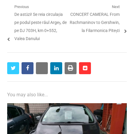
Navigare
Previous
Next
Previous
Next
De astăzi! Se reia circulația
CONCERT CAMERAL From
în
post:
post:
pe podul peste râul Argeș, de
Rachmaninov to Gershwin,
articole
pe DJ 703H, km 0+552,
la Filarmonica Pitești
Valea Danului
twitter
facebook
whatsapp
linkedin
print
reddit
reddit
You may also like...