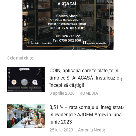
Cele mai citite
COIN, aplicația care te plătește în
timp ce STAI ACASĂ. Instaleaz-o și
începi să câștigi!
Author
3 aprilie 2020
ROMEDIA
3,51 % – rata șomajului înregistrată
în evidențele AJOFM Argeș în luna
iunie 2023
Author
25 iulie 2023
Antoniu Neguț