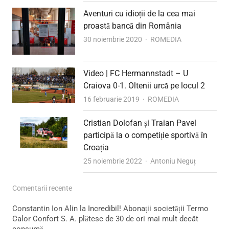
Aventuri cu idioții de la cea mai
proastă bancă din România
Author
30 noiembrie 2020
ROMEDIA
Video | FC Hermannstadt – U
Craiova 0-1. Oltenii urcă pe locul 2
Author
16 februarie 2019
ROMEDIA
Cristian Dolofan și Traian Pavel
participă la o competiție sportivă în
Croația
Author
25 noiembrie 2022
Antoniu Neguț
Comentarii recente
Constantin Ion Alin
la
Incredibil! Abonații societății Termo
Calor Confort S. A. plătesc de 30 de ori mai mult decât