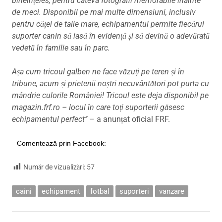
bineînțeles, pentru câteva fotografii memorabile înainte
de meci. Disponibil pe mai multe dimensiuni, inclusiv
pentru căței de talie mare, echipamentul permite fiecărui
suporter canin să iasă în evidență și să devină o adevărată
vedetă în familie sau în parc.
Așa cum tricoul galben ne face văzuți pe teren și în
tribune, acum și prietenii noștri necuvântători pot purta cu
mândrie culorile României! Tricoul este deja disponibil pe
magazin.frf.ro – locul în care toți suporterii găsesc
echipamentul perfect’’
– a anunțat oficial FRF.
Comentează prin Facebook:
Număr de vizualizări:
57
caini
echipament
fotbal
suporteri
vanzare