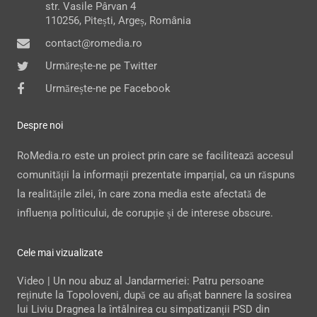
str. Vasile Pârvan 4
110256, Pitești, Argeș, România
contact@romedia.ro
Urmărește-ne pe Twitter
Urmărește-ne pe Facebook
Despre noi
RoMedia.ro este un proiect prin care se facilitează accesul
comunității la informații prezentate imparțial, ca un răspuns
la realitățile zilei, în care zona media este afectată de
influența politicului, de corupție și de interese obscure.
Cele mai vizualizate
Video | Un nou abuz al Jandarmeriei: Patru persoane
reținute la Topoloveni, după ce au afișat bannere la sosirea
lui Liviu Dragnea la întâlnirea cu simpatizanții PSD din