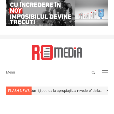
Open
Menu
Menu
search
panel
din viață
FLASH NEWS
Cum își pot lua la apropiații „la revedere” de la…
NEWS ALERT!