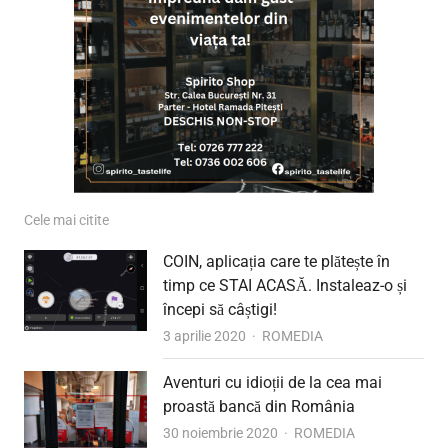
Cele mai citite
COIN, aplicația care te plătește în
timp ce STAI ACASĂ. Instaleaz-o și
începi să câștigi!
Author
3 aprilie 2020
ROMEDIA
Aventuri cu idioții de la cea mai
proastă bancă din România
Author
30 noiembrie 2020
ROMEDIA