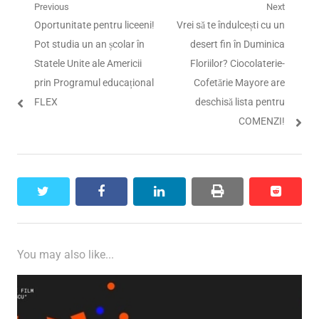
Navigare
Previous
Next
Previous
Next
Oportunitate pentru liceeni!
Vrei să te îndulcești cu un
în
post:
post:
Pot studia un an școlar în
desert fin în Duminica
articole
Statele Unite ale Americii
Floriilor? Ciocolaterie-
prin Programul educațional
Cofetărie Mayore are
FLEX
deschisă lista pentru
COMENZI!
twitter
facebook
linkedin
print
reddit
reddit
You may also like...