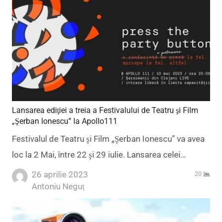
Lansarea ediţiei a treia a Festivalului de Teatru şi Film
„Şerban Ionescu” la Apollo111
Festivalul de Teatru şi Film „Şerban Ionescu” va avea
loc la 2 Mai, între 22 şi 29 iulie. Lansarea celei…
26 aprilie 2023
20
Author
Antoniu Neguț