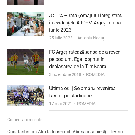
3,51 % – rata șomajului înregistrată
în evidențele AJOFM Argeș în luna
iunie 2023
Author
25 iulie 2023
Antoniu Neguț
FC Argeș ratează șansa de a reveni
pe podium. Egal obţinut în
deplasarea de la Timișoara
Author
3 noiembrie 2018
ROMEDIA
Ultima oră | Se amână revenirea
fanilor pe stadioane
Author
17 mai 2021
ROMEDIA
Comentarii recente
Constantin Ion Alin
la
Incredibil! Abonații societății Termo