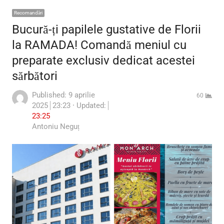
Recomandări
Bucură-ți papilele gustative de Florii
la RAMADA! Comandă meniul cu
preparate exclusiv dedicat acestei
sărbători
Published:
9 aprilie
60
2025
23:23
Updated:
23:25
Author
Antoniu Neguț