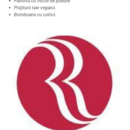
Pavlova cu fructe de pădure.
Prăjitură raw vegană.
Bomboane cu colivă.