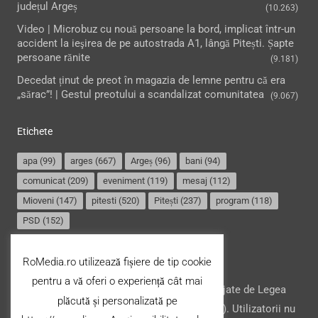
județul Argeș
(10.263)
Video | Microbuz cu nouă persoane la bord, implicat într-un
accident la ieşirea de pe autostrada A1, lângă Pitești. Șapte
persoane rănite
(9.181)
Decedat ținut de preot în magazia de lemne pentru că era
„sărac”! | Gestul preotului a scandalizat comunitatea
(9.067)
Etichete
apa
(99)
arges
(667)
Argeș
(96)
bani
(94)
comunicat
(209)
eveniment
(119)
mesaj
(112)
Mioveni
(147)
pitesti
(520)
Pitești
(237)
program
(118)
PSD
(152)
Termeni și condiții
RoMedia.ro utilizează fișiere de tip cookie
pentru a vă oferi o experiență cât mai
Website-ul şi conţinutul acestuia, sunt protejate de Legea
plăcută și personalizată pe
drepturilor de autor din România (nr. 8/1996). Utilizatorii nu