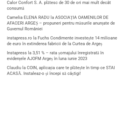
Calor Confort S. A. plătesc de 30 de ori mai mult decât
consumă
Camelia ELENA RADU
la
ASOCIAȚIA OAMENILOR DE
AFACERI ARGEȘ – propuneri pentru măsurile anunțate de
Guvernul României
instapress.ro
la
Fuchs Condimente investește 14 milioane
de euro în extinderea fabricii de la Curtea de Argeș
Instapress
la
3,51 % – rata șomajului înregistrată în
evidențele AJOFM Argeș în luna iunie 2023
Claudiu
la
COIN, aplicația care te plătește în timp ce STAI
ACASĂ. Instaleaz-o și începi să câștigi!