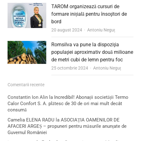
TAROM organizează cursuri de
formare inițială pentru însoţitori de
bord
Author
20 august 2024
Antoniu Neguț
Romsilva va pune la dispoziţia
populaţiei aproximativ două milioane
de metri cubi de lemn pentru foc
Author
25 octombrie 2024
Antoniu Neguț
Comentarii recente
Constantin Ion Alin
la
Incredibil! Abonații societății Termo
Calor Confort S. A. plătesc de 30 de ori mai mult decât
consumă
Camelia ELENA RADU
la
ASOCIAȚIA OAMENILOR DE
AFACERI ARGEȘ – propuneri pentru măsurile anunțate de
Guvernul României