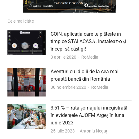
Cele mai citite
COIN, aplicația care te plătește în
timp ce STAI ACASĂ. Instaleaz-o și
începi să câștigi!
Author
3 aprilie 2020
RoMedia
Aventuri cu idioții de la cea mai
proastă bancă din România
Author
30 noiembrie 2020
RoMedia
3,51 % – rata șomajului înregistrată
în evidențele AJOFM Argeș în luna
iunie 2023
Author
25 iulie 2023
Antoniu Neguț