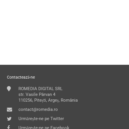
Contactează-ne
ROMEDIA DIGITAL SRL
str. Vasile Pârvan 4
110256, Pitești, Argeș, România
contact@romedia.ro
Urmărește-ne pe Twitter
Urmărește-ne pe Facebook