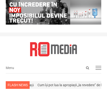
Open
Menu
Menu
search
panel
stins din viață
FLASH NEWS
Cum își pot lua la apropiații „la revedere” de la…
NEWS 