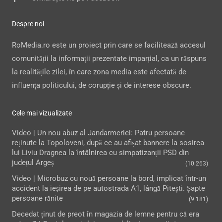
Despre noi
RoMedia.ro este un proiect prin care se facilitează accesul
comunității la informații prezentate imparțial, ca un răspuns
la realitățile zilei, în care zona media este afectată de
influența politicului, de corupție și de interese obscure.
Cele mai vizualizate
Video | Un nou abuz al Jandarmeriei: Patru persoane
reținute la Topoloveni, după ce au afișat bannere la sosirea
lui Liviu Dragnea la întâlnirea cu simpatizanții PSD din
județul Argeș
(10.263)
Video | Microbuz cu nouă persoane la bord, implicat într-un
accident la ieşirea de pe autostrada A1, lângă Pitești. Șapte
persoane rănite
(9.181)
Decedat ținut de preot în magazia de lemne pentru că era