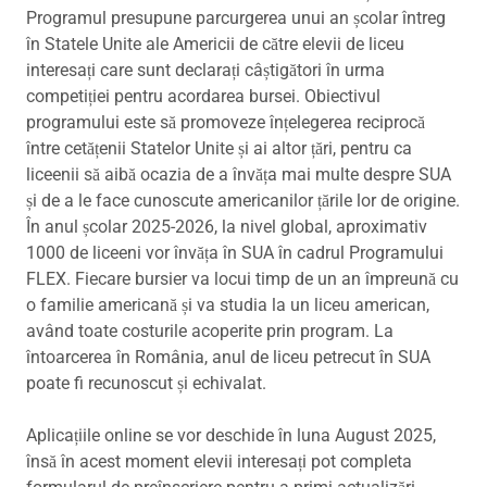
Programul presupune parcurgerea unui an școlar întreg
în Statele Unite ale Americii de către elevii de liceu
interesați care sunt declarați câștigători în urma
competiției pentru acordarea bursei. Obiectivul
programului este să promoveze înțelegerea reciprocă
între cetățenii Statelor Unite și ai altor țări, pentru ca
liceenii să aibă ocazia de a învăța mai multe despre SUA
și de a le face cunoscute americanilor țările lor de origine.
În anul școlar 2025-2026, la nivel global, aproximativ
1000 de liceeni vor învăța în SUA în cadrul Programului
FLEX. Fiecare bursier va locui timp de un an împreună cu
o familie americană și va studia la un liceu american,
având toate costurile acoperite prin program. La
întoarcerea în România, anul de liceu petrecut în SUA
poate fi recunoscut și echivalat.
Aplicațiile online se vor deschide în luna August 2025,
însă în acest moment elevii interesați pot completa