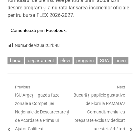
formularul de preînscriere pentru a primi actualizări
despre program și a nu rata lansarea înscrierilor oficiale
pentru bursa FLEX 2026-2027.
Comentează prin Facebook:
Număr de vizualizări:
48
bursa
departament
elevi
program
SUA
tineri
Navigare
Previous
Next
Previous
Next
ISU Argeș – gazda fazei
Bucură-ți papilele gustative
în
post:
post:
zonale a Competiției
de Florii la RAMADA!
articole
Naționale de Descarcerare și
Comandă meniul cu
de Acordare a Primului
preparate exclusiv dedicat
Ajutor Calificat
acestei sărbători