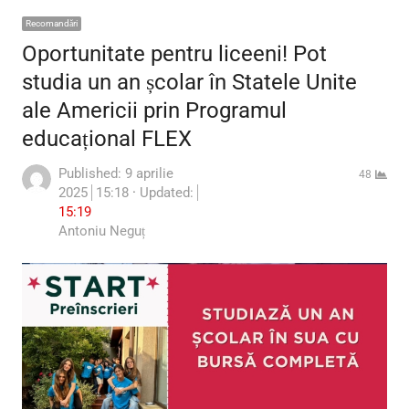
Recomandări
Oportunitate pentru liceeni! Pot
studia un an școlar în Statele Unite
ale Americii prin Programul
educațional FLEX
Published:
9 aprilie
48
2025
15:18
Updated:
15:19
Author
Antoniu Neguț