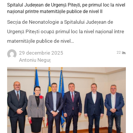
Spitalul Județean de Urgență Pitești, pe primul loc la nivel
național printre maternitățile publice de nivel II
Secția de Neonatologie a Spitalului Județean de
Urgență Pitești ocupă primul loc la nivel național între
maternitățile publice de nivel…
29 decembrie 2025
22
Author
Antoniu Neguț