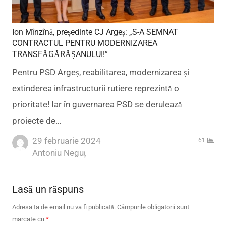
Ion Mînzînă, președinte CJ Argeș: „S-A SEMNAT
CONTRACTUL PENTRU MODERNIZAREA
TRANSFĂGĂRĂȘANULUI!”
Pentru PSD Argeș, reabilitarea, modernizarea și
extinderea infrastructurii rutiere reprezintă o
prioritate! Iar în guvernarea PSD se derulează
proiecte de…
29 februarie 2024
61
Author
Antoniu Neguț
Lasă un răspuns
Adresa ta de email nu va fi publicată.
Câmpurile obligatorii sunt
marcate cu
*