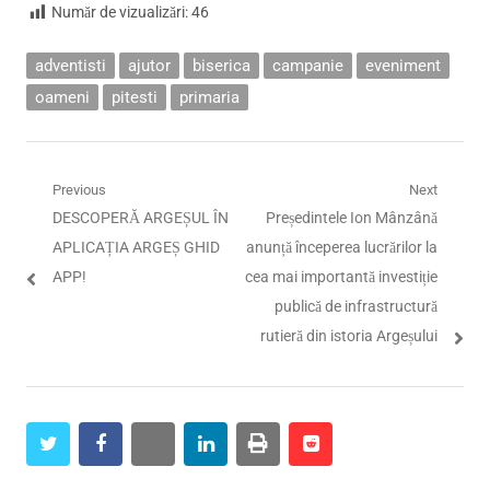
Număr de vizualizări:
46
adventisti
ajutor
biserica
campanie
eveniment
oameni
pitesti
primaria
Navigare
Previous
Next
Previous
Next
DESCOPERĂ ARGEȘUL ÎN
Președintele Ion Mânzână
în
post:
post:
APLICAȚIA ARGEȘ GHID
anunță începerea lucrărilor la
articole
APP!
cea mai importantă investiție
publică de infrastructură
rutieră din istoria Argeșului
twitter
facebook
whatsapp
linkedin
print
reddit
reddit