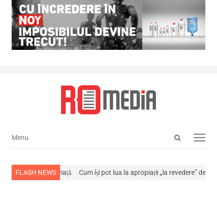
Open
Menu
Menu
search
panel
 stins din viață
FLASH NEWS
Cum își pot lua la apropiații „la revedere” de la…
NEWS 