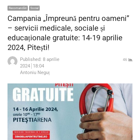
Recomandări
Social
Campania „Împreună pentru oameni”
– servicii medicale, sociale și
educaționale gratuite: 14-19 aprilie
2024, Pitești!
Published:
8 aprilie
46
2024
18:04
Author
Antoniu Neguț