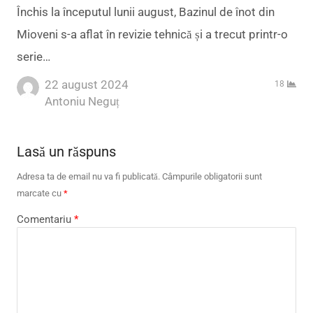
Închis la începutul lunii august, Bazinul de înot din
Mioveni s-a aflat în revizie tehnică și a trecut printr-o
serie…
22 august 2024
18
Author
Antoniu Neguț
Lasă un răspuns
Adresa ta de email nu va fi publicată.
Câmpurile obligatorii sunt
marcate cu
*
Comentariu
*