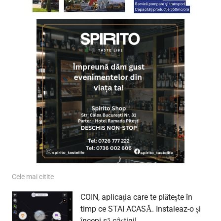
Cele mai citite
COIN, aplicația care te plătește în
timp ce STAI ACASĂ. Instaleaz-o și
începi să câștigi!