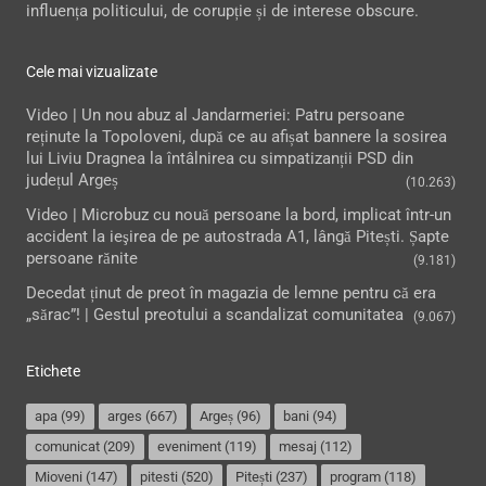
influența politicului, de corupție și de interese obscure.
Cele mai vizualizate
Video | Un nou abuz al Jandarmeriei: Patru persoane
reținute la Topoloveni, după ce au afișat bannere la sosirea
lui Liviu Dragnea la întâlnirea cu simpatizanții PSD din
județul Argeș
(10.263)
Video | Microbuz cu nouă persoane la bord, implicat într-un
accident la ieşirea de pe autostrada A1, lângă Pitești. Șapte
persoane rănite
(9.181)
Decedat ținut de preot în magazia de lemne pentru că era
„sărac”! | Gestul preotului a scandalizat comunitatea
(9.067)
Etichete
apa
(99)
arges
(667)
Argeș
(96)
bani
(94)
comunicat
(209)
eveniment
(119)
mesaj
(112)
Mioveni
(147)
pitesti
(520)
Pitești
(237)
program
(118)