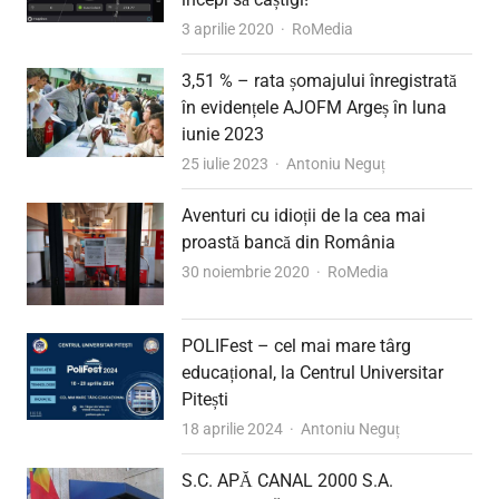
Author
3 aprilie 2020
RoMedia
3,51 % – rata șomajului înregistrată
în evidențele AJOFM Argeș în luna
iunie 2023
Author
25 iulie 2023
Antoniu Neguț
Aventuri cu idioții de la cea mai
proastă bancă din România
Author
30 noiembrie 2020
RoMedia
POLIFest – cel mai mare târg
educațional, la Centrul Universitar
Pitești
Author
18 aprilie 2024
Antoniu Neguț
S.C. APĂ CANAL 2000 S.A.