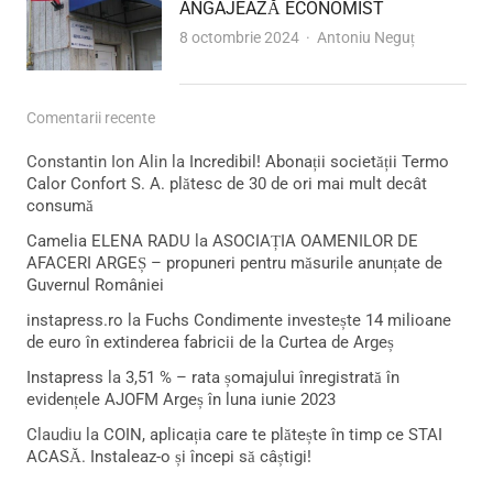
ANGAJEAZĂ ECONOMIST
Author
8 octombrie 2024
Antoniu Neguț
Comentarii recente
Constantin Ion Alin
la
Incredibil! Abonații societății Termo
Calor Confort S. A. plătesc de 30 de ori mai mult decât
consumă
Camelia ELENA RADU
la
ASOCIAȚIA OAMENILOR DE
AFACERI ARGEȘ – propuneri pentru măsurile anunțate de
Guvernul României
instapress.ro
la
Fuchs Condimente investește 14 milioane
de euro în extinderea fabricii de la Curtea de Argeș
Instapress
la
3,51 % – rata șomajului înregistrată în
evidențele AJOFM Argeș în luna iunie 2023
Claudiu
la
COIN, aplicația care te plătește în timp ce STAI
ACASĂ. Instaleaz-o și începi să câștigi!