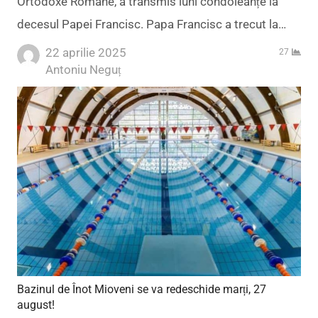
Ortodoxe Române, a transmis luni condoleanțe la
decesul Papei Francisc. Papa Francisc a trecut la…
22 aprilie 2025
27
Author
Antoniu Neguț
Bazinul de Înot Mioveni se va redeschide marți, 27
august!