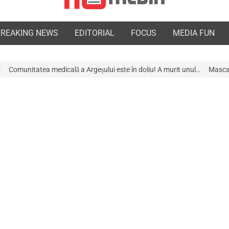
BREAKING NEWS
EDITORIAL
FOCUS
MEDIA FUN
ală a Argeșului este în doliu! A murit unul…
Mascații au descins la Galer