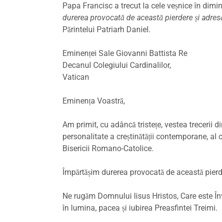
Papa Francisc a trecut la cele veșnice în dimine
durerea provocată de această pierdere și adres
Părintelui Patriarh Daniel.
Eminenței Sale Giovanni Battista Re
Decanul Colegiului Cardinalilor,
Vatican
Eminența Voastră,
Am primit, cu adâncă tristețe, vestea trecerii 
personalitate a creștinătății contemporane, al 
Bisericii Romano-Catolice.
Împărtășim durerea provocată de această pierd
Ne rugăm Domnului Iisus Hristos, Care este Învi
în lumina, pacea și iubirea Preasfintei Treimi.