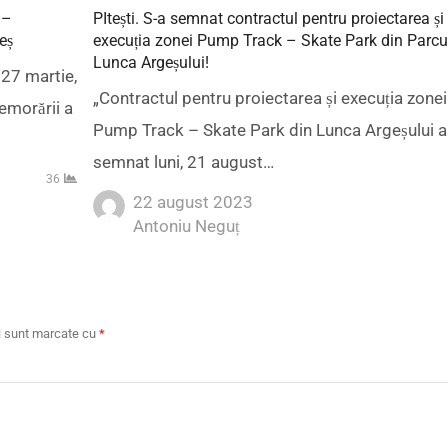
 –
PItești. S-a semnat contractul pentru proiectarea și
eș
execuția zonei Pump Track – Skate Park din Parcu
Lunca Argeșului!
 27 martie,
„Contractul pentru proiectarea și execuția zonei
emorării a
Pump Track – Skate Park din Lunca Argeșului a
semnat luni, 21 august…
36
22 august 2023
Author
Antoniu Neguț
ii sunt marcate cu
*