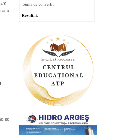
șim
sajul
Rezultat:
-
a
ncisc