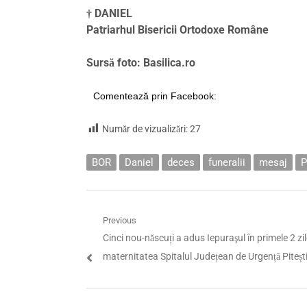
† DANIEL
Patriarhul Bisericii Ortodoxe Române
Sursă foto: Basilica.ro
Comentează prin Facebook:
Număr de vizualizări:
27
BOR
Daniel
deces
funeralii
mesaj
P
Navigare
Previous
Previous
Cinci nou-născuți a adus Iepuraşul în primele 2 zil
în
post:
maternitatea Spitalul Județean de Urgență Pitești
articole