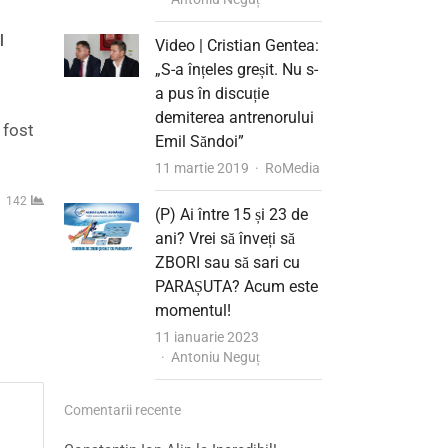
l
Video | Cristian Gentea:
„S-a înțeles greșit. Nu s-
a pus în discuție
demiterea antrenorului
 fost
Emil Săndoi”
Author
11 martie 2019
RoMedia
142
(P) Ai între 15 și 23 de
ani? Vrei să înveți să
ZBORI sau să sari cu
PARAȘUTA? Acum este
momentul!
11 ianuarie 2023
Author
Antoniu Neguț
Comentarii recente