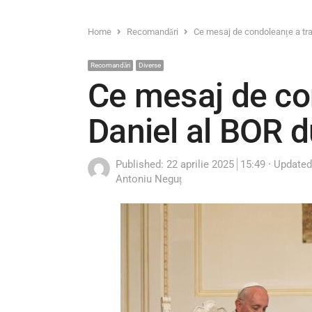
Home
Recomandări
Ce mesaj de condoleanțe a tra
Recomandări
Diverse
Ce mesaj de co
Daniel al BOR 
Published:
22 aprilie 2025
15:49
Update
Author
Antoniu Neguț