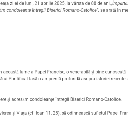
ața zilei de luni, 21 aprilie 2025, la vârsta de 88 de ani.
„Împărtă
ăm condoleanțe întregii Biserici Romano-Catolice”,
se arată în me
din această lume a Papei Francisc, o venerabilă și bine-cunoscută
cărui Pontificat lasă o amprentă profundă asupra istoriei recente 
ere și adresăm condoleanțe întregii Biserici Romano-Catolice.
erea și Viața (cf. Ioan 11, 25), să odihnească sufletul Papei Fra