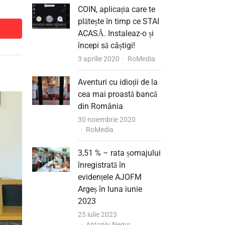
COIN, aplicația care te
plătește în timp ce STAI
dit
dit
ACASĂ. Instaleaz-o și
începi să câștigi!
Author
3 aprilie 2020
RoMedia
Aventuri cu idioții de la
cea mai proastă bancă
din România
30 noiembrie 2020
Author
RoMedia
3,51 % – rata șomajului
înregistrată în
evidențele AJOFM
Argeș în luna iunie
2023
25 iulie 2023
Author
Antoniu Neguț