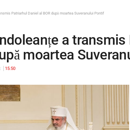
nsmis Patriarhul Daniel al BOR după moartea Suveranului Pontif
ndoleanțe a transmis 
după moartea Suveranu
d:
15:50