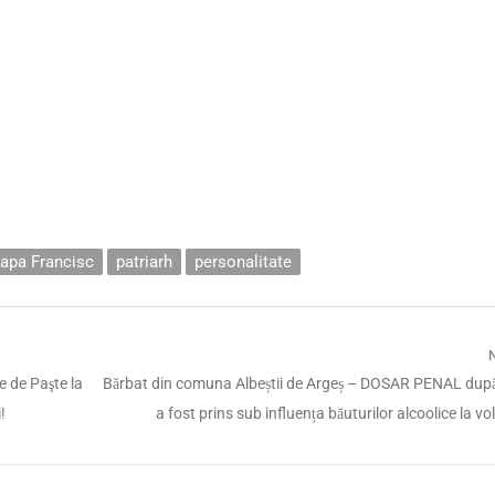
apa Francisc
patriarh
personalitate
Next
e de Paşte la
Bărbat din comuna Albeștii de Argeș – DOSAR PENAL dup
post:
!
a fost prins sub influența băuturilor alcoolice la vo