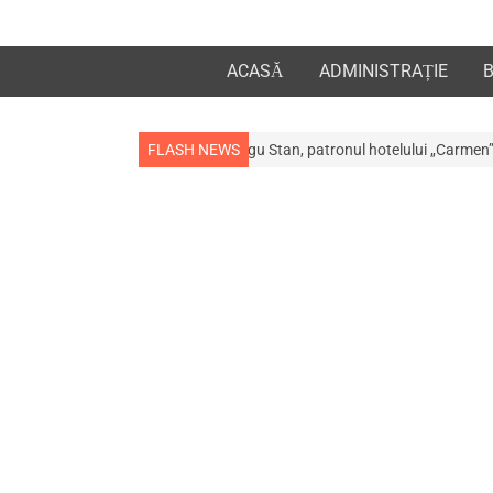
ACASĂ
ADMINISTRAȚIE
 afaceristul Gogu Stan, patronul hotelului „Carmen”
FLASH NEWS
Comunitatea medic