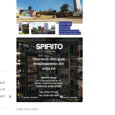
Next
ă ce
lan!
Cele mai citite