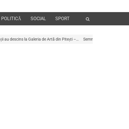
Open
POLITICĂ
SOCIAL
SPORT
search
panel
ia de Artã din Pitești –…
Semnal de alarmă în municipiul Pitești: pomii în