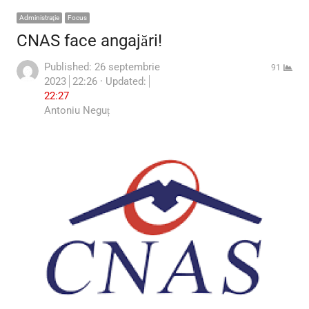
Administraţie
Focus
CNAS face angajări!
Published:
26 septembrie
91
2023
22:26
Updated:
22:27
Author
Antoniu Neguț