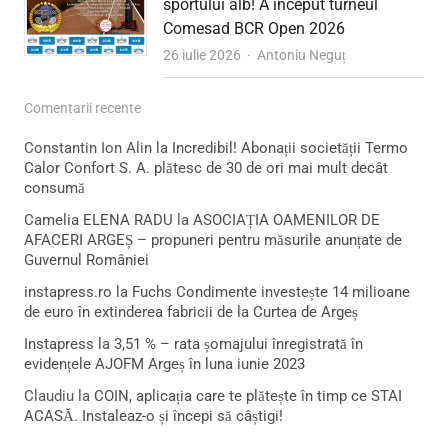
sportului alb! A început turneul
Comesad BCR Open 2026
Author
26 iulie 2026
Antoniu Neguț
Comentarii recente
Constantin Ion Alin
la
Incredibil! Abonații societății Termo
Calor Confort S. A. plătesc de 30 de ori mai mult decât
consumă
Camelia ELENA RADU
la
ASOCIAȚIA OAMENILOR DE
AFACERI ARGEȘ – propuneri pentru măsurile anunțate de
Guvernul României
instapress.ro
la
Fuchs Condimente investește 14 milioane
de euro în extinderea fabricii de la Curtea de Argeș
Instapress
la
3,51 % – rata șomajului înregistrată în
evidențele AJOFM Argeș în luna iunie 2023
Claudiu
la
COIN, aplicația care te plătește în timp ce STAI
ACASĂ. Instaleaz-o și începi să câștigi!