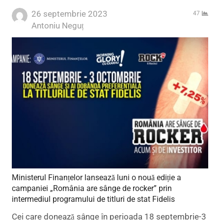
26 septembrie 2023
47
Author
Antoniu Neguț
Ministerul Finanțelor lansează luni o nouă ediție a
campaniei „România are sânge de rocker” prin
intermediul programului de titluri de stat Fidelis
Cei care donează sânge în perioada 18 septembrie-3