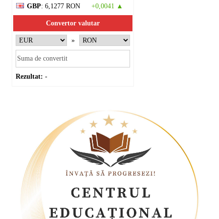
GBP
: 6,1277 RON
+0,0041 ▲
Convertor valutar
»
Rezultat:
-