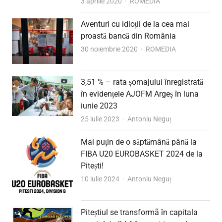
Author
3 aprilie 2020
ROMEDIA
Aventuri cu idioții de la cea mai
proastă bancă din România
Author
30 noiembrie 2020
ROMEDIA
3,51 % – rata șomajului înregistrată
în evidențele AJOFM Argeș în luna
iunie 2023
Author
25 iulie 2023
Antoniu Neguț
Mai puțin de o săptămână până la
FIBA U20 EUROBASKET 2024 de la
Pitești!
Author
10 iulie 2024
Antoniu Neguț
Piteștiul se transformã în capitala