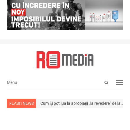
Open
Menu
Menu
search
panel
stins din viață
FLASH NEWS
Cum își pot lua la apropiații „la revedere” de la…
NEWS A