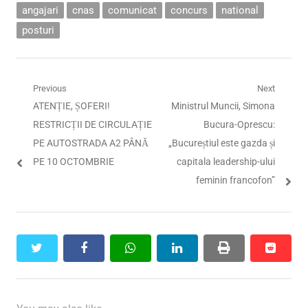
angajari
cnas
comunicat
concurs
national
posturi
Navigare
Previous
Next
Previous
Next
ATENȚIE, ȘOFERI!
Ministrul Muncii, Simona
în
post:
post:
RESTRICȚII DE CIRCULAȚIE
Bucura-Oprescu:
articole
PE AUTOSTRADA A2 PÂNĂ
„Bucureștiul este gazda și
PE 10 OCTOMBRIE
capitala leadership-ului
feminin francofon”
twitter
facebook
whatsapp
linkedin
print
reddit
reddit