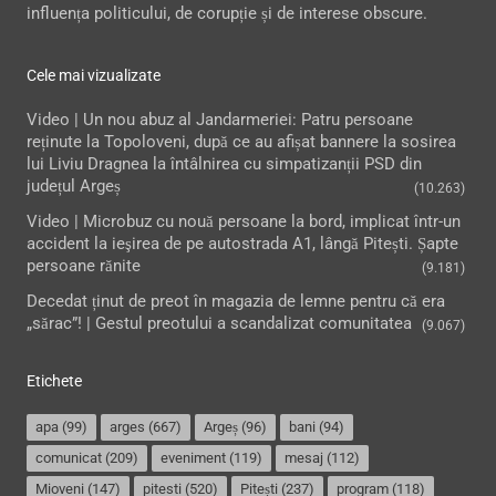
influența politicului, de corupție și de interese obscure.
Cele mai vizualizate
Video | Un nou abuz al Jandarmeriei: Patru persoane
reținute la Topoloveni, după ce au afișat bannere la sosirea
lui Liviu Dragnea la întâlnirea cu simpatizanții PSD din
județul Argeș
(10.263)
Video | Microbuz cu nouă persoane la bord, implicat într-un
accident la ieşirea de pe autostrada A1, lângă Pitești. Șapte
persoane rănite
(9.181)
Decedat ținut de preot în magazia de lemne pentru că era
„sărac”! | Gestul preotului a scandalizat comunitatea
(9.067)
Etichete
apa
(99)
arges
(667)
Argeș
(96)
bani
(94)
comunicat
(209)
eveniment
(119)
mesaj
(112)
Mioveni
(147)
pitesti
(520)
Pitești
(237)
program
(118)