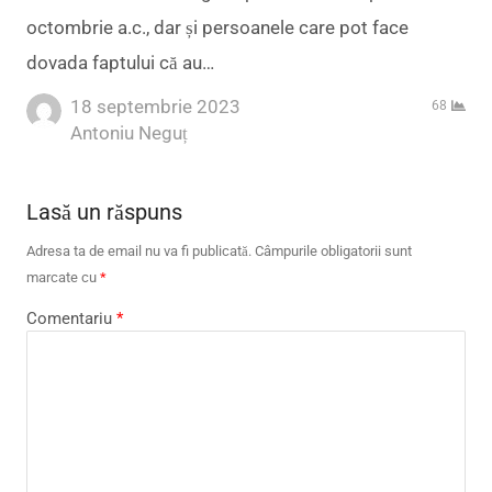
octombrie a.c., dar și persoanele care pot face
dovada faptului că au…
18 septembrie 2023
68
Author
Antoniu Neguț
Lasă un răspuns
Adresa ta de email nu va fi publicată.
Câmpurile obligatorii sunt
marcate cu
*
Comentariu
*