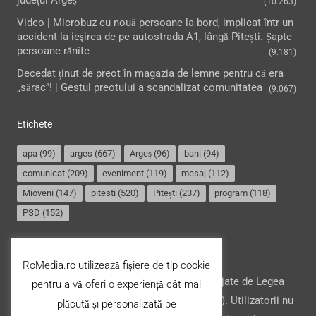
(10.263)
Video | Microbuz cu nouă persoane la bord, implicat într-un
accident la ieşirea de pe autostrada A1, lângă Pitești. Șapte
persoane rănite
(9.181)
Decedat ținut de preot în magazia de lemne pentru că era
„sărac”! | Gestul preotului a scandalizat comunitatea
(9.067)
Etichete
apa
(99)
arges
(667)
Argeș
(96)
bani
(94)
comunicat
(209)
eveniment
(119)
mesaj
(112)
Mioveni
(147)
pitesti
(520)
Pitești
(237)
program
(118)
PSD
(152)
Termeni și condiții
RoMedia.ro utilizează fișiere de tip cookie
Website-ul şi conţinutul acestuia, sunt protejate de Legea
pentru a vă oferi o experiență cât mai
drepturilor de autor din România (nr. 8/1996). Utilizatorii nu
plăcută și personalizată pe