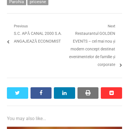
Parohia
pricesne
Navigare
Previous
Next
Previous
Next
S.C. APĂ CANAL 2000 S.A.
Restaurantul GOLDEN
în
post:
post:
ANGAJEAZĂ ECONOMIST
EVENTS – cel mai nou și
articole
modern concept destinat
evenimentelor de familie și
corporate
twitter
facebook
linkedin
print
reddit
reddit
You may also like...