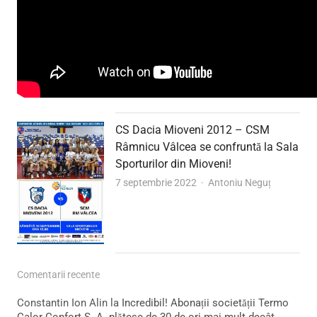
CS Dacia Mioveni 2012 – CSM
Râmnicu Vâlcea se confruntă la Sala
Sporturilor din Mioveni!
Author
7 septembrie 2022
Antoniu Neguț
Comentarii recente
Constantin Ion Alin
la
Incredibil! Abonații societății Termo