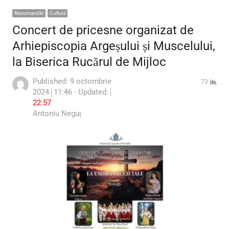
Recomandări
Cultură
Concert de pricesne organizat de
Arhiepiscopia Argeșului și Muscelului,
la Biserica Rucărul de Mijloc
Published:
9 octombrie
73
2024
11:46
Updated:
22:57
Author
Antoniu Neguț