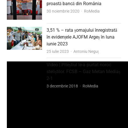
proastă bancă din România
Author
30 noiembrie 2020
RoMedia
3,51 % – rata șomajului înregistrată
în evidențele AJOFM Argeș în luna
iunie 2023
Author
25 iulie 2023
Antoniu Neguț
Video | Piteștiul le-a purtat noroc
steliștilor. FCSB – Gaz Metan Mediaș
2-1
Author
3 decembrie 2018
RoMedia