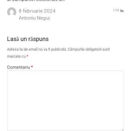
8 februarie 2024
179
Author
Antoniu Neguț
Lasă un răspuns
Adresa ta de email nu va fi publicată.
Câmpurile obligatorii sunt
marcate cu
*
Comentariu
*