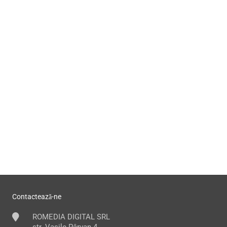
Contactează-ne
ROMEDIA DIGITAL SRL
str. Vasile Pârvan 4