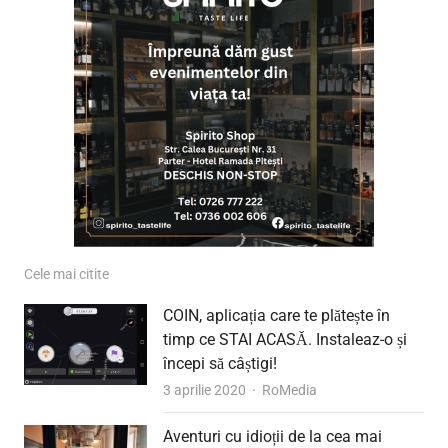
Cele mai citite
COIN, aplicația care te plătește în
timp ce STAI ACASĂ. Instaleaz-o și
începi să câștigi!
Author
3 aprilie 2020
RoMedia
Aventuri cu idioții de la cea mai