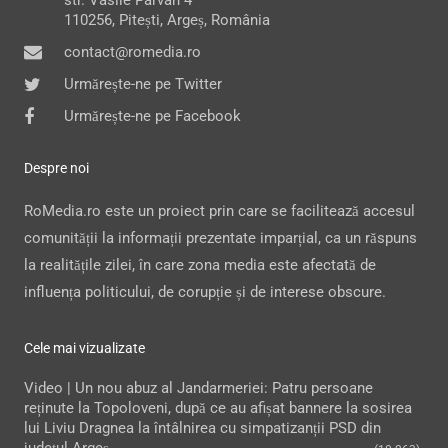
110256, Pitești, Argeș, România
contact@romedia.ro
Urmărește-ne pe Twitter
Urmărește-ne pe Facebook
Despre noi
RoMedia.ro este un proiect prin care se facilitează accesul
comunității la informații prezentate imparțial, ca un răspuns
la realitățile zilei, în care zona media este afectată de
influența politicului, de corupție și de interese obscure.
Cele mai vizualizate
Video | Un nou abuz al Jandarmeriei: Patru persoane
reținute la Topoloveni, după ce au afișat bannere la sosirea
lui Liviu Dragnea la întâlnirea cu simpatizanții PSD din
județul Argeș