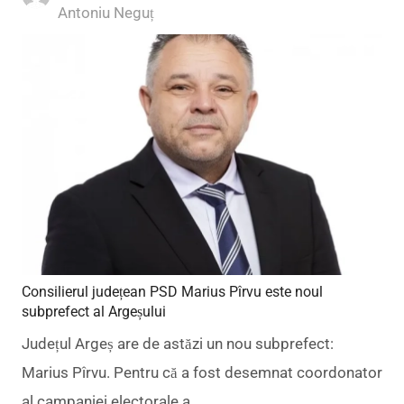
Author
Antoniu Neguț
Consilierul județean PSD Marius Pîrvu este noul
subprefect al Argeșului
Județul Argeș are de astăzi un nou subprefect:
Marius Pîrvu. Pentru că a fost desemnat coordonator
al campaniei electorale a…