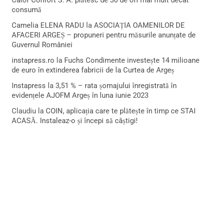
Calor Confort S. A. plătesc de 30 de ori mai mult decât
consumă
Camelia ELENA RADU
la
ASOCIAȚIA OAMENILOR DE
AFACERI ARGEȘ – propuneri pentru măsurile anunțate de
Guvernul României
instapress.ro
la
Fuchs Condimente investește 14 milioane
de euro în extinderea fabricii de la Curtea de Argeș
Instapress
la
3,51 % – rata șomajului înregistrată în
evidențele AJOFM Argeș în luna iunie 2023
Claudiu
la
COIN, aplicația care te plătește în timp ce STAI
ACASĂ. Instaleaz-o și începi să câștigi!