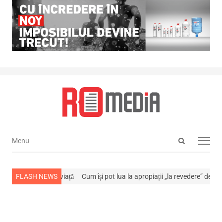
Open
Menu
Menu
search
panel
-a stins din viață
FLASH NEWS
Cum își pot lua la apropiații „la revedere” de la…
NE