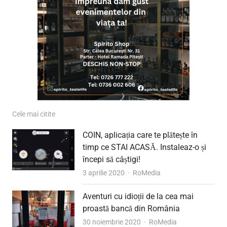
Cele mai citite
COIN, aplicația care te plătește în
timp ce STAI ACASĂ. Instaleaz-o și
începi să câștigi!
Author
3 aprilie 2020
RoMedia
Aventuri cu idioții de la cea mai
proastă bancă din România
Author
30 noiembrie 2020
RoMedia