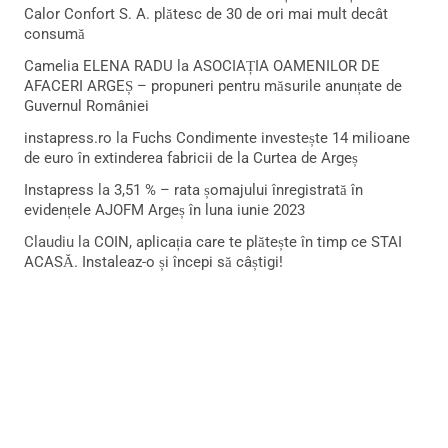
Calor Confort S. A. plătesc de 30 de ori mai mult decât
consumă
Camelia ELENA RADU
la
ASOCIAȚIA OAMENILOR DE
AFACERI ARGEȘ – propuneri pentru măsurile anunțate de
Guvernul României
instapress.ro
la
Fuchs Condimente investește 14 milioane
de euro în extinderea fabricii de la Curtea de Argeș
Instapress
la
3,51 % – rata șomajului înregistrată în
evidențele AJOFM Argeș în luna iunie 2023
Claudiu
la
COIN, aplicația care te plătește în timp ce STAI
ACASĂ. Instaleaz-o și începi să câștigi!