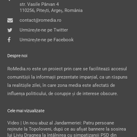
str. Vasile Pârvan 4
110256, Pitești, Argeș, România
contact@romedia.ro
Urmărește-ne pe Twitter
Urmărește-ne pe Facebook
Despre noi
RoMedia.ro este un proiect prin care se facilitează accesul
comunității la informații prezentate imparțial, ca un răspuns
la realitățile zilei, în care zona media este afectată de
influența politicului, de corupție și de interese obscure.
Cele mai vizualizate
Video | Un nou abuz al Jandarmeriei: Patru persoane
reținute la Topoloveni, după ce au afișat bannere la sosirea
lui Liviu Dragnea la întâlnirea cu simpatizanții PSD din