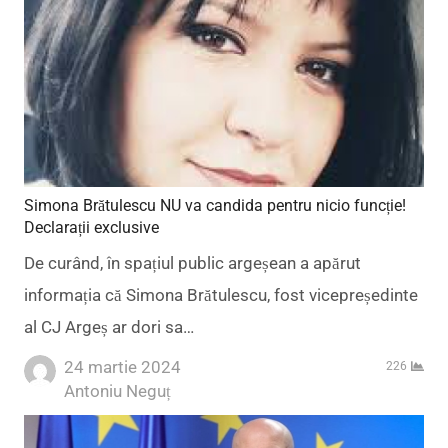
Simona Brătulescu NU va candida pentru nicio funcție!
Declarații exclusive
De curând, în spațiul public argeșean a apărut
informația că Simona Brătulescu, fost vicepreședinte
al CJ Argeș ar dori sa…
24 martie 2024
226
Author
Antoniu Neguț