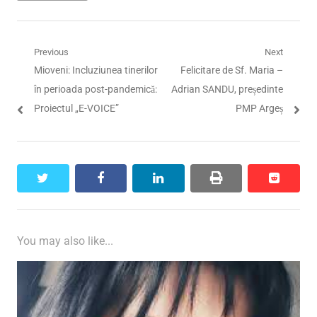
Navigare
Previous
Next
Previous
Next
Mioveni: Incluziunea tinerilor
Felicitare de Sf. Maria –
în
post:
post:
în perioada post-pandemică:
Adrian SANDU, președinte
articole
Proiectul „E-VOICE”
PMP Argeș
twitter
facebook
linkedin
print
reddit
reddit
You may also like...