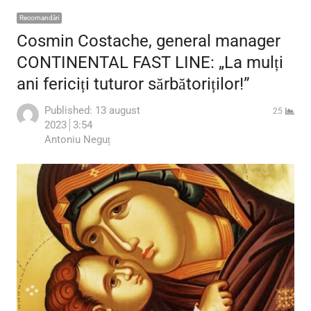
Recomandări
Cosmin Costache, general manager
CONTINENTAL FAST LINE: „La mulți
ani fericiți tuturor sărbătoriților!”
Published:
13 august
25
2023
3:54
Author
Antoniu Neguț