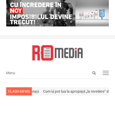
Open
Menu
Menu
search
panel
s-a stins din viață
FLASH NEWS
Cum își pot lua la apropiații „la revedere” de la…
NE