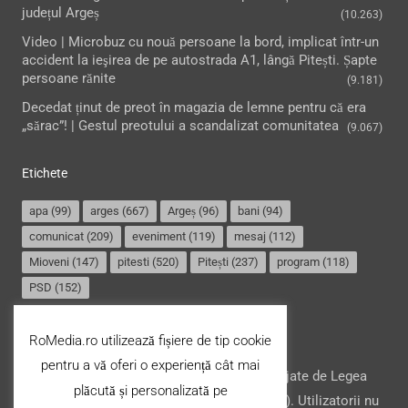
județul Argeș
(10.263)
Video | Microbuz cu nouă persoane la bord, implicat într-un
accident la ieşirea de pe autostrada A1, lângă Pitești. Șapte
persoane rănite
(9.181)
Decedat ținut de preot în magazia de lemne pentru că era
„sărac”! | Gestul preotului a scandalizat comunitatea
(9.067)
Etichete
apa
(99)
arges
(667)
Argeș
(96)
bani
(94)
comunicat
(209)
eveniment
(119)
mesaj
(112)
Mioveni
(147)
pitesti
(520)
Pitești
(237)
program
(118)
PSD
(152)
Termeni și condiții
RoMedia.ro utilizează fișiere de tip cookie
pentru a vă oferi o experiență cât mai
Website-ul şi conţinutul acestuia, sunt protejate de Legea
plăcută și personalizată pe
drepturilor de autor din România (nr. 8/1996). Utilizatorii nu