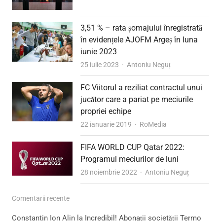
3,51 % – rata șomajului înregistrată
în evidențele AJOFM Argeș în luna
iunie 2023
Author
25 iulie 2023
Antoniu Neguț
FC Viitorul a reziliat contractul unui
jucător care a pariat pe meciurile
propriei echipe
Author
22 ianuarie 2019
RoMedia
FIFA WORLD CUP Qatar 2022:
Programul meciurilor de luni
Author
28 noiembrie 2022
Antoniu Neguț
Comentarii recente
Constantin Ion Alin
la
Incredibil! Abonații societății Termo