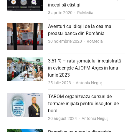
începi să câștigi!
Author
3 aprilie 2020
RoMedia
Aventuri cu idioții de la cea mai
proastă bancă din România
Author
30 noiembrie 2020
RoMedia
3,51 % – rata șomajului înregistrată
în evidențele AJOFM Argeș în luna
iunie 2023
Author
25 iulie 2023
Antoniu Neguț
TAROM organizează cursuri de
formare inițială pentru însoţitori de
bord
Author
20 august 2024
Antoniu Neguț