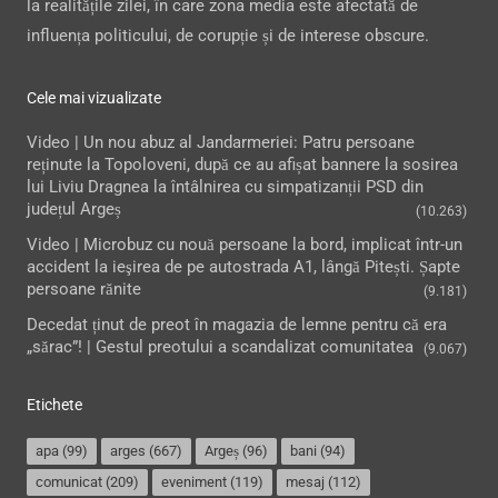
la realitățile zilei, în care zona media este afectată de
influența politicului, de corupție și de interese obscure.
Cele mai vizualizate
Video | Un nou abuz al Jandarmeriei: Patru persoane
reținute la Topoloveni, după ce au afișat bannere la sosirea
lui Liviu Dragnea la întâlnirea cu simpatizanții PSD din
județul Argeș
(10.263)
Video | Microbuz cu nouă persoane la bord, implicat într-un
accident la ieşirea de pe autostrada A1, lângă Pitești. Șapte
persoane rănite
(9.181)
Decedat ținut de preot în magazia de lemne pentru că era
„sărac”! | Gestul preotului a scandalizat comunitatea
(9.067)
Etichete
apa
(99)
arges
(667)
Argeș
(96)
bani
(94)
comunicat
(209)
eveniment
(119)
mesaj
(112)