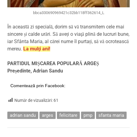
bbca330690969421c32bb118ff362614_L
În această zi specială, dorim să vă transmitem cele mai
sincere și calde urări. Să aveți o viaţă plină de lucruri bune,
iar Sfânta Maria, al cărei nume îl purtați, să vă ocrotească
mereu.
La mulţi ani!
PARTIDUL MIȘCAREA POPULARĂ ARGEȘ
Președinte, Adrian Sandu
Comentează prin Facebook:
Număr de vizualizări:
61
adrian sandu
arges
felicitare
pmp
sfanta maria