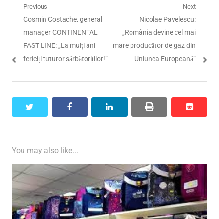
Navigare
Previous
Next
Previous
Next
Cosmin Costache, general
Nicolae Pavelescu:
în
post:
post:
manager CONTINENTAL
„România devine cel mai
articole
FAST LINE: „La mulți ani
mare producător de gaz din
fericiți tuturor sărbătoriților!”
Uniunea Europeană”
twitter
facebook
linkedin
print
reddit
reddit
You may also like...