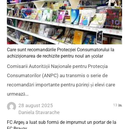
Care sunt recomandările Protecției Consumatorului la
achiziționarea de rechizite pentru noul an școlar
Comisarii Autorității Naționale pentru Protecția
Consumatorilor (ANPC) au transmis o serie de
recomandări importante pentru părinți și elevi care
urmează…
28 august 2025
13
Author
Daniela Stavarache
FC Argeş a luat sub formă de imprumut un portar de la
FC Braşov