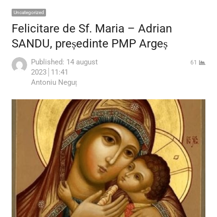
Uncategorized
Felicitare de Sf. Maria – Adrian
SANDU, președinte PMP Argeș
Published:
14 august
61
2023
11:41
Author
Antoniu Neguț