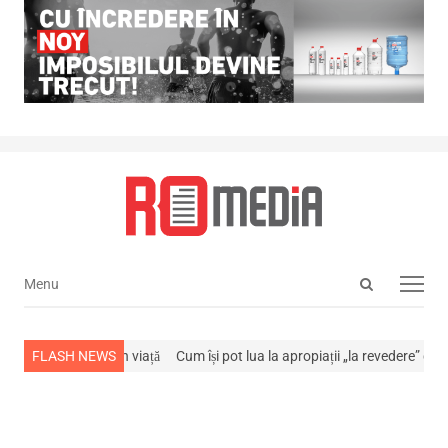
Open
Menu
Menu
search
panel
 s-a stins din viață
FLASH NEWS
Cum își pot lua la apropiații „la revedere” de la…