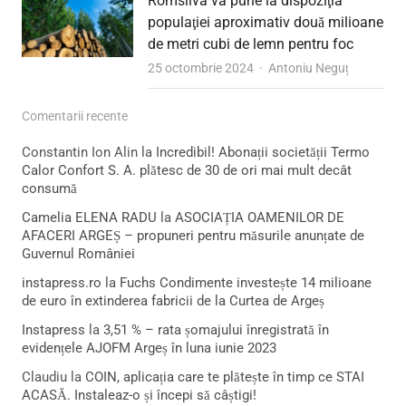
Romsilva va pune la dispoziţia
populaţiei aproximativ două milioane
de metri cubi de lemn pentru foc
Author
25 octombrie 2024
Antoniu Neguț
Comentarii recente
Constantin Ion Alin
la
Incredibil! Abonații societății Termo
Calor Confort S. A. plătesc de 30 de ori mai mult decât
consumă
Camelia ELENA RADU
la
ASOCIAȚIA OAMENILOR DE
AFACERI ARGEȘ – propuneri pentru măsurile anunțate de
Guvernul României
instapress.ro
la
Fuchs Condimente investește 14 milioane
de euro în extinderea fabricii de la Curtea de Argeș
Instapress
la
3,51 % – rata șomajului înregistrată în
evidențele AJOFM Argeș în luna iunie 2023
Claudiu
la
COIN, aplicația care te plătește în timp ce STAI
ACASĂ. Instaleaz-o și începi să câștigi!