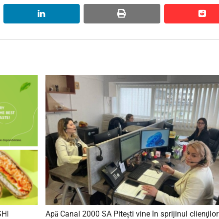
linkedin
print
red
red
SHI
Apă Canal 2000 SA Pitești vine în sprijinul clienţilor