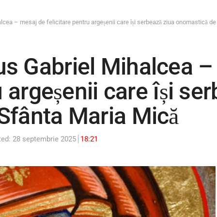
cea – mesaj de felicitare pentru argeșenii care își serbează ziua onomastică d
s Gabriel Mihalcea –
u argeșenii care își se
Sfânta Maria Mică
ed: 28 septembrie 2025
18:21