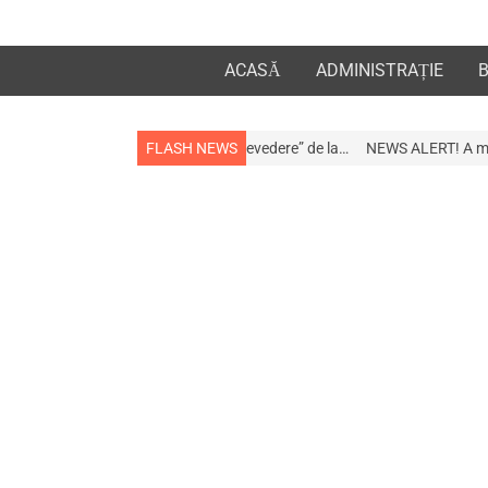
ACASĂ
ADMINISTRAȚIE
la apropiații „la revedere” de la…
FLASH NEWS
NEWS ALERT! A murit afaceristul Gogu 