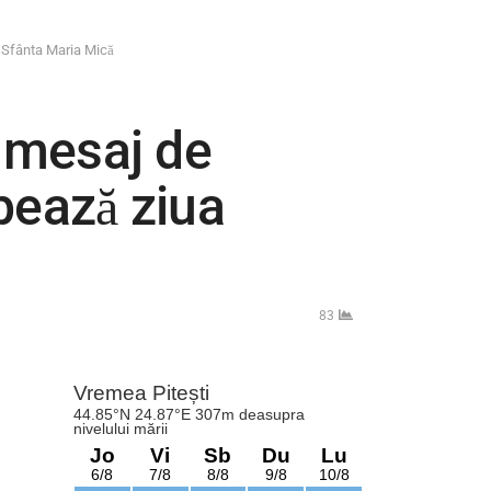
e Sfânta Maria Mică
 mesaj de
rbează ziua
83