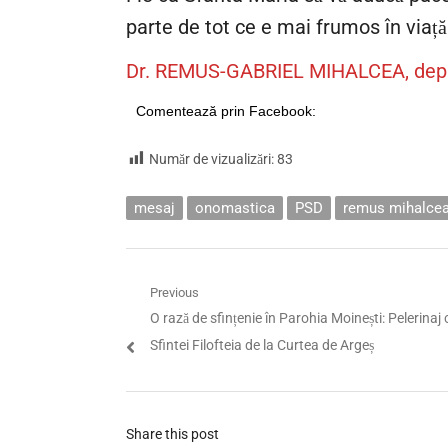
parte de tot ce e mai frumos în viață
Dr. REMUS-GABRIEL MIHALCEA, dep
Comentează prin Facebook:
Număr de vizualizări:
83
mesaj
onomastica
PSD
remus mihalce
Navigare
Previous
Previous
O rază de sfințenie în Parohia Moinești: Pelerinaj
în
post:
Sfintei Filofteia de la Curtea de Argeș
articole
Share this post