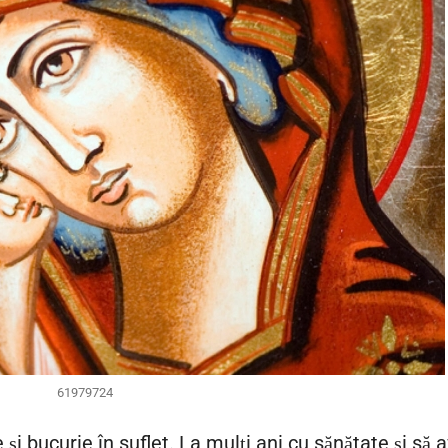
61979724
i bucurie în suflet. La mulți ani cu sănătate și să a