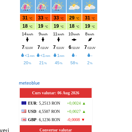
meteoblue
Curs valutar: 06 Aug 2026
EUR
: 5,2513 RON
+0,0024 ▲
USD
: 4,5507 RON
+0,0027 ▲
GBP
: 6,1236 RON
-0,0008 ▼
veți
Convertor valutar