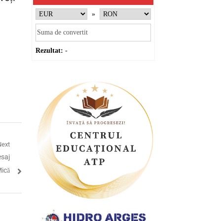
»
Rezultat:
-
Next
saj
Mică