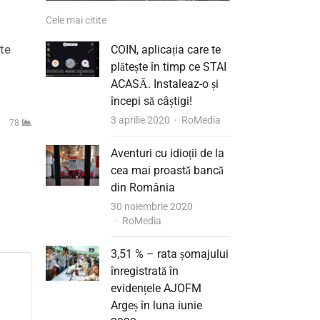
Cele mai citite
ate
COIN, aplicația care te
plătește în timp ce STAI
ACASĂ. Instaleaz-o și
începi să câștigi!
Author
3 aprilie 2020
RoMedia
78
Aventuri cu idioții de la
cea mai proastă bancă
din România
30 noiembrie 2020
Author
RoMedia
3,51 % – rata șomajului
înregistrată în
evidențele AJOFM
Argeș în luna iunie