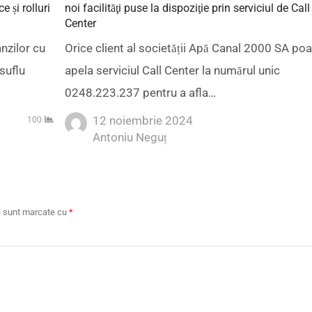
 și rolluri
noi facilităţi puse la dispoziţie prin serviciul de Call
Center
nzilor cu
Orice client al societății Apă Canal 2000 SA po
suflu
apela serviciul Call Center la numărul unic
0248.223.237 pentru a afla…
12 noiembrie 2024
100
Author
Antoniu Neguț
ii sunt marcate cu
*