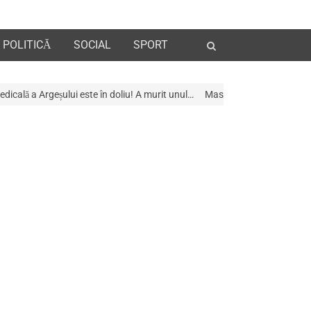
Open
POLITICĂ
SOCIAL
SPORT
search
panel
e în doliu! A murit unul…
Mascații au descins la Galeria de Artã din Piteș