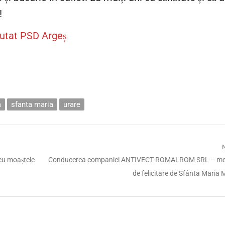
!
utat PSD Argeș
a
sfanta maria
urare
Next
 cu moaștele
Conducerea companiei ANTIVECT ROMALROM SRL – me
post:
de felicitare de Sfânta Maria 