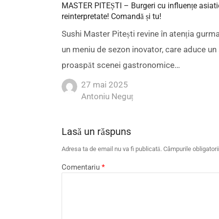
MASTER PITEȘTI – Burgeri cu influențe asiatice
reinterpretate! Comandă și tu!
Sushi Master Pitești revine în atenția gurma
un meniu de sezon inovator, care aduce un 
proaspăt scenei gastronomice…
27 mai 2025
Author
Antoniu Neguț
Lasă un răspuns
Adresa ta de email nu va fi publicată.
Câmpurile obligator
Comentariu
*