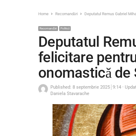
Home
Recomandări
Deputatul Remus Gabriel Mihal
Recomandări
Politică
Deputatul Remu
felicitare pentr
onomastică de 
Published:
8 septembrie 2025
9:14
Updat
Author
Daniela Stavarache