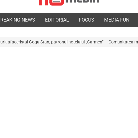
BREAKING NEWS
EDITORIAL
FOCUS
MEDIA FUN
Stan, patronul hotelului „Carmen”
Comunitatea medicală a Argeșului est