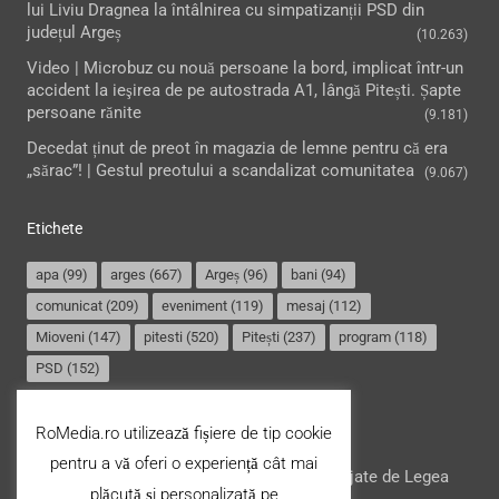
lui Liviu Dragnea la întâlnirea cu simpatizanții PSD din
județul Argeș
(10.263)
Video | Microbuz cu nouă persoane la bord, implicat într-un
accident la ieşirea de pe autostrada A1, lângă Pitești. Șapte
persoane rănite
(9.181)
Decedat ținut de preot în magazia de lemne pentru că era
„sărac”! | Gestul preotului a scandalizat comunitatea
(9.067)
Etichete
apa
(99)
arges
(667)
Argeș
(96)
bani
(94)
comunicat
(209)
eveniment
(119)
mesaj
(112)
Mioveni
(147)
pitesti
(520)
Pitești
(237)
program
(118)
PSD
(152)
Termeni și condiții
RoMedia.ro utilizează fișiere de tip cookie
pentru a vă oferi o experiență cât mai
Website-ul şi conţinutul acestuia, sunt protejate de Legea
plăcută și personalizată pe