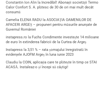
Constantin Ion Alin
la
Incredibil! Abonații societății Termo
Calor Confort S. A. plătesc de 30 de ori mai mult decât
consumă
Camelia ELENA RADU
la
ASOCIAȚIA OAMENILOR DE
AFACERI ARGEȘ – propuneri pentru măsurile anunțate de
Guvernul României
instapress.ro
la
Fuchs Condimente investește 14 milioane
de euro în extinderea fabricii de la Curtea de Argeș
Instapress
la
3,51 % – rata șomajului înregistrată în
evidențele AJOFM Argeș în luna iunie 2023
Claudiu
la
COIN, aplicația care te plătește în timp ce STAI
ACASĂ. Instaleaz-o și începi să câștigi!