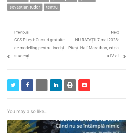
sevastian tudor
teatru
Navigare
Previous
Next
Previous
Next
CCS Pitești: Cursuri gratuite
NU RATAȚI! 7 mai 2023:
în
post:
post:
de modelling pentru tineri și
Pitești Half Marathon, ediția
articole
studenți
a IV-a!
twitter
facebook
whatsapp
linkedin
print
reddit
reddit
You may also like...