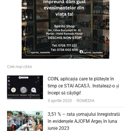
Cele mai citite
COIN, aplicația care te plătește în
timp ce STAI ACASĂ. Instaleaz-o și
începi să câștigi!
Author
3 aprilie 2020
ROMEDIA
3,51 % – rata șomajului înregistrată
în evidențele AJOFM Argeș în luna
iunie 2023