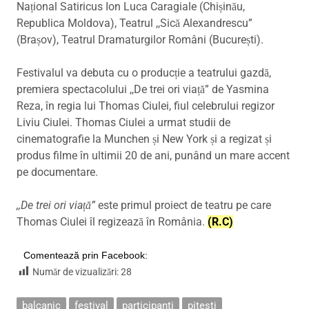
Național Satiricus Ion Luca Caragiale (Chișinău,
Republica Moldova), Teatrul ,,Sică Alexandrescu”
(Brașov), Teatrul Dramaturgilor Români (București).
Festivalul va debuta cu o producție a teatrului gazdă,
premiera spectacolului ,,De trei ori viață” de Yasmina
Reza, în regia lui Thomas Ciulei, fiul celebrului regizor
Liviu Ciulei. Thomas Ciulei a urmat studii de
cinematografie la Munchen și New York și a regizat și
produs filme în ultimii 20 de ani, punând un mare accent
pe documentare.
,,De trei ori viață”
este primul proiect de teatru pe care
Thomas Ciulei îl regizează în România.
(R.C)
Comentează prin Facebook:
Număr de vizualizări:
28
balcanic
festival
participanti
pitesti