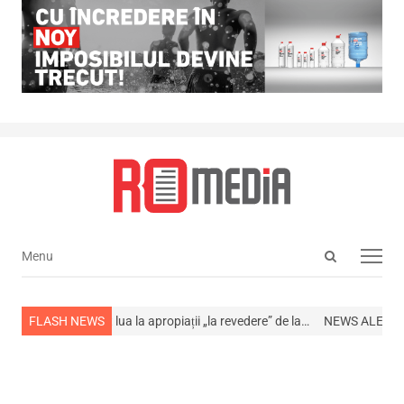
Open
Menu
Menu
search
panel
Cum își pot lua la apropiații „la revedere” de la…
FLASH NEWS
NEWS ALERT! A murit 