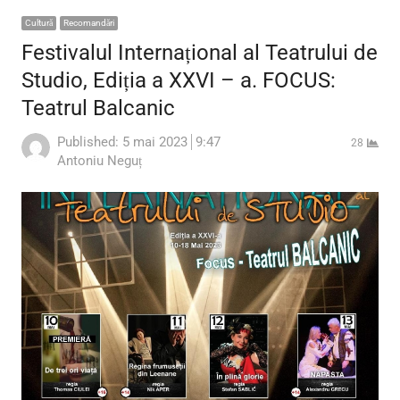
Cultură
Recomandări
Festivalul Internațional al Teatrului de
Studio, Ediția a XXVI – a. FOCUS:
Teatrul Balcanic
Published:
5 mai 2023
9:47
28
Author
Antoniu Neguț