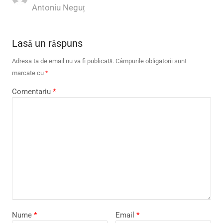
Author
Antoniu Neguț
Lasă un răspuns
Adresa ta de email nu va fi publicată.
Câmpurile obligatorii sunt
marcate cu
*
Comentariu
*
Nume
*
Email
*