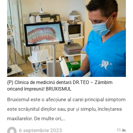
(P) Clinica de medicină dentară DR.TEO – Zâmbim
oricand împreună! BRUXISMUL
Bruxismul este o afecțiune al carei principal simptom
este scrâșnitul dinților sau, pur și simplu, încleștarea
maxilarelor. De multe ori,…
6 septembrie 2023
55