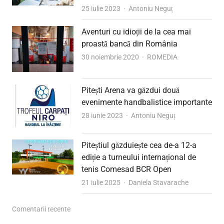
Author
25 iulie 2023
Antoniu Neguț
Aventuri cu idioții de la cea mai
proastă bancă din România
Author
30 noiembrie 2020
ROMEDIA
Pitești Arena va găzdui două
evenimente handbalistice importante
Author
28 iunie 2023
Antoniu Neguț
Piteștiul găzduiește cea de-a 12-a
ediție a turneului internațional de
tenis Comesad BCR Open
Author
21 iulie 2025
Daniela Stavarache
Comentarii recente