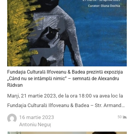
Fundaţia Culturală Ilfoveanu & Badea prezintă expoziţia
„Când nu se intâmplă nimic” – semnată de Alexandru
Rădvan
Marţi, 21 martie 2023, de la ora 18:00 va avea loc la
Fundaţia Culturală Ilfoveanu & Badea – Str. Armand…
16 martie 2023
50
Author
Antoniu Neguț