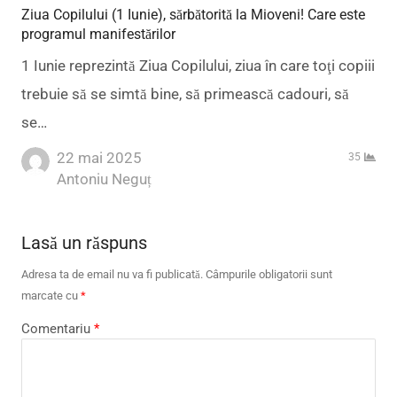
Ziua Copilului (1 Iunie), sărbătorită la Mioveni! Care este
programul manifestărilor
1 Iunie reprezintă Ziua Copilului, ziua în care toţi copiii
trebuie să se simtă bine, să primească cadouri, să
se…
22 mai 2025
35
Author
Antoniu Neguț
Lasă un răspuns
Adresa ta de email nu va fi publicată.
Câmpurile obligatorii sunt
marcate cu
*
Comentariu
*