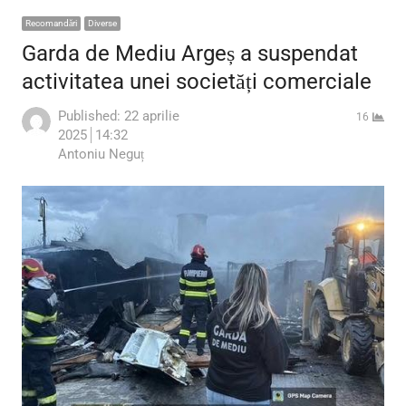
Recomandări
Diverse
Garda de Mediu Argeș a suspendat
activitatea unei societăți comerciale
Published:
22 aprilie
16
2025
14:32
Author
Antoniu Neguț