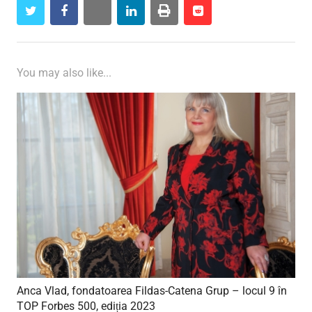
twitter
facebook
whatsapp
linkedin
print
reddit
reddit
You may also like...
Anca Vlad, fondatoarea Fildas-Catena Grup – locul 9 în
TOP Forbes 500, ediția 2023