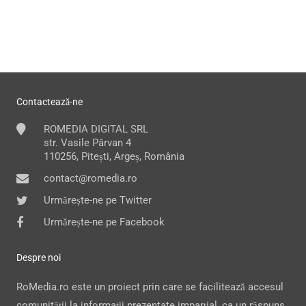
Contactează-ne
ROMEDIA DIGITAL SRL
str. Vasile Pârvan 4
110256, Pitești, Argeș, România
contact@romedia.ro
Urmărește-ne pe Twitter
Urmărește-ne pe Facebook
Despre noi
RoMedia.ro este un proiect prin care se facilitează accesul
comunității la informații prezentate imparțial, ca un răspuns