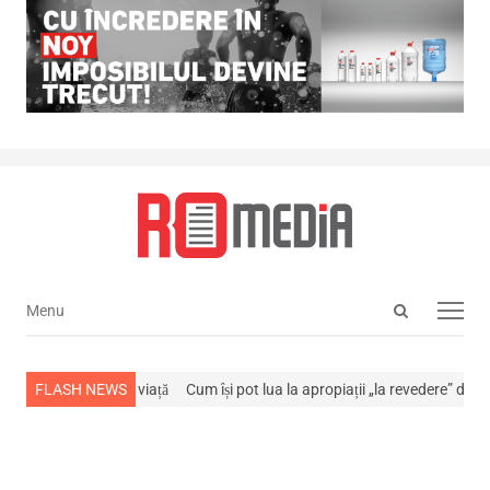
Open
Menu
Menu
search
panel
s-a stins din viață
FLASH NEWS
Cum își pot lua la apropiații „la revedere” de la…
NE