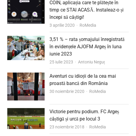
COIN, aplicația care te plătește în
timp ce STAI ACASĂ. Instaleaz-o și
începi să câștigi!
Author
3 aprilie 2020
RoMedia
3,51 % – rata șomajului înregistrată
în evidențele AJOFM Argeș în luna
iunie 2023
Author
25 iulie 2023
Antoniu Neguț
Aventuri cu idioții de la cea mai
proastă bancă din România
Author
30 noiembrie 2020
RoMedia
Victorie pentru podium. FC Argeș
câștigă și urcă pe locul 3
Author
23 noiembrie 2018
RoMedia