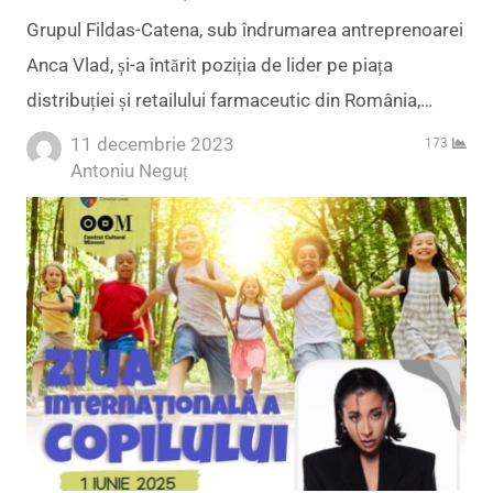
Grupul Fildas-Catena, sub îndrumarea antreprenoarei
Anca Vlad, și-a întărit poziția de lider pe piața
distribuției și retailului farmaceutic din România,…
11 decembrie 2023
173
Author
Antoniu Neguț