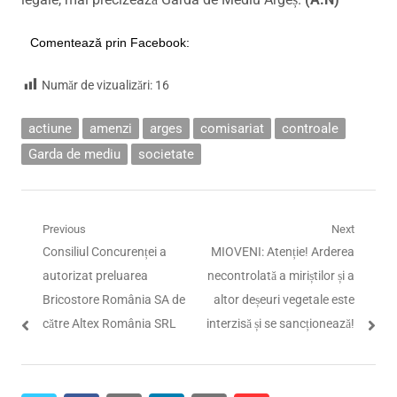
Comentează prin Facebook:
Număr de vizualizări:
16
actiune
amenzi
arges
comisariat
controale
Garda de mediu
societate
Navigare
Previous
Next
Previous
Next
Consiliul Concurenței a
MIOVENI: Atenție! Arderea
în
post:
post:
autorizat preluarea
necontrolată a miriștilor și a
articole
Bricostore România SA de
altor deșeuri vegetale este
către Altex România SRL
interzisă și se sancționează!