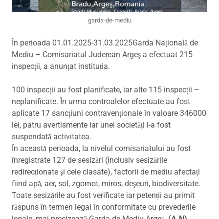
garda-de-mediu
În perioada 01.01.2025-31.03.2025Garda Națională de
Mediu – Comisariatul Județean Argeş a efectuat 215
inspecții, a anunțat instituția.
100 inspecții au fost planificate, iar alte 115 inspecții –
neplanificate. În urma controalelor efectuate au fost
aplicate 17 sancțiuni contravenționale în valoare 346000
lei, patru avertismente iar unei societăți i-a fost
suspendată activitatea.
În această perioada, la nivelul comisariatului au fost
înregistrate 127 de sesizări (inclusiv sesizările
redirecționate şi cele clasate), factorii de mediu afectați
fiind apă, aer, sol, zgomot, miros, deşeuri, biodiversitate.
Toate sesizările au fost verificate iar petenții au primit
răspuns în termen legal în conformitate cu prevederile
legale, mai precizează Garda de Mediu Argeș.
(A.N)