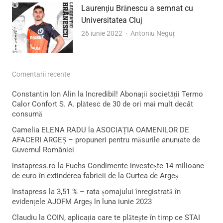
Laurenţiu Brănescu a semnat cu
Universitatea Cluj
Author
26 iunie 2022
Antoniu Neguț
Comentarii recente
Constantin Ion Alin
la
Incredibil! Abonații societății Termo
Calor Confort S. A. plătesc de 30 de ori mai mult decât
consumă
Camelia ELENA RADU
la
ASOCIAȚIA OAMENILOR DE
AFACERI ARGEȘ – propuneri pentru măsurile anunțate de
Guvernul României
instapress.ro
la
Fuchs Condimente investește 14 milioane
de euro în extinderea fabricii de la Curtea de Argeș
Instapress
la
3,51 % – rata șomajului înregistrată în
evidențele AJOFM Argeș în luna iunie 2023
Claudiu
la
COIN, aplicația care te plătește în timp ce STAI