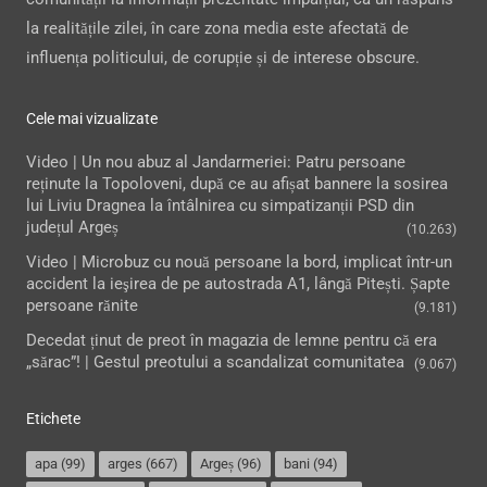
la realitățile zilei, în care zona media este afectată de
influența politicului, de corupție și de interese obscure.
Cele mai vizualizate
Video | Un nou abuz al Jandarmeriei: Patru persoane
reținute la Topoloveni, după ce au afișat bannere la sosirea
lui Liviu Dragnea la întâlnirea cu simpatizanții PSD din
județul Argeș
(10.263)
Video | Microbuz cu nouă persoane la bord, implicat într-un
accident la ieşirea de pe autostrada A1, lângă Pitești. Șapte
persoane rănite
(9.181)
Decedat ținut de preot în magazia de lemne pentru că era
„sărac”! | Gestul preotului a scandalizat comunitatea
(9.067)
Etichete
apa
(99)
arges
(667)
Argeș
(96)
bani
(94)