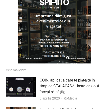
Cele mai citite
COIN, aplicația care te plătește în
timp ce STAI ACASĂ. Instaleaz-o și
începi să câștigi!
Author
3 aprilie 2020
RoMedia