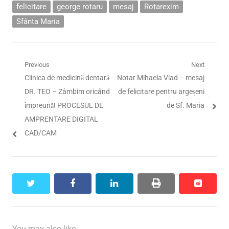
felicitare
george rotaru
mesaj
Rotarexim
Sfânta Maria
Navigare
Previous
Next
Previous
Next
Clinica de medicină dentară
Notar Mihaela Vlad – mesaj
în
post:
post:
DR. TEO – Zâmbim oricând
de felicitare pentru argeșeni
articole
împreună! PROCESUL DE
de Sf. Maria
AMPRENTARE DIGITAL
CAD/CAM
twitter
facebook
linkedin
print
reddit
reddit
You may also like...