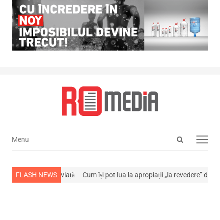
Open
Menu
Menu
search
panel
-a stins din viață
FLASH NEWS
Cum își pot lua la apropiații „la revedere” de la…
NEW