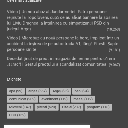
Cele mai vizualizate
Video | Un nou abuz al Jandarmeriei: Patru persoane
reținute la Topoloveni, după ce au afișat bannere la sosirea
lui Liviu Dragnea la întâlnirea cu simpatizanții PSD din
județul Argeș
(10.263)
Video | Microbuz cu nouă persoane la bord, implicat într-un
accident la ieşirea de pe autostrada A1, lângă Pitești. Șapte
persoane rănite
(9.181)
Decedat ținut de preot în magazia de lemne pentru că era
„sărac”! | Gestul preotului a scandalizat comunitatea
(9.067)
Etichete
apa
(99)
arges
(667)
Argeș
(96)
bani
(94)
comunicat
(209)
eveniment
(119)
mesaj
(112)
Mioveni
(147)
pitesti
(520)
Pitești
(237)
program
(118)
PSD
(152)