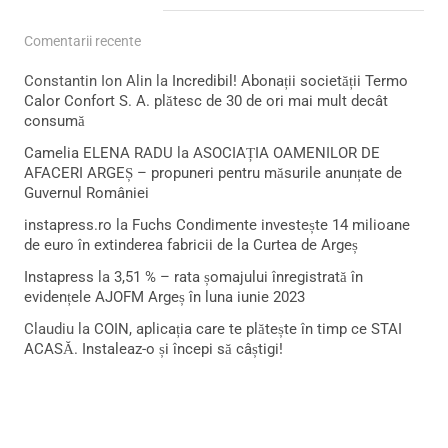
Comentarii recente
Constantin Ion Alin
la
Incredibil! Abonații societății Termo
Calor Confort S. A. plătesc de 30 de ori mai mult decât
consumă
Camelia ELENA RADU
la
ASOCIAȚIA OAMENILOR DE
AFACERI ARGEȘ – propuneri pentru măsurile anunțate de
Guvernul României
instapress.ro
la
Fuchs Condimente investește 14 milioane
de euro în extinderea fabricii de la Curtea de Argeș
Instapress
la
3,51 % – rata șomajului înregistrată în
evidențele AJOFM Argeș în luna iunie 2023
Claudiu
la
COIN, aplicația care te plătește în timp ce STAI
ACASĂ. Instaleaz-o și începi să câștigi!