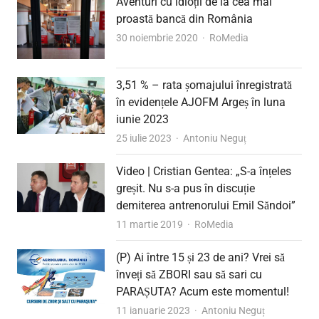
Aventuri cu idioții de la cea mai
proastă bancă din România
Author
30 noiembrie 2020
RoMedia
3,51 % – rata șomajului înregistrată
în evidențele AJOFM Argeș în luna
iunie 2023
Author
25 iulie 2023
Antoniu Neguț
Video | Cristian Gentea: „S-a înțeles
greșit. Nu s-a pus în discuție
demiterea antrenorului Emil Săndoi”
Author
11 martie 2019
RoMedia
(P) Ai între 15 și 23 de ani? Vrei să
înveți să ZBORI sau să sari cu
PARAȘUTA? Acum este momentul!
Author
11 ianuarie 2023
Antoniu Neguț