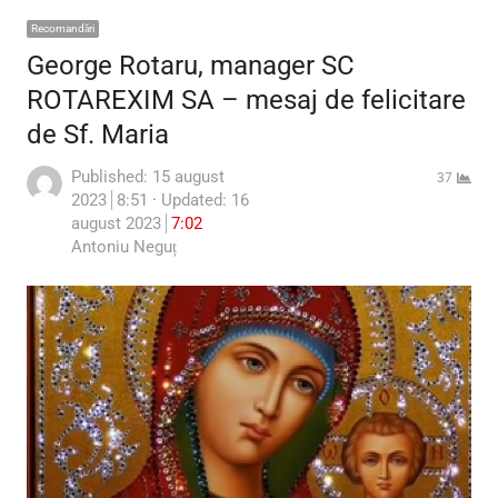
Recomandări
George Rotaru, manager SC
ROTAREXIM SA – mesaj de felicitare
de Sf. Maria
Published:
15 august
37
2023
8:51
Updated: 16
august 2023
7:02
Author
Antoniu Neguț