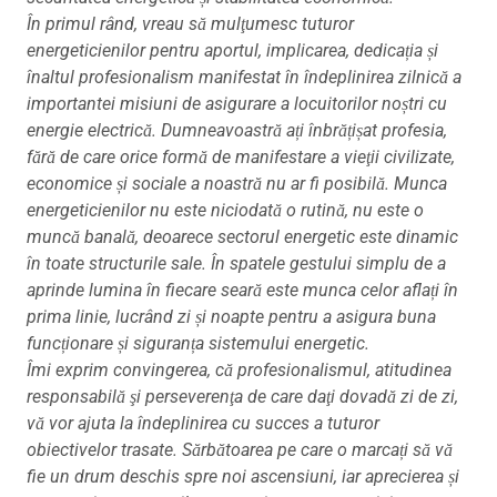
În primul rând, vreau să mulţumesc tuturor
energeticienilor pentru aportul, implicarea, dedicația și
înaltul profesionalism manifestat în îndeplinirea zilnică a
importantei misiuni de asigurare a locuitorilor noștri cu
energie electrică. Dumneavoastră ați înbrățișat profesia,
fără de care orice formă de manifestare a vieţii civilizate,
economice și sociale a noastră nu ar fi posibilă. Munca
energeticienilor nu este niciodată o rutină, nu este o
muncă banală, deoarece sectorul energetic este dinamic
în toate structurile sale. În spatele gestului simplu de a
aprinde lumina în fiecare seară este munca celor aflați în
prima linie, lucrând zi și noapte pentru a asigura buna
funcționare și siguranța sistemului energetic.
Îmi exprim convingerea, că profesionalismul, atitudinea
responsabilă şi perseverenţa de care daţi dovadă zi de zi,
vă vor ajuta la îndeplinirea cu succes a tuturor
obiectivelor trasate. Sărbătoarea pe care o marcați să vă
fie un drum deschis spre noi ascensiuni, iar aprecierea și