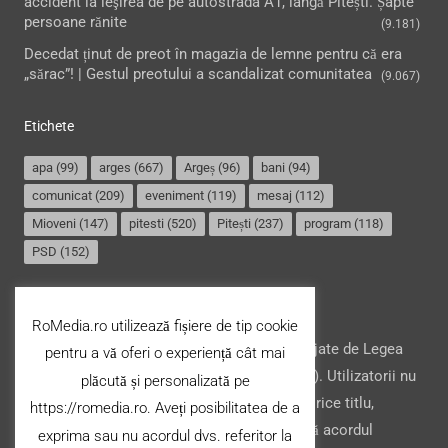
accident la ieşirea de pe autostrada A1, lângă Pitești. Șapte
persoane rănite
(9.181)
Decedat ținut de preot în magazia de lemne pentru că era
„sărac”! | Gestul preotului a scandalizat comunitatea
(9.067)
Etichete
apa
(99)
arges
(667)
Argeș
(96)
bani
(94)
comunicat
(209)
eveniment
(119)
mesaj
(112)
Mioveni
(147)
pitesti
(520)
Pitești
(237)
program
(118)
PSD
(152)
Termeni și condiții
RoMedia.ro utilizează fișiere de tip cookie
Website-ul şi conţinutul acestuia, sunt protejate de Legea
pentru a vă oferi o experiență cât mai
drepturilor de autor din România (nr. 8/1996). Utilizatorii nu
plăcută și personalizată pe
pot copia, stoca, modifica ori transfera cu orice titlu,
https://romedia.ro. Aveți posibilitatea de a
conţinutul acestuia (parțial sau integral), fără acordul
exprima sau nu acordul dvs. referitor la