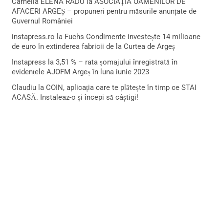
Camelia ELENA RADU
la
ASOCIAȚIA OAMENILOR DE
AFACERI ARGEȘ – propuneri pentru măsurile anunțate de
Guvernul României
instapress.ro
la
Fuchs Condimente investește 14 milioane
de euro în extinderea fabricii de la Curtea de Argeș
Instapress
la
3,51 % – rata șomajului înregistrată în
evidențele AJOFM Argeș în luna iunie 2023
Claudiu
la
COIN, aplicația care te plătește în timp ce STAI
ACASĂ. Instaleaz-o și începi să câștigi!