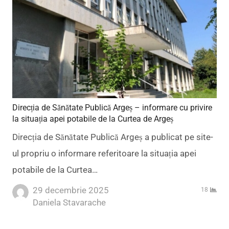
Direcția de Sănătate Publică Argeș – informare cu privire
la situația apei potabile de la Curtea de Argeș
Direcția de Sănătate Publică Argeș a publicat pe site-
ul propriu o informare referitoare la situația apei
potabile de la Curtea…
29 decembrie 2025
18
Author
Daniela Stavarache