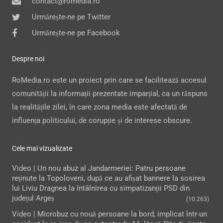
contact@romedia.ro
Urmărește-ne pe Twitter
Urmărește-ne pe Facebook
Despre noi
RoMedia.ro este un proiect prin care se facilitează accesul
comunității la informații prezentate imparțial, ca un răspuns
la realitățile zilei, în care zona media este afectată de
influența politicului, de corupție și de interese obscure.
Cele mai vizualizate
Video | Un nou abuz al Jandarmeriei: Patru persoane
reținute la Topoloveni, după ce au afișat bannere la sosirea
lui Liviu Dragnea la întâlnirea cu simpatizanții PSD din
județul Argeș
(10.263)
Video | Microbuz cu nouă persoane la bord, implicat într-un