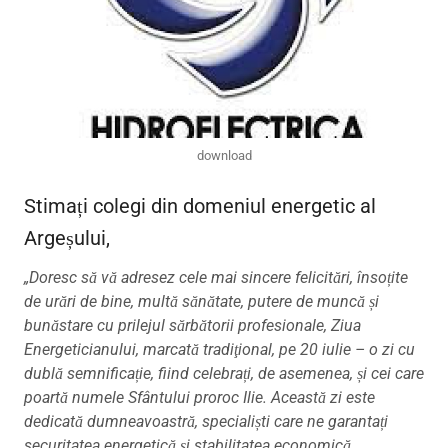
download
Stimați colegi din domeniul energetic al
Argeșului,
„Doresc să vă adresez cele mai sincere felicitări, însoțite
de urări de bine, multă sănătate, putere de muncă și
bunăstare cu prilejul sărbătorii profesionale, Ziua
Energeticianului, marcată tradiţional, pe 20 iulie – o zi cu
dublă semnificație, fiind celebrați, de asemenea, și cei care
poartă numele Sfântului proroc Ilie. Această zi este
dedicată dumneavoastră, specialiști care ne garantați
securitatea energetică și stabilitatea economică.