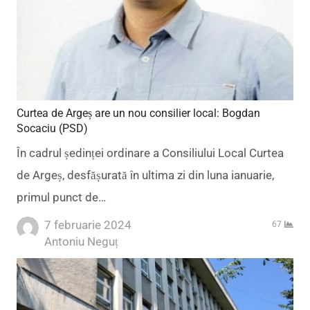
Curtea de Argeș are un nou consilier local: Bogdan
Socaciu (PSD)
În cadrul ședinței ordinare a Consiliului Local Curtea
de Argeș, desfășurată în ultima zi din luna ianuarie,
primul punct de…
7 februarie 2024
67
Author
Antoniu Neguț