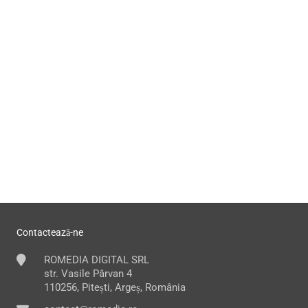
Contactează-ne
ROMEDIA DIGITAL SRL
str. Vasile Pârvan 4
110256, Pitești, Argeș, România