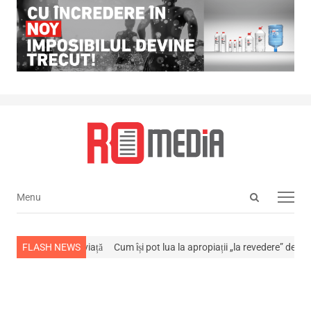
Open
Menu
Menu
search
panel
a stins din viață
FLASH NEWS
Cum își pot lua la apropiații „la revedere” de la…
NEWS