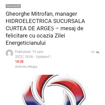
Recomandări
Gheorghe Mitrofan, manager
HIDROELECTRICA SUCURSALA
CURTEA DE ARGEȘ – mesaj de
felicitare cu ocazia Zilei
Energeticianului
Published:
19 iulie
181
2023
18:06
Updated:
18:08
Author
Antoniu Neguț