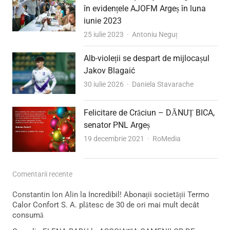
în evidențele AJOFM Argeș în luna
iunie 2023
Author
25 iulie 2023
Antoniu Neguț
Alb-violeții se despart de mijlocașul
Jakov Blagaić
Author
30 iulie 2026
Daniela Stavarache
Felicitare de Crăciun – DĂNUȚ BICA,
senator PNL Argeș
Author
19 decembrie 2021
RoMedia
Comentarii recente
Constantin Ion Alin
la
Incredibil! Abonații societății Termo
Calor Confort S. A. plătesc de 30 de ori mai mult decât
consumă