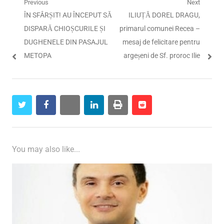
Navigare
Previous
Next
Previous
Next
ÎN SFÂRȘIT! AU ÎNCEPUT SĂ
ILIUȚĂ DOREL DRAGU,
în
post:
post:
DISPARĂ CHIOȘCURILE ȘI
primarul comunei Recea –
articole
DUGHENELE DIN PASAJUL
mesaj de felicitare pentru
METOPA
argeșeni de Sf. proroc Ilie
twitter
facebook
whatsapp
linkedin
print
reddit
reddit
You may also like...