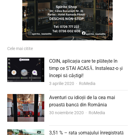
Cele mai citite
COIN, aplicația care te plătește în
timp ce STAI ACASĂ. Instaleaz-o și
începi să câștigi!
Author
3 aprilie 2020
RoMedia
Aventuri cu idioții de la cea mai
proastă bancă din România
Author
30 noiembrie 2020
RoMedia
3,51 % – rata șomajului înregistrată