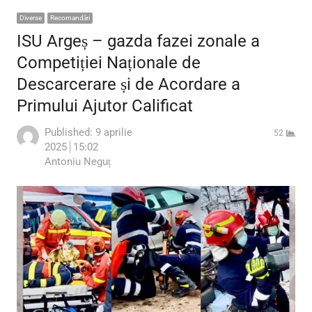
Diverse
Recomandări
ISU Argeș – gazda fazei zonale a
Competiției Naționale de
Descarcerare și de Acordare a
Primului Ajutor Calificat
Published:
9 aprilie
52
2025
15:02
Author
Antoniu Neguț