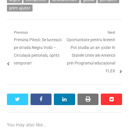
prim ajutor
Navigare
Previous
Next
Previous
Next
Primăria Pitești: Se lucrează
Oportunitate pentru liceeni!
în
post:
post:
pe strada Negru Vodă –
Pot studia un an școlar în
articole
Circulația pietonală, oprită
Statele Unite ale Americii
temporar!
prin Programul educațional
FLEX
twitter
facebook
linkedin
print
reddit
reddit
You may also like...