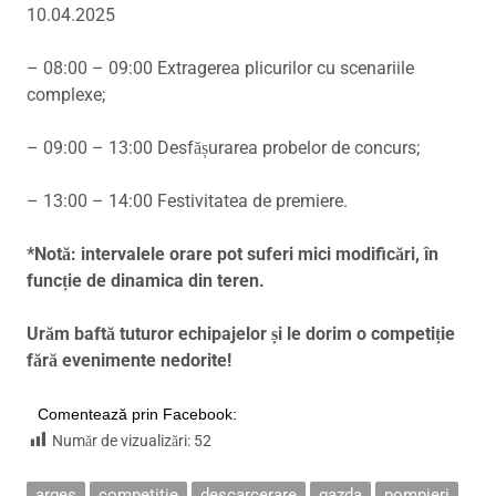
10.04.2025
– 08:00 – 09:00 Extragerea plicurilor cu scenariile
complexe;
– 09:00 – 13:00 Desfășurarea probelor de concurs;
– 13:00 – 14:00 Festivitatea de premiere.
*Notă: intervalele orare pot suferi mici modificări, în
funcție de dinamica din teren.
Urăm baftă tuturor echipajelor și le dorim o competiție
fără evenimente nedorite!
Comentează prin Facebook:
Număr de vizualizări:
52
arges
competitie
descarcerare
gazda
pompieri