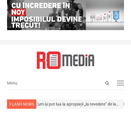
Open
Menu
Menu
search
panel
 din viață
FLASH NEWS
Cum își pot lua la apropiații „la revedere” de la…
NEWS ALERT