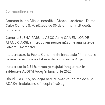
Comentarii recente
Constantin Ion Alin
la
Incredibil! Abonații societății Termo
Calor Confort S. A. plătesc de 30 de ori mai mult decât
consumă
Camelia ELENA RADU
la
ASOCIAȚIA OAMENILOR DE
AFACERI ARGEȘ – propuneri pentru măsurile anunțate de
Guvernul României
instapress.ro
la
Fuchs Condimente investește 14 milioane
de euro în extinderea fabricii de la Curtea de Argeș
Instapress
la
3,51 % – rata șomajului înregistrată în
evidențele AJOFM Argeș în luna iunie 2023
Claudiu
la
COIN, aplicația care te plătește în timp ce STAI
ACASĂ. Instaleaz-o și începi să câștigi!