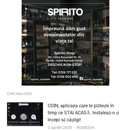
Cele mai citite
COIN, aplicația care te plătește în
timp ce STAI ACASĂ. Instaleaz-o și
începi să câștigi!
Author
3 aprilie 2020
ROMEDIA