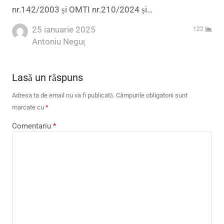
nr.142/2003 și OMTI nr.210/2024 și…
25 ianuarie 2025
122
Author
Antoniu Neguț
Lasă un răspuns
Adresa ta de email nu va fi publicată.
Câmpurile obligatorii sunt
marcate cu
*
Comentariu
*