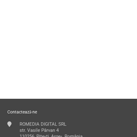
Contactează-ne
ROMEDIA DIGITAL SRL
str. Vasile Pârvan 4
110256, Pitești, Argeș, România