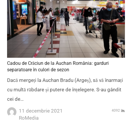
Cadou de Crăciun de la Auchan România: garduri
separatoare în culori de sezon
Dacă mergeți la Auchan Bradu (Argeș), să vă înarmați
cu multă răbdare și putere de înțelegere. S-au gândit
cei de…
11 decembrie 2021
4092
Author
RoMedia