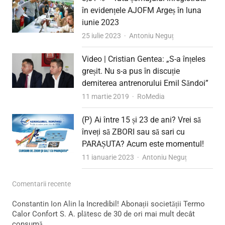
în evidențele AJOFM Argeș în luna
iunie 2023
Author
25 iulie 2023
Antoniu Neguț
Video | Cristian Gentea: „S-a înțeles
greșit. Nu s-a pus în discuție
demiterea antrenorului Emil Săndoi”
Author
11 martie 2019
RoMedia
(P) Ai între 15 și 23 de ani? Vrei să
înveți să ZBORI sau să sari cu
PARAȘUTA? Acum este momentul!
Author
11 ianuarie 2023
Antoniu Neguț
Comentarii recente
Constantin Ion Alin
la
Incredibil! Abonații societății Termo
Calor Confort S. A. plătesc de 30 de ori mai mult decât
consumă