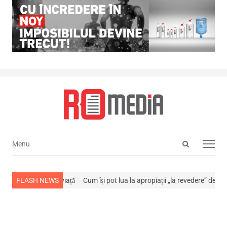
Open
Menu
Menu
search
panel
a stins din viață
FLASH NEWS
Cum își pot lua la apropiații „la revedere” de la…
NEW