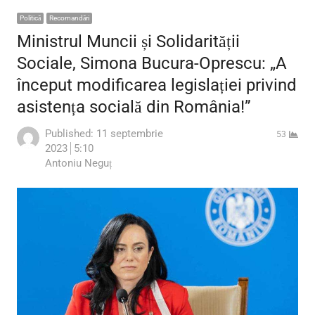
Politică
Recomandări
Ministrul Muncii și Solidarității
Sociale, Simona Bucura-Oprescu: „A
început modificarea legislației privind
asistența socială din România!”
Published:
11 septembrie
53
2023
5:10
Author
Antoniu Neguț