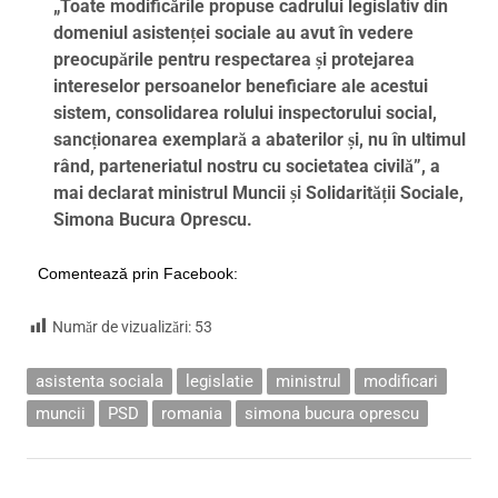
„Toate modificările propuse cadrului legislativ din
domeniul asistenței sociale au avut în vedere
preocupările pentru respectarea și protejarea
intereselor persoanelor beneficiare ale acestui
sistem, consolidarea rolului inspectorului social,
sancționarea exemplară a abaterilor și, nu în ultimul
rând, parteneriatul nostru cu societatea civilă”, a
mai declarat ministrul Muncii și Solidarității Sociale,
Simona Bucura Oprescu.
Comentează prin Facebook:
Număr de vizualizări:
53
asistenta sociala
legislatie
ministrul
modificari
muncii
PSD
romania
simona bucura oprescu