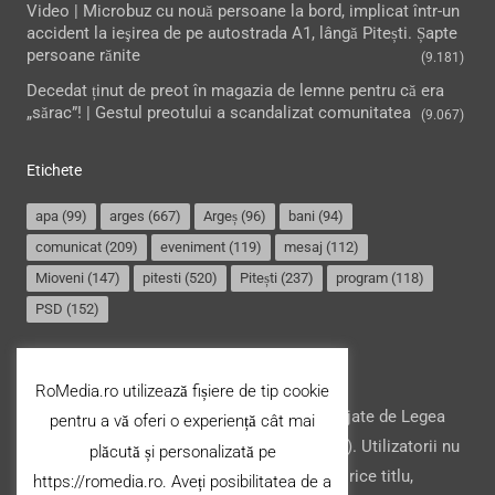
Video | Microbuz cu nouă persoane la bord, implicat într-un
accident la ieşirea de pe autostrada A1, lângă Pitești. Șapte
persoane rănite
(9.181)
Decedat ținut de preot în magazia de lemne pentru că era
„sărac”! | Gestul preotului a scandalizat comunitatea
(9.067)
Etichete
apa
(99)
arges
(667)
Argeș
(96)
bani
(94)
comunicat
(209)
eveniment
(119)
mesaj
(112)
Mioveni
(147)
pitesti
(520)
Pitești
(237)
program
(118)
PSD
(152)
Termeni și condiții
RoMedia.ro utilizează fișiere de tip cookie
Website-ul şi conţinutul acestuia, sunt protejate de Legea
pentru a vă oferi o experiență cât mai
drepturilor de autor din România (nr. 8/1996). Utilizatorii nu
plăcută și personalizată pe
pot copia, stoca, modifica ori transfera cu orice titlu,
https://romedia.ro. Aveți posibilitatea de a