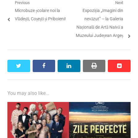
Navigare
Previous
Next
Previous
Next
Microbuze școlare noi la
Expoziția „Imagini din
în
post:
post:
Vlădești, Coșești și Priboieni!
nevăzut” – la Galeria
articole
Națională de Artă Naivă a
Muzeului Județean Argeș
twitter
facebook
linkedin
print
reddit
reddit
You may also like...