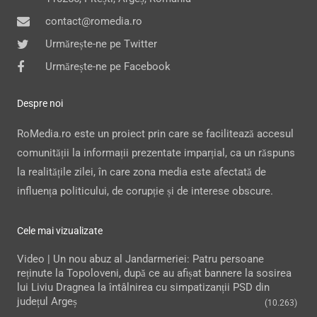
contact@romedia.ro
Urmărește-ne pe Twitter
Urmărește-ne pe Facebook
Despre noi
RoMedia.ro este un proiect prin care se facilitează accesul
comunității la informații prezentate imparțial, ca un răspuns
la realitățile zilei, în care zona media este afectată de
influența politicului, de corupție și de interese obscure.
Cele mai vizualizate
Video | Un nou abuz al Jandarmeriei: Patru persoane
reținute la Topoloveni, după ce au afișat bannere la sosirea
lui Liviu Dragnea la întâlnirea cu simpatizanții PSD din
județul Argeș
(10.263)