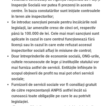
Inspecție Socială vor putea fi prezenți în aceste
centre. În baza constatărilor sunt inițiate controalele
în teren ale inspectorilor;
Se introduc sancțiuni penale pentru încălcările noii
legislații, iar amenzile cresc de cinci ori, respectiv
până la 100.000 de lei. Cele mai mari sancțiuni sunt
aplicate în cazul în care centrul funcționează fără
licență sau în cazul în care este refuzat accesul
inspectorilor sociali aflați în misiune de control;
Doar întreprinderile de economie socială, ONG-urile,
cultele recunoscute de lege și instituțiile statului vor
mai furniza astfel de servicii. Entitățile înființate în
scopul obținerii de profit nu mai pot oferi servicii
sociale;
Furnizorii de servicii sociale vor fi consiliați gratuit
de către reprezentanții ANPIS astfel încât să
cunoască toate obligațiile pe care le au potrivit
legislației.