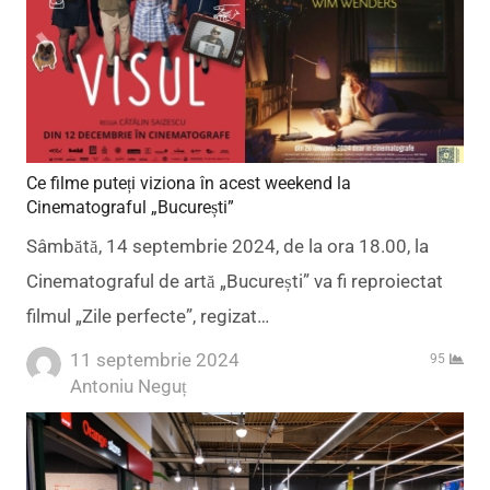
Ce filme puteți viziona în acest weekend la
Cinematograful „București”
Sâmbătă, 14 septembrie 2024, de la ora 18.00, la
Cinematograful de artă „București” va fi reproiectat
filmul „Zile perfecte”, regizat…
11 septembrie 2024
95
Author
Antoniu Neguț