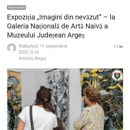
Recomandări
Expoziția „Imagini din nevăzut” – la
Galeria Națională de Artă Naivă a
Muzeului Județean Argeș
Published:
11 septembrie
24
2023
5:14
Author
Antoniu Neguț