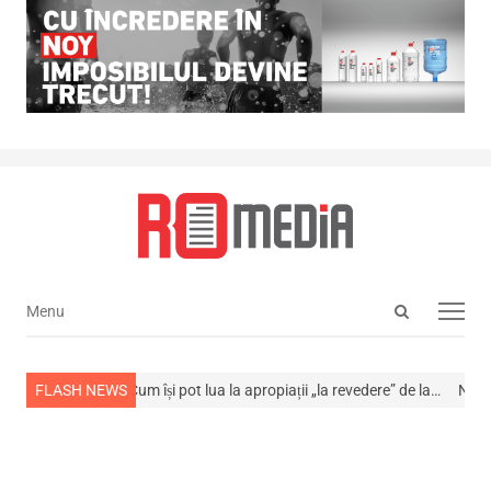
Open
Menu
Menu
search
panel
 din viață
FLASH NEWS
Cum își pot lua la apropiații „la revedere” de la…
NEWS ALERT!