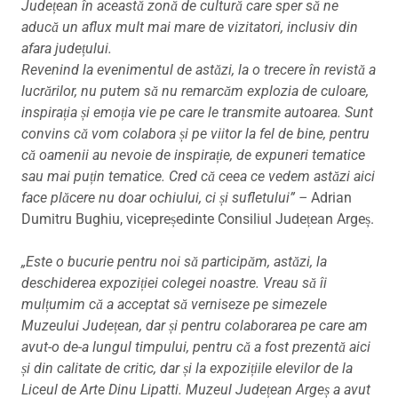
Județean în această zonă de cultură care sper să ne
aducă un aflux mult mai mare de vizitatori, inclusiv din
afara județului.
Revenind la evenimentul de astăzi, la o trecere în revistă a
lucrărilor, nu putem să nu remarcăm explozia de culoare,
inspirația și emoția vie pe care le transmite autoarea. Sunt
convins că vom colabora și pe viitor la fel de bine, pentru
că oamenii au nevoie de inspirație, de expuneri tematice
sau mai puțin tematice. Cred că ceea ce vedem astăzi aici
face plăcere nu doar ochiului, ci și sufletului” –
Adrian
Dumitru Bughiu, vicepreședinte Consiliul Județean Argeș.
„Este o bucurie pentru noi să participăm, astăzi, la
deschiderea expoziției colegei noastre. Vreau să îi
mulțumim că a acceptat să verniseze pe simezele
Muzeului Județean, dar și pentru colaborarea pe care am
avut-o de-a lungul timpului, pentru că a fost prezentă aici
și din calitate de critic, dar și la expozițiile elevilor de la
Liceul de Arte Dinu Lipatti. Muzeul Județean Argeș a avut