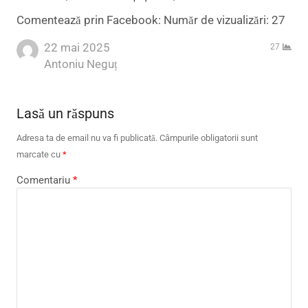
Comentează prin Facebook: Număr de vizualizări: 27
22 mai 2025
27
Author
Antoniu Neguț
Lasă un răspuns
Adresa ta de email nu va fi publicată.
Câmpurile obligatorii sunt
marcate cu
*
Comentariu
*