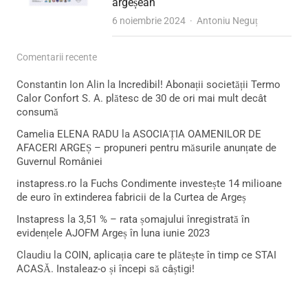
argeșean
Author
6 noiembrie 2024
Antoniu Neguț
Comentarii recente
Constantin Ion Alin
la
Incredibil! Abonații societății Termo
Calor Confort S. A. plătesc de 30 de ori mai mult decât
consumă
Camelia ELENA RADU
la
ASOCIAȚIA OAMENILOR DE
AFACERI ARGEȘ – propuneri pentru măsurile anunțate de
Guvernul României
instapress.ro
la
Fuchs Condimente investește 14 milioane
de euro în extinderea fabricii de la Curtea de Argeș
Instapress
la
3,51 % – rata șomajului înregistrată în
evidențele AJOFM Argeș în luna iunie 2023
Claudiu
la
COIN, aplicația care te plătește în timp ce STAI
ACASĂ. Instaleaz-o și începi să câștigi!