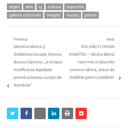
arges
arta
cj
cultura
expozitie
galeria nationala
imagini
muzeu
pitesti
Navigare
Previous
Next
Previous
Next
Ministrul Muncii și
ROLAND FLORIAN
în
post:
post:
Solidarității Sociale, Simona
DUMITRU – tânărul liberal
articole
Bucura-Oprescu: „A început
care vrea să dezvolte
modificarea legislației
comuna Albota, alături de
privind asistența socială din
OAMENI pentru OAMENI!
România!”
twitter
facebook
whatsapp
linkedin
print
reddit
reddit