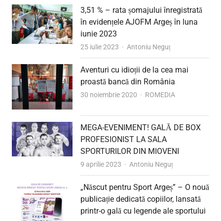
3,51 % – rata șomajului înregistrată
în evidențele AJOFM Argeș în luna
iunie 2023
Author
25 iulie 2023
Antoniu Neguț
Aventuri cu idioții de la cea mai
proastă bancă din România
Author
30 noiembrie 2020
ROMEDIA
MEGA-EVENIMENT! GALĂ DE BOX
PROFESIONIST LA SALA
SPORTURILOR DIN MIOVENI
Author
9 aprilie 2023
Antoniu Neguț
„Născut pentru Sport Argeș” – O nouă
publicație dedicată copiilor, lansată
printr-o gală cu legende ale sportului