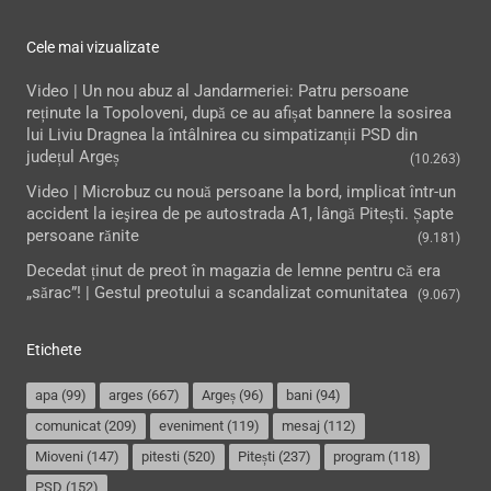
Cele mai vizualizate
Video | Un nou abuz al Jandarmeriei: Patru persoane
reținute la Topoloveni, după ce au afișat bannere la sosirea
lui Liviu Dragnea la întâlnirea cu simpatizanții PSD din
județul Argeș
(10.263)
Video | Microbuz cu nouă persoane la bord, implicat într-un
accident la ieşirea de pe autostrada A1, lângă Pitești. Șapte
persoane rănite
(9.181)
Decedat ținut de preot în magazia de lemne pentru că era
„sărac”! | Gestul preotului a scandalizat comunitatea
(9.067)
Etichete
apa
(99)
arges
(667)
Argeș
(96)
bani
(94)
comunicat
(209)
eveniment
(119)
mesaj
(112)
Mioveni
(147)
pitesti
(520)
Pitești
(237)
program
(118)
PSD
(152)