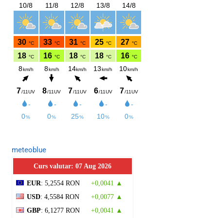
meteoblue
Curs valutar: 07 Aug 2026
EUR
: 5,2554 RON
+0,0041 ▲
USD
: 4,5584 RON
+0,0077 ▲
GBP
: 6,1277 RON
+0,0041 ▲