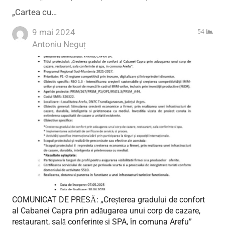
„Cartea cu…
9 mai 2024
54
Author
Antoniu Neguț
COMUNICAT DE PRESĂ: „Creșterea gradului de confort
al Cabanei Capra prin adăugarea unui corp de cazare,
restaurant, sală conferințe și SPA, în comuna Arefu”