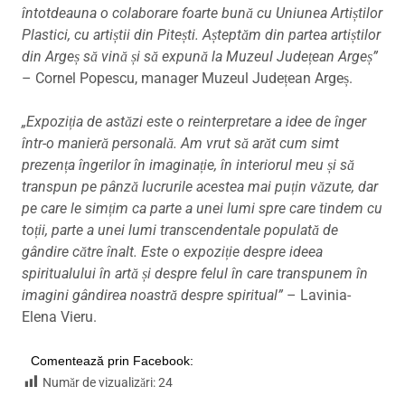
întotdeauna o colaborare foarte bună cu Uniunea Artiștilor
Plastici, cu artiștii din Pitești. Așteptăm din partea artiștilor
din Argeș să vină și să expună la Muzeul Județean Argeș”
– Cornel Popescu, manager Muzeul Județean Argeș.
„Expoziția de astăzi este o reinterpretare a idee de înger
într-o manieră personală. Am vrut să arăt cum simt
prezența îngerilor în imaginație, în interiorul meu și să
transpun pe pânză lucrurile acestea mai puțin văzute, dar
pe care le simțim ca parte a unei lumi spre care tindem cu
toții, parte a unei lumi transcendentale populată de
gândire către înalt. Este o expoziție despre ideea
spiritualului în artă și despre felul în care transpunem în
imagini gândirea noastră despre spiritual”
– Lavinia-
Elena Vieru.
Comentează prin Facebook:
Număr de vizualizări:
24