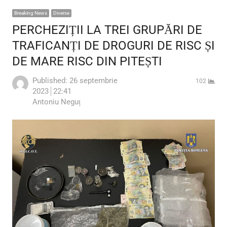
Breaking News
Diverse
PERCHEZIȚII LA TREI GRUPĂRI DE
TRAFICANȚI DE DROGURI DE RISC ȘI
DE MARE RISC DIN PITEȘTI
Published:
26 septembrie
102
2023
22:41
Author
Antoniu Neguț