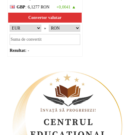
GBP
: 6,1277 RON
+0,0041 ▲
Convertor valutar
»
Rezultat:
-