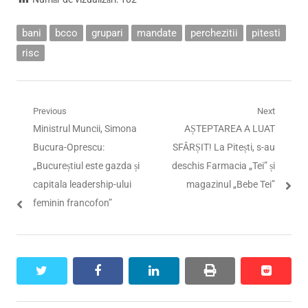
bani
bcco
grupari
mandate
perchezitii
pitesti
risc
Navigare
Previous
Next
Previous
Next
Ministrul Muncii, Simona
AȘTEPTAREA A LUAT
în
post:
post:
Bucura-Oprescu:
SFÂRȘIT! La Pitești, s-au
articole
„Bucureștiul este gazda și
deschis Farmacia „Tei” și
capitala leadership-ului
magazinul „Bebe Tei”
feminin francofon”
twitter
facebook
linkedin
print
reddit
reddit