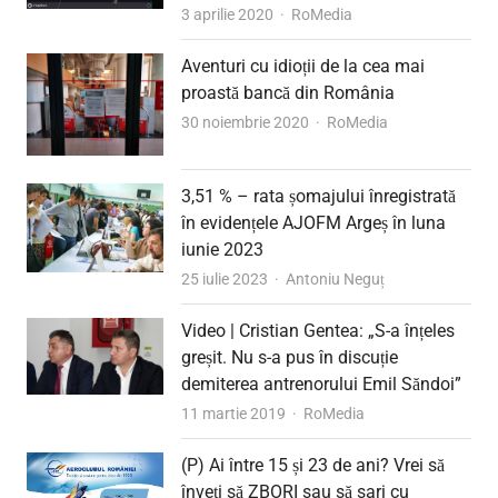
Author
3 aprilie 2020
RoMedia
Aventuri cu idioții de la cea mai
proastă bancă din România
Author
30 noiembrie 2020
RoMedia
3,51 % – rata șomajului înregistrată
în evidențele AJOFM Argeș în luna
iunie 2023
Author
25 iulie 2023
Antoniu Neguț
Video | Cristian Gentea: „S-a înțeles
greșit. Nu s-a pus în discuție
demiterea antrenorului Emil Săndoi”
Author
11 martie 2019
RoMedia
(P) Ai între 15 și 23 de ani? Vrei să
înveți să ZBORI sau să sari cu