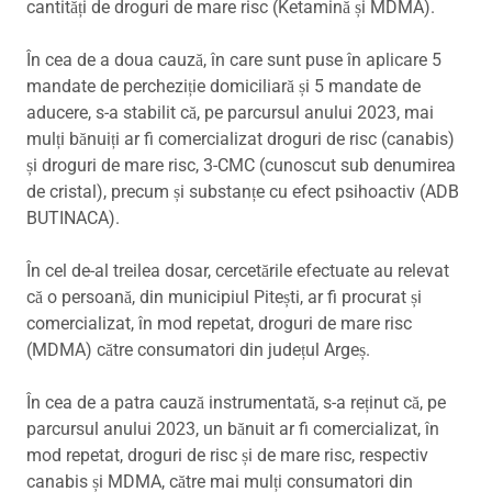
cantități de droguri de mare risc (Ketamină și MDMA).
În cea de a doua cauză, în care sunt puse în aplicare 5
mandate de percheziție domiciliară și 5 mandate de
aducere, s-a stabilit că, pe parcursul anului 2023, mai
mulți bănuiți ar fi comercializat droguri de risc (canabis)
și droguri de mare risc, 3-CMC (cunoscut sub denumirea
de cristal), precum și substanțe cu efect psihoactiv (ADB
BUTINACA).
În cel de-al treilea dosar, cercetările efectuate au relevat
că o persoană, din municipiul Pitești, ar fi procurat și
comercializat, în mod repetat, droguri de mare risc
(MDMA) către consumatori din județul Argeș.
În cea de a patra cauză instrumentată, s-a reținut că, pe
parcursul anului 2023, un bănuit ar fi comercializat, în
mod repetat, droguri de risc și de mare risc, respectiv
canabis și MDMA, către mai mulți consumatori din