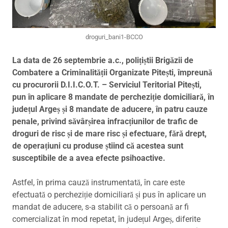
droguri_bani1-BCCO
La data de 26 septembrie a.c., polițiștii Brigăzii de
Combatere a Criminalității Organizate Pitești, împreună
cu procurorii D.I.I.C.O.T. – Serviciul Teritorial Pitești,
pun în aplicare 8 mandate de percheziție domiciliară, în
județul Argeș și 8 mandate de aducere, în patru cauze
penale, privind săvârșirea infracțiunilor de trafic de
droguri de risc și de mare risc și efectuare, fără drept,
de operațiuni cu produse știind că acestea sunt
susceptibile de a avea efecte psihoactive.
Astfel, în prima cauză instrumentată, în care este
efectuată o percheziție domiciliară și pus în aplicare un
mandat de aducere, s-a stabilit că o persoană ar fi
comercializat în mod repetat, în județul Argeș, diferite