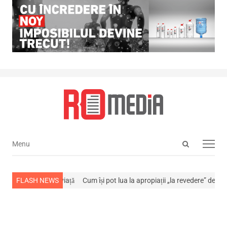
Open
Menu
Menu
search
panel
a stins din viață
FLASH NEWS
Cum își pot lua la apropiații „la revedere” de la…
NEW