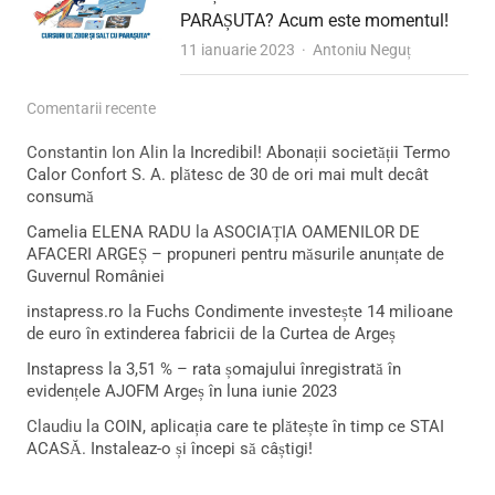
PARAȘUTA? Acum este momentul!
Author
11 ianuarie 2023
Antoniu Neguț
Comentarii recente
Constantin Ion Alin
la
Incredibil! Abonații societății Termo
Calor Confort S. A. plătesc de 30 de ori mai mult decât
consumă
Camelia ELENA RADU
la
ASOCIAȚIA OAMENILOR DE
AFACERI ARGEȘ – propuneri pentru măsurile anunțate de
Guvernul României
instapress.ro
la
Fuchs Condimente investește 14 milioane
de euro în extinderea fabricii de la Curtea de Argeș
Instapress
la
3,51 % – rata șomajului înregistrată în
evidențele AJOFM Argeș în luna iunie 2023
Claudiu
la
COIN, aplicația care te plătește în timp ce STAI
ACASĂ. Instaleaz-o și începi să câștigi!