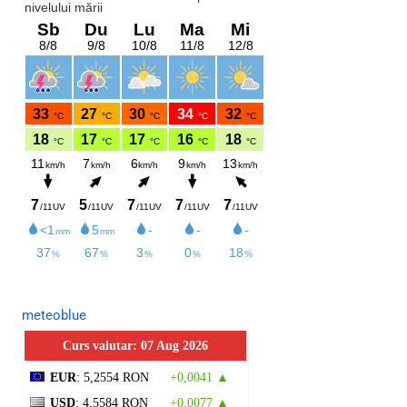
meteoblue
Curs valutar: 07 Aug 2026
EUR
: 5,2554 RON
+0,0041 ▲
USD
: 4,5584 RON
+0,0077 ▲