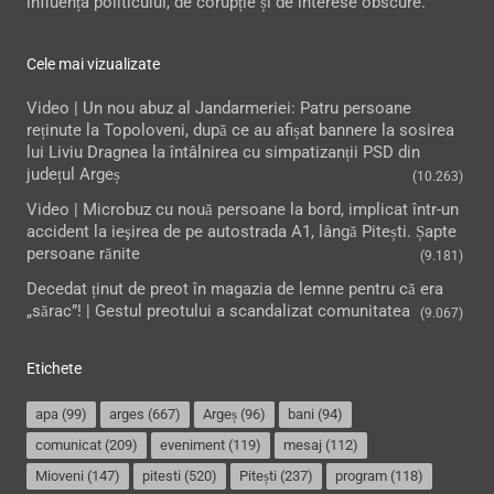
influența politicului, de corupție și de interese obscure.
Cele mai vizualizate
Video | Un nou abuz al Jandarmeriei: Patru persoane
reținute la Topoloveni, după ce au afișat bannere la sosirea
lui Liviu Dragnea la întâlnirea cu simpatizanții PSD din
județul Argeș
(10.263)
Video | Microbuz cu nouă persoane la bord, implicat într-un
accident la ieşirea de pe autostrada A1, lângă Pitești. Șapte
persoane rănite
(9.181)
Decedat ținut de preot în magazia de lemne pentru că era
„sărac”! | Gestul preotului a scandalizat comunitatea
(9.067)
Etichete
apa
(99)
arges
(667)
Argeș
(96)
bani
(94)
comunicat
(209)
eveniment
(119)
mesaj
(112)
Mioveni
(147)
pitesti
(520)
Pitești
(237)
program
(118)