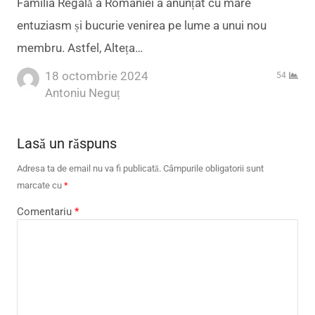
Familia Regală a României a anunțat cu mare
entuziasm și bucurie venirea pe lume a unui nou
membru. Astfel, Alteța…
18 octombrie 2024
54
Author
Antoniu Neguț
Lasă un răspuns
Adresa ta de email nu va fi publicată.
Câmpurile obligatorii sunt
marcate cu
*
Comentariu
*