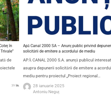
Coteț în
Apă Canal 2000 SA – Anunț public privind depune
 Trivale”
solicitării de emitere a acordului de mediu
jată de
APĂ CANAL 2000 S.A. anunță publicul interesa
roiectele
asupra depunerii solicitării de emitere a acordu
mediu pentru proiectul „Proiect regional…
28 ianuarie 2025
39
Author
Antoniu Neguț