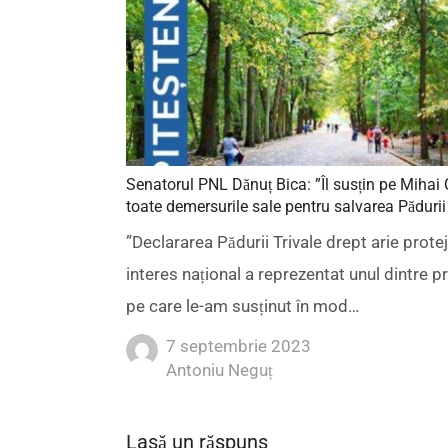
Senatorul PNL Dănuț Bica: ”Îl susțin pe Mihai 
toate demersurile sale pentru salvarea Pădurii
”Declararea Pădurii Trivale drept arie prote
interes național a reprezentat unul dintre p
pe care le-am susținut în mod…
7 septembrie 2023
Author
Antoniu Neguț
Lasă un răspuns