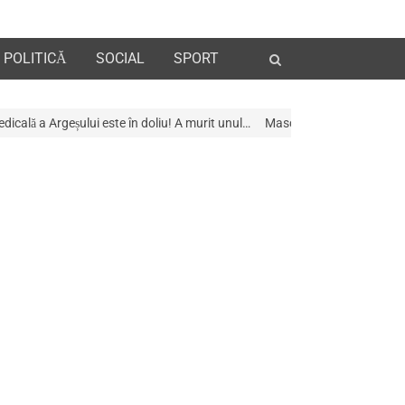
Open
POLITICĂ
SOCIAL
SPORT
search
panel
te în doliu! A murit unul…
Mascații au descins la Galeria de Artã din Pit