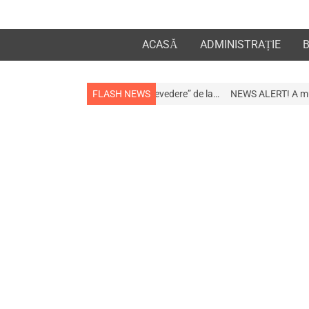
ACASĂ
ADMINISTRAȚIE
 la apropiații „la revedere” de la…
FLASH NEWS
NEWS ALERT! A murit afaceristul Gogu