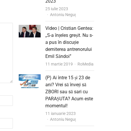
2023
25 iulie 2023
Author
Antoniu Neguț
Video | Cristian Gentea:
„S-a înțeles greșit. Nu s-
a pus în discuție
demiterea antrenorului
Emil Săndoi”
Author
11 martie 2019
RoMedia
(P) Ai între 15 și 23 de
ani? Vrei să înveți să
ZBORI sau să sari cu
PARAȘUTA? Acum este
momentul!
11 ianuarie 2023
Author
Antoniu Neguț