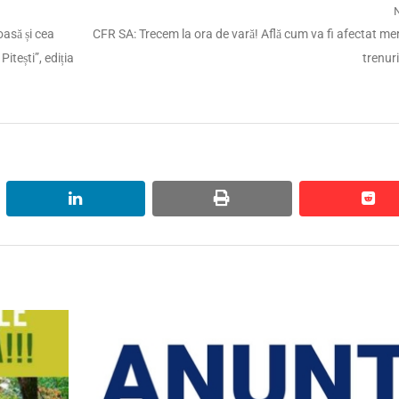
Next
oasă și cea
CFR SA: Trecem la ora de vară! Află cum va fi afectat me
post:
itești”, ediția
trenuri
linkedin
print
red
red