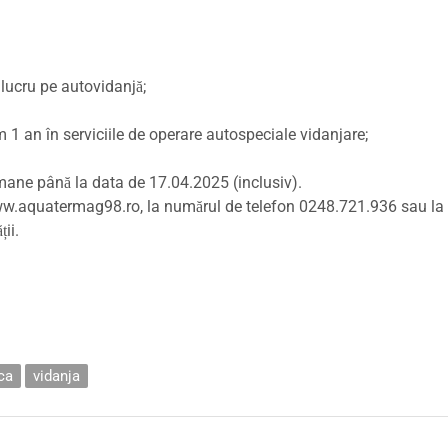
 lucru pe autovidanjă;
 1 an în serviciile de operare autospeciale vidanjare;
mane până la data de 17.04.2025 (inclusiv).
 www.aquatermag98.ro, la numărul de telefon 0248.721.936 sau la
ii.
ca
vidanja