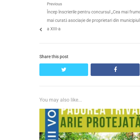
Navigare
Previous
Previous
Încep înscrierile pentru concursul „Cea mai frum
în
post:
mai curată asociație de proprietari din municipiul P
articole
a XIII-a
Share this post
twitter
facebook
You may also like...