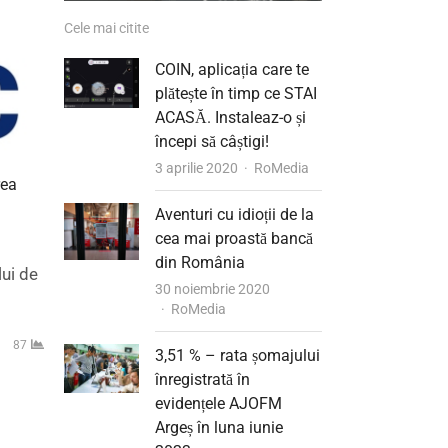
Cele mai citite
COIN, aplicația care te
plătește în timp ce STAI
ACASĂ. Instaleaz-o și
începi să câștigi!
Author
3 aprilie 2020
RoMedia
rea
Aventuri cu idioții de la
cea mai proastă bancă
t
din România
lui de
30 noiembrie 2020
Author
RoMedia
87
3,51 % – rata șomajului
înregistrată în
evidențele AJOFM
Argeș în luna iunie