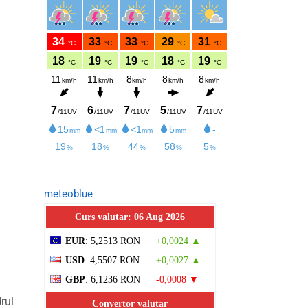
meteoblue
Curs valutar: 06 Aug 2026
EUR
: 5,2513 RON
+0,0024 ▲
USD
: 4,5507 RON
+0,0027 ▲
GBP
: 6,1236 RON
-0,0008 ▼
rul
Convertor valutar