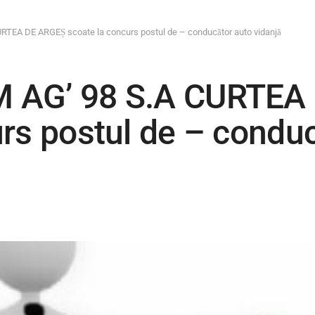
TEA DE ARGEȘ scoate la concurs postul de – conducător auto vidanjă
 AG’ 98 S.A CURTEA
rs postul de – conduc