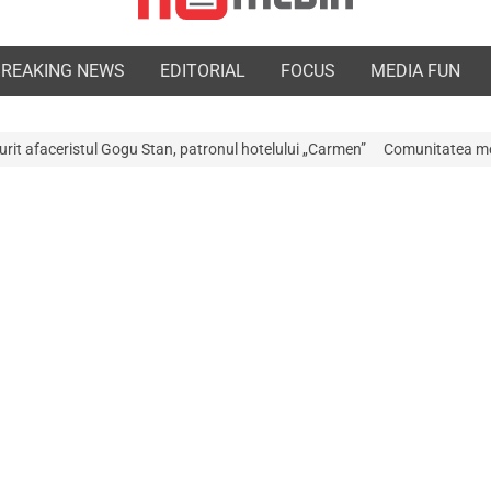
BREAKING NEWS
EDITORIAL
FOCUS
MEDIA FUN
 Stan, patronul hotelului „Carmen”
Comunitatea medicală a Argeșului es