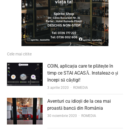
Cele mai citite
COIN, aplicația care te plătește în
timp ce STAI ACASĂ. Instaleaz-o și
începi să câștigi!
Author
3 aprilie 2020
ROMEDIA
Aventuri cu idioții de la cea mai
proastă bancă din România
Author
30 noiembrie 2020
ROMEDIA