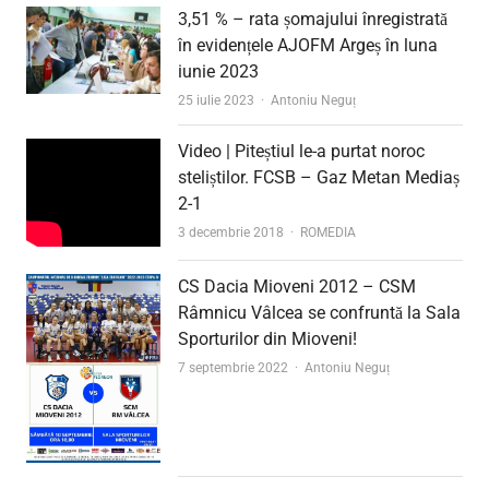
3,51 % – rata șomajului înregistrată
în evidențele AJOFM Argeș în luna
iunie 2023
Author
25 iulie 2023
Antoniu Neguț
Video | Piteștiul le-a purtat noroc
steliștilor. FCSB – Gaz Metan Mediaș
2-1
Author
3 decembrie 2018
ROMEDIA
CS Dacia Mioveni 2012 – CSM
Râmnicu Vâlcea se confruntă la Sala
Sporturilor din Mioveni!
Author
7 septembrie 2022
Antoniu Neguț