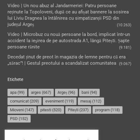
Video | Un nou abuz al Jandarmeriei: Patru persoane
reținute la Topoloveni, după ce au afișat bannere la sosirea
lui Liviu Dragnea la întâlnirea cu simpatizanții PSD din
județul Argeș
(10.263)
Video | Microbuz cu nouă persoane la bord, implicat într-un
accident la ieşirea de pe autostrada A1, lângă Pitești. Șapte
persoane rănite
(9.181)
Decedat ținut de preot în magazia de lemne pentru că era
„sărac”! | Gestul preotului a scandalizat comunitatea
(9.067)
Etichete
apa
(99)
arges
(667)
Argeș
(96)
bani
(94)
comunicat
(209)
eveniment
(119)
mesaj
(112)
Mioveni
(147)
pitesti
(520)
Pitești
(237)
program
(118)
PSD
(152)
Termeni și condiții