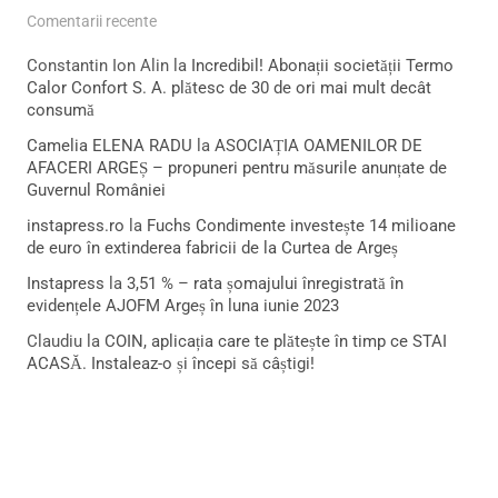
Comentarii recente
Constantin Ion Alin
la
Incredibil! Abonații societății Termo
Calor Confort S. A. plătesc de 30 de ori mai mult decât
consumă
Camelia ELENA RADU
la
ASOCIAȚIA OAMENILOR DE
AFACERI ARGEȘ – propuneri pentru măsurile anunțate de
Guvernul României
instapress.ro
la
Fuchs Condimente investește 14 milioane
de euro în extinderea fabricii de la Curtea de Argeș
Instapress
la
3,51 % – rata șomajului înregistrată în
evidențele AJOFM Argeș în luna iunie 2023
Claudiu
la
COIN, aplicația care te plătește în timp ce STAI
ACASĂ. Instaleaz-o și începi să câștigi!