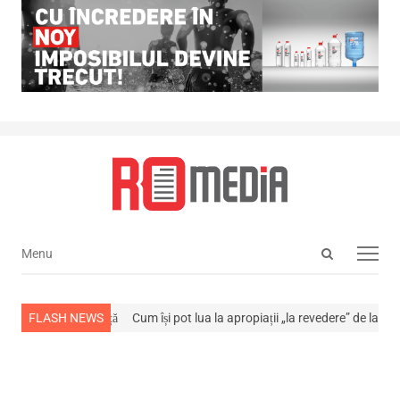
Open
Menu
Menu
search
panel
-a stins din viață
FLASH NEWS
Cum își pot lua la apropiații „la revedere” de la…
NEW