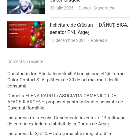
Author
30 iulie 2026
Daniela Stavarache
Felicitare de Crăciun – DĂNUȚ BICA,
senator PNL Argeș
Author
19 decembrie 2021
RoMedia
Comentarii recente
Constantin Ion Alin
la
Incredibil! Abonații societății Termo
Calor Confort S. A. plătesc de 30 de ori mai mult decât
consumă
Camelia ELENA RADU
la
ASOCIAȚIA OAMENILOR DE
AFACERI ARGEȘ – propuneri pentru măsurile anunțate de
Guvernul României
instapress.ro
la
Fuchs Condimente investește 14 milioane
de euro în extinderea fabricii de la Curtea de Argeș
Instapress
la
3,51 % – rata șomajului înregistrată în