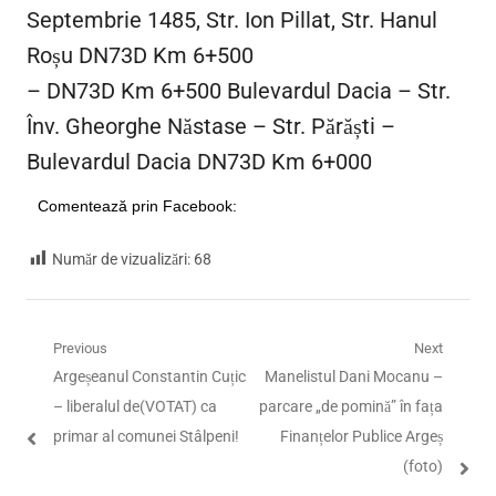
Septembrie 1485, Str. Ion Pillat, Str. Hanul
Roșu DN73D Km 6+500
– DN73D Km 6+500 Bulevardul Dacia – Str.
Înv. Gheorghe Năstase – Str. Părăști –
Bulevardul Dacia DN73D Km 6+000
Comentează prin Facebook:
Număr de vizualizări:
68
Navigare
Previous
Next
Previous
Next
Argeșeanul Constantin Cuțic
Manelistul Dani Mocanu –
în
post:
post:
– liberalul de(VOTAT) ca
parcare „de pomină” în fața
articole
primar al comunei Stâlpeni!
Finanțelor Publice Argeș
(foto)