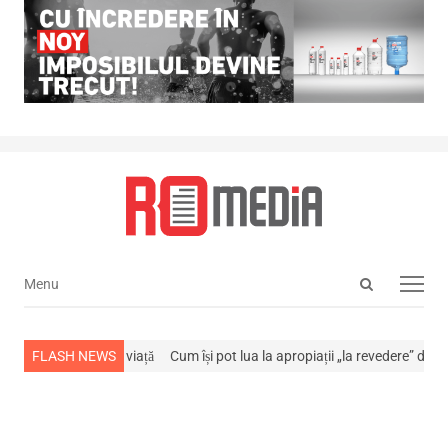
Open
Menu
Menu
search
panel
s-a stins din viață
FLASH NEWS
Cum își pot lua la apropiații „la revedere” de la…
NE