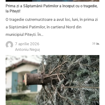
Prima zi a Sãptamânii Patimilor a început cu o tragedie,
la Pitești!
O tragedie cutremurătoare a avut loc, luni, în prima zi
a Săptămânii Patimilor, în cartierul Nord din
municipiul Pitești. În…
7 aprilie 2026
38
Author
Antoniu Neguț