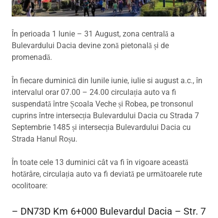
În perioada 1 Iunie – 31 August, zona centrală a
Bulevardului Dacia devine zonă pietonală și de
promenadă.
În fiecare duminică din lunile iunie, iulie si august a.c., în
intervalul orar 07.00 – 24.00 circulația auto va fi
suspendată între Școala Veche și Robea, pe tronsonul
cuprins între intersecția Bulevardului Dacia cu Strada 7
Septembrie 1485 și intersecția Bulevardului Dacia cu
Strada Hanul Roșu.
În toate cele 13 duminici cât va fi în vigoare această
hotărâre, circulația auto va fi deviată pe următoarele rute
ocolitoare:
– DN73D Km 6+000 Bulevardul Dacia – Str. 7