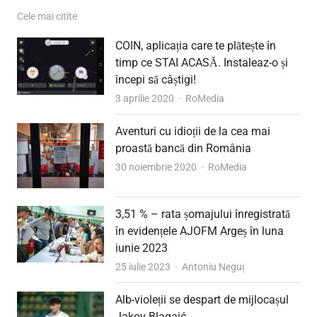
Cele mai citite
COIN, aplicația care te plătește în
timp ce STAI ACASĂ. Instaleaz-o și
începi să câștigi!
Author
3 aprilie 2020
RoMedia
Aventuri cu idioții de la cea mai
proastă bancă din România
Author
30 noiembrie 2020
RoMedia
3,51 % – rata șomajului înregistrată
în evidențele AJOFM Argeș în luna
iunie 2023
Author
25 iulie 2023
Antoniu Neguț
Alb-violeții se despart de mijlocașul
Jakov Blagaić