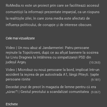
RoMedia.ro este un proiect prin care se facilitează accesul
comunității la informații prezentate imparțial, ca un răspuns
la realitățile zilei, în care zona media este afectată de
influența politicului, de corupție și de interese obscure.
Cele mai vizualizate
Video | Un nou abuz al Jandarmeriei: Patru persoane
reținute la Topoloveni, după ce au afișat bannere la sosirea
lui Liviu Dragnea la întâlnirea cu simpatizanții PSD din
județul Argeș
(10.263)
Video | Microbuz cu nouă persoane la bord, implicat într-un
accident la ieşirea de pe autostrada A1, lângă Pitești. Șapte
persoane rănite
(9.181)
Decedat ținut de preot în magazia de lemne pentru că era
„sărac”! | Gestul preotului a scandalizat comunitatea
(9.067)
Etichete