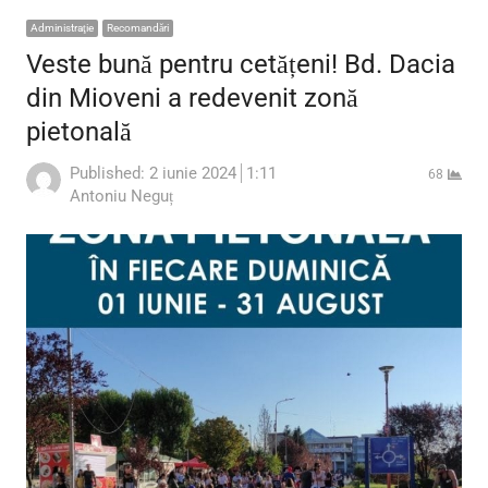
Administraţie
Recomandări
Veste bună pentru cetățeni! Bd. Dacia
din Mioveni a redevenit zonă
pietonală
Published:
2 iunie 2024
1:11
68
Author
Antoniu Neguț