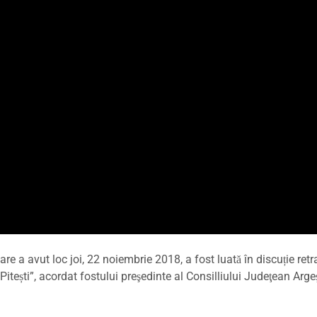
care a avut loc joi, 22 noiembrie 2018, a fost luată în discuție ret
Pitești”, acordat fostului preşedinte al Consilliului Judeţean Arge