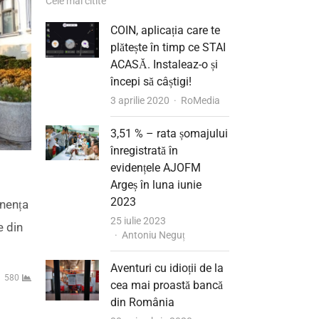
Cele mai citite
COIN, aplicația care te
plătește în timp ce STAI
ACASĂ. Instaleaz-o și
începi să câștigi!
Author
3 aprilie 2020
RoMedia
3,51 % – rata șomajului
înregistrată în
evidențele AJOFM
Argeș în luna iunie
2023
onența
25 iulie 2023
e din
Author
Antoniu Neguț
Aventuri cu idioții de la
580
cea mai proastă bancă
din România