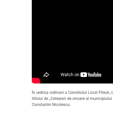
În ședința ordinară a Consiliului Local Pitești, 
titlului de „Cetețean de onoare al municipiului 
Constantin Nicolescu.