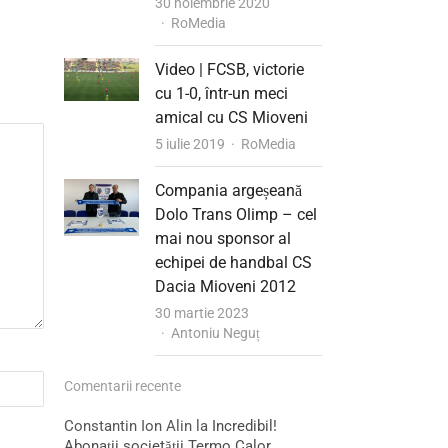
30 noiembrie 2020
Author
RoMedia
Video | FCSB, victorie
cu 1-0, într-un meci
amical cu CS Mioveni
Author
5 iulie 2019
RoMedia
Compania argeșeană
Dolo Trans Olimp – cel
mai nou sponsor al
echipei de handbal CS
Dacia Mioveni 2012
30 martie 2023
Author
Antoniu Neguț
Comentarii recente
Constantin Ion Alin
la
Incredibil!
Abonații societății Termo Calor