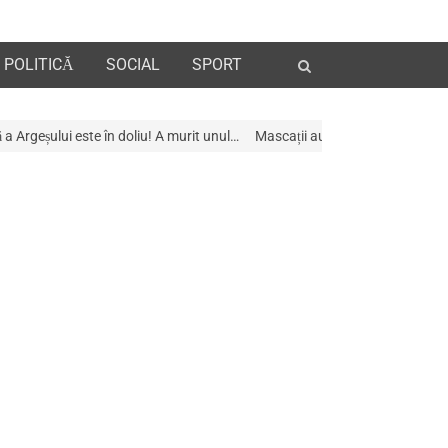
Open
POLITICĂ
SOCIAL
SPORT
search
panel
în doliu! A murit unul…
Mascații au descins la Galeria de Artã din Piteșt