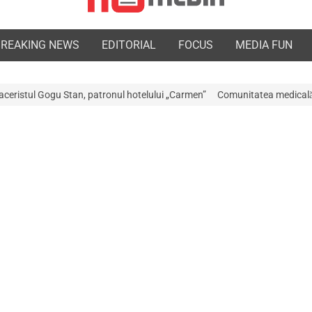
BREAKING NEWS
EDITORIAL
FOCUS
MEDIA FUN
an, patronul hotelului „Carmen”
Comunitatea medicală a Argeșului este 