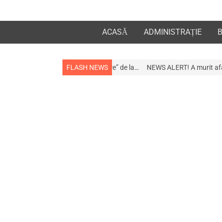
ACASĂ
ADMINISTRAȚIE
 apropiații „la revedere” de la…
FLASH NEWS
NEWS ALERT! A murit afaceristul Gogu St