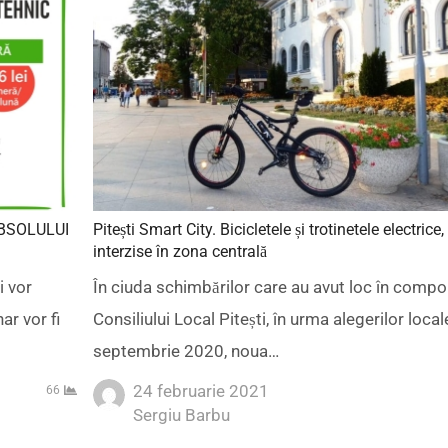
BSOLULUI
Pitești Smart City. Bicicletele și trotinetele electrice,
interzise în zona centrală
i vor
În ciuda schimbărilor care au avut loc în comp
ar vor fi
Consiliului Local Pitești, în urma alegerilor local
septembrie 2020, noua…
24 februarie 2021
66
Author
Sergiu Barbu