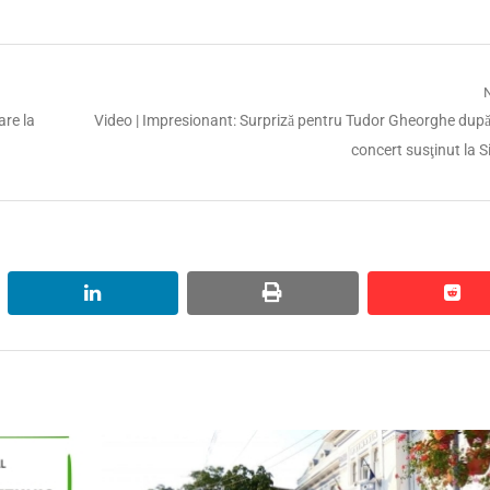
Next
re la
Video | Impresionant: Surpriză pentru Tudor Gheorghe dup
post:
concert susţinut la S
linkedin
print
red
red