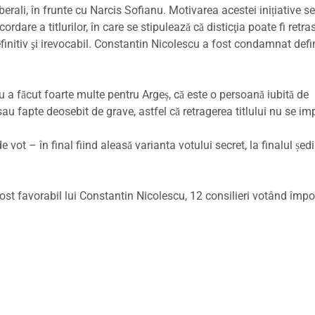
berali, în frunte cu Narcis Sofianu. Motivarea acestei inițiative se
are a titlurilor, în care se stipulează că disticţia poate fi retra
nitiv şi irevocabil. Constantin Nicolescu a fost condamnat defin
 a făcut foarte multe pentru Argeș, că este o persoană iubită de
sau fapte deosebit de grave, astfel că retragerea titlului nu se i
 vot – în final fiind aleasă varianta votului secret, la finalul ședi
fost favorabil lui Constantin Nicolescu, 12 consilieri votând împo