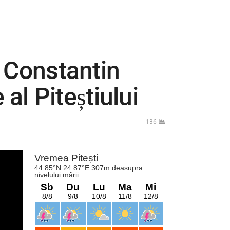
: Constantin
l Piteștiului
136