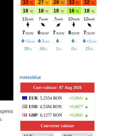
meteoblue
Curs valutar: 07 Aug 2026
EUR
: 5,2554 RON
+0,0041 ▲
USD
: 4,5584 RON
+0,0077 ▲
ragerea
GBP
: 6,1277 RON
+0,0041 ▲
ş,
Convertor valutar