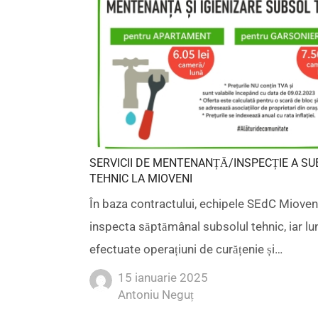
SERVICII DE MENTENANȚĂ/INSPECȚIE A SU
TEHNIC LA MIOVENI
În baza contractului, echipele SEdC Mioven
inspecta săptămânal subsolul tehnic, iar lun
efectuate operațiuni de curățenie și…
15 ianuarie 2025
Author
Antoniu Neguț