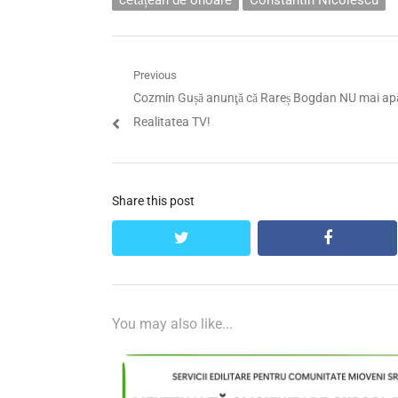
cetățean de onoare
Constantin Nicolescu
Navigare
Previous
Previous
Cozmin Gușă anunţă că Rareș Bogdan NU mai apa
în
post:
Realitatea TV!
articole
Share this post
twitter
facebook
You may also like...