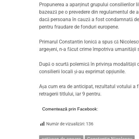
Propunerea a aparținut grupului consilierilor li
bazează pe o prevedere din regulamentul de acord
dacă persoana în cauză a fost condamnată defi
pentru fraudare de fonduri europene.
Primarul Constantin Ionică a spus că Nicolescu
argeșeni, n-a făcut crime împotriva umanității 
După o scurtă polemică în privința modalității de
consilierii locali și-au exprimat opțiunile.
Așa cum era de anticipat, rezultatul votului a 
retragerii titlului, iar 9 pentru.
Comentează prin Facebook:
Număr de vizualizări:
136