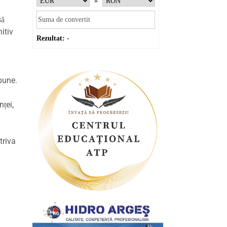
»
să
itiv
Rezultat:
-
mpune.
nței,
triva