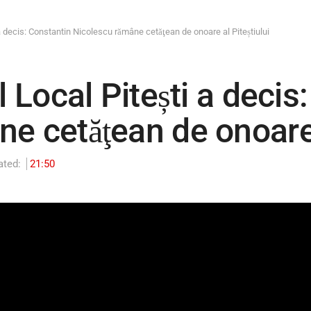
i a decis: Constantin Nicolescu rămâne cetăţean de onoare al Piteștiului
l Local Pitești a decis
e cetăţean de onoare a
ated:
21:50