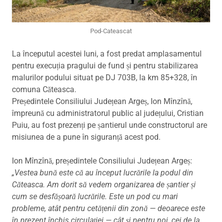
Pod-Cateascat
La începutul acestei luni, a fost predat amplasamentul
pentru execuția pragului de fund și pentru stabilizarea
malurilor podului situat pe DJ 703B, la km 85+328, în
comuna Căteasca.
Președintele Consiliului Județean Argeș, Ion Mînzînă,
împreună cu administratorul public al județului, Cristian
Puiu, au fost prezenți pe șantierul unde constructorul are
misiunea de a pune în siguranță acest pod.
Ion Mînzînă, președintele Consiliului Județean Argeș:
„Vestea bună este că au început lucrările la podul din
Căteasca. Am dorit să vedem organizarea de șantier și
cum se desfășoară lucrările. Este un pod cu mari
probleme, atât pentru cetățenii din zonă — deoarece este
în prezent închis circulației — cât și pentru noi, cei de la