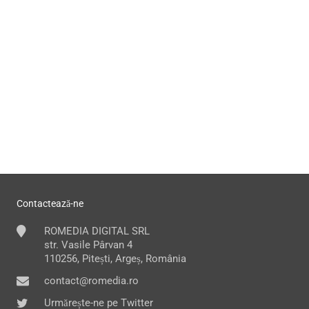
Contactează-ne
ROMEDIA DIGITAL SRL
str. Vasile Pârvan 4
110256, Pitești, Argeș, România
contact@romedia.ro
Urmărește-ne pe Twitter