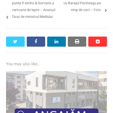
în
post:
post:
putea fi extins la borcane și
cu Barajul Pecineagu pe
articole
cartoane de lapte – Anunțul
timp de vară – Foto
făcut de ministrul Mediului
twitter
facebook
linkedin
print
reddit
reddit
You may also like...