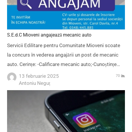
S.E.d.C Mioveni angajează mecanic auto
Servicii Edilitare pentru Comunitate Mioveni scoate
la concurs în vederea angajării un post de mecanic
auto. Cerințe: -Calificare mecanic auto;-Cunoștințe…
13 februarie 2025
70
Author
Antoniu Neguț