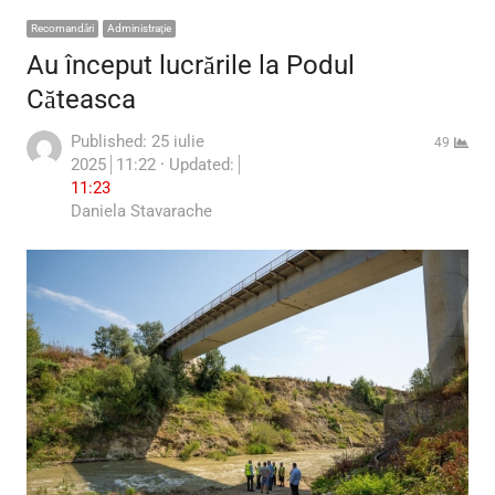
Recomandări
Administraţie
Au început lucrările la Podul
Căteasca
Published:
25 iulie
49
2025
11:22
Updated:
11:23
Author
Daniela Stavarache