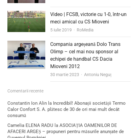
Video | FCSB, victorie cu 1-0, într-un
meci amical cu CS Mioveni
Author
5 iulie 2019
RoMedia
Compania argeșeană Dolo Trans
Olimp – cel mai nou sponsor al
echipei de handbal CS Dacia
Mioveni 2012
Author
30 martie 2023
Antoniu Neguț
Comentarii recente
Constantin Ion Alin
la
Incredibil! Abonații societății Termo
Calor Confort S. A. plătesc de 30 de ori mai mult decât
consumă
Camelia ELENA RADU
la
ASOCIAȚIA OAMENILOR DE
AFACERI ARGEȘ – propuneri pentru măsurile anunțate de
Guvernul României