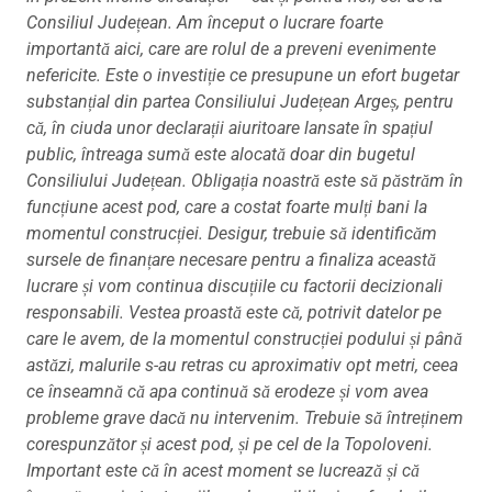
Consiliul Județean. Am început o lucrare foarte
importantă aici, care are rolul de a preveni evenimente
nefericite. Este o investiție ce presupune un efort bugetar
substanțial din partea Consiliului Județean Argeș, pentru
că, în ciuda unor declarații aiuritoare lansate în spațiul
public, întreaga sumă este alocată doar din bugetul
Consiliului Județean. Obligația noastră este să păstrăm în
funcțiune acest pod, care a costat foarte mulți bani la
momentul construcției. Desigur, trebuie să identificăm
sursele de finanțare necesare pentru a finaliza această
lucrare și vom continua discuțiile cu factorii decizionali
responsabili. Vestea proastă este că, potrivit datelor pe
care le avem, de la momentul construcției podului și până
astăzi, malurile s-au retras cu aproximativ opt metri, ceea
ce înseamnă că apa continuă să erodeze și vom avea
probleme grave dacă nu intervenim. Trebuie să întreținem
corespunzător și acest pod, și pe cel de la Topoloveni.
Important este că în acest moment se lucrează și că