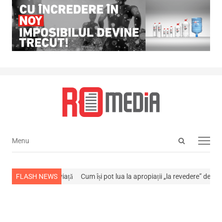
Open
Menu
Menu
search
panel
a stins din viață
FLASH NEWS
Cum își pot lua la apropiații „la revedere” de la…
NEWS