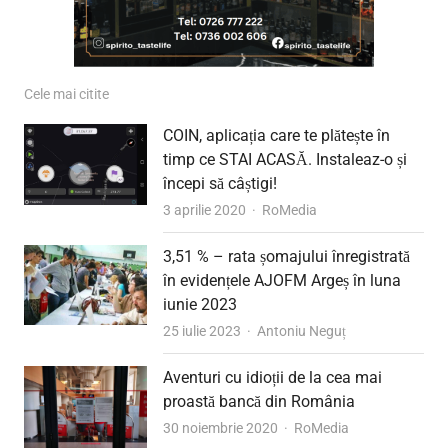
Cele mai citite
COIN, aplicația care te plătește în
timp ce STAI ACASĂ. Instaleaz-o și
începi să câștigi!
Author
3 aprilie 2020
RoMedia
3,51 % – rata șomajului înregistrată
în evidențele AJOFM Argeș în luna
iunie 2023
Author
25 iulie 2023
Antoniu Neguț
Aventuri cu idioții de la cea mai
proastă bancă din România
Author
30 noiembrie 2020
RoMedia