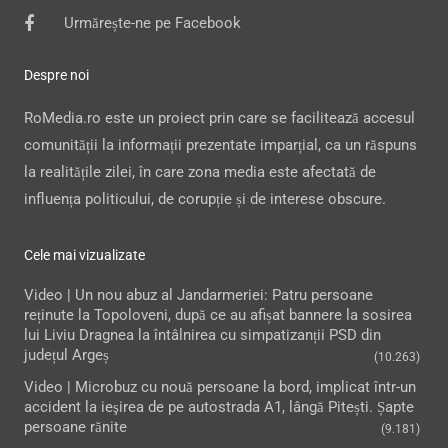
Urmărește-ne pe Facebook
Despre noi
RoMedia.ro este un proiect prin care se facilitează accesul
comunității la informații prezentate imparțial, ca un răspuns
la realitățile zilei, în care zona media este afectată de
influența politicului, de corupție și de interese obscure.
Cele mai vizualizate
Video | Un nou abuz al Jandarmeriei: Patru persoane
reținute la Topoloveni, după ce au afișat bannere la sosirea
lui Liviu Dragnea la întâlnirea cu simpatizanții PSD din
județul Argeș
(10.263)
Video | Microbuz cu nouă persoane la bord, implicat într-un
accident la ieşirea de pe autostrada A1, lângă Pitești. Șapte
persoane rănite
(9.181)