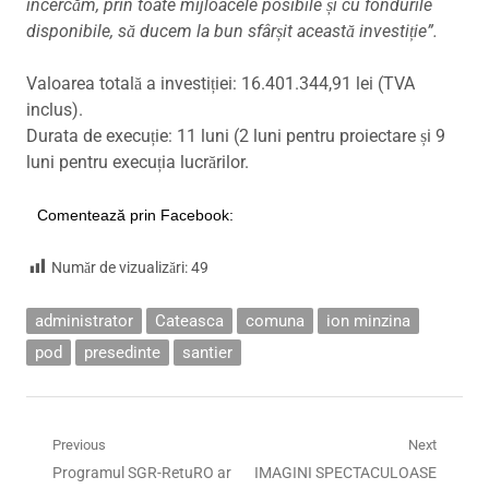
încercăm, prin toate mijloacele posibile și cu fondurile
disponibile, să ducem la bun sfârșit această investiție”.
Valoarea totală a investiției: 16.401.344,91 lei (TVA
inclus).
Durata de execuție: 11 luni (2 luni pentru proiectare și 9
luni pentru execuția lucrărilor.
Comentează prin Facebook:
Număr de vizualizări:
49
administrator
Cateasca
comuna
ion minzina
pod
presedinte
santier
Navigare
Previous
Next
Previous
Next
Programul SGR-RetuRO ar
IMAGINI SPECTACULOASE