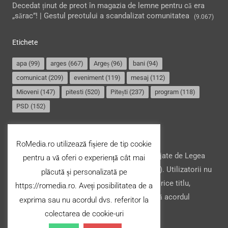
Decedat ținut de preot în magazia de lemne pentru că era
„sărac”! | Gestul preotului a scandalizat comunitatea
(9.067)
Etichete
apa
(99)
arges
(667)
Argeș
(96)
bani
(94)
comunicat
(209)
eveniment
(119)
mesaj
(112)
Mioveni
(147)
pitesti
(520)
Pitești
(237)
program
(118)
PSD
(152)
Termeni și condiții
RoMedia.ro utilizează fișiere de tip cookie
Website-ul şi conţinutul acestuia, sunt protejate de Legea
pentru a vă oferi o experiență cât mai
drepturilor de autor din România (nr. 8/1996). Utilizatorii nu
plăcută și personalizată pe
pot copia, stoca, modifica ori transfera cu orice titlu,
https://romedia.ro. Aveți posibilitatea de a
conţinutul acestuia (parțial sau integral), fără acordul
exprima sau nu acordul dvs. referitor la
deținătorului.
colectarea de cookie-uri