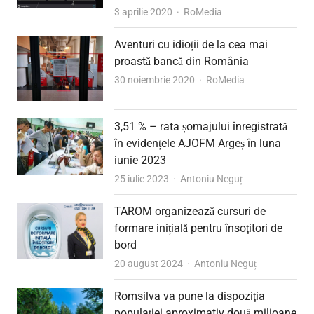
Author
3 aprilie 2020
RoMedia
Aventuri cu idioții de la cea mai
proastă bancă din România
Author
30 noiembrie 2020
RoMedia
3,51 % – rata șomajului înregistrată
în evidențele AJOFM Argeș în luna
iunie 2023
Author
25 iulie 2023
Antoniu Neguț
TAROM organizează cursuri de
formare inițială pentru însoţitori de
bord
Author
20 august 2024
Antoniu Neguț
Romsilva va pune la dispoziţia
populaţiei aproximativ două milioane