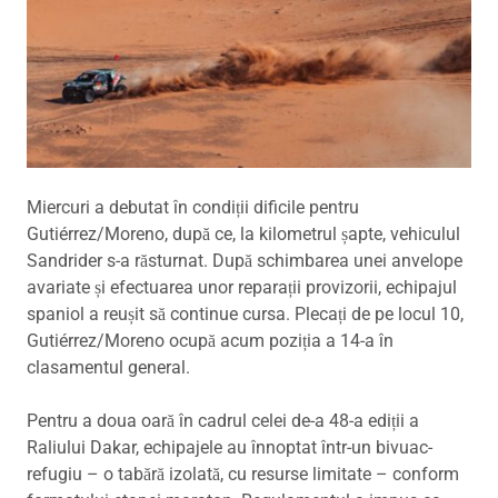
Miercuri a debutat în condiții dificile pentru
Gutiérrez/Moreno, după ce, la kilometrul șapte, vehiculul
Sandrider s-a răsturnat. După schimbarea unei anvelope
avariate și efectuarea unor reparații provizorii, echipajul
spaniol a reușit să continue cursa. Plecați de pe locul 10,
Gutiérrez/Moreno ocupă acum poziția a 14-a în
clasamentul general.
Pentru a doua oară în cadrul celei de-a 48-a ediții a
Raliului Dakar, echipajele au înnoptat într-un bivuac-
refugiu – o tabără izolată, cu resurse limitate – conform