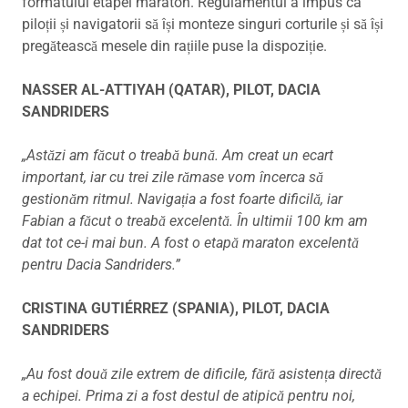
formatului etapei maraton. Regulamentul a impus ca
piloții și navigatorii să își monteze singuri corturile și să își
pregătească mesele din rațiile puse la dispoziție.
NASSER AL-ATTIYAH (QATAR), PILOT, DACIA
SANDRIDERS
„Astăzi am făcut o treabă bună. Am creat un ecart
important, iar cu trei zile rămase vom încerca să
gestionăm ritmul. Navigația a fost foarte dificilă, iar
Fabian a făcut o treabă excelentă. În ultimii 100 km am
dat tot ce-i mai bun. A fost o etapă maraton excelentă
pentru Dacia Sandriders.”
CRISTINA GUTIÉRREZ (SPANIA), PILOT, DACIA
SANDRIDERS
„Au fost două zile extrem de dificile, fără asistența directă
a echipei. Prima zi a fost destul de atipică pentru noi,