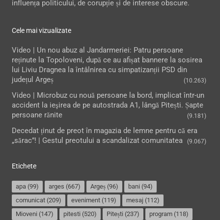
influența politicului, de corupție și de interese obscure.
Cele mai vizualizate
Video | Un nou abuz al Jandarmeriei: Patru persoane
reținute la Topoloveni, după ce au afișat bannere la sosirea
lui Liviu Dragnea la întâlnirea cu simpatizanții PSD din
județul Argeș
(10.263)
Video | Microbuz cu nouă persoane la bord, implicat într-un
accident la ieşirea de pe autostrada A1, lângă Pitești. Șapte
persoane rănite
(9.181)
Decedat ținut de preot în magazia de lemne pentru că era
„sărac”! | Gestul preotului a scandalizat comunitatea
(9.067)
Etichete
apa
(99)
arges
(667)
Argeș
(96)
bani
(94)
comunicat
(209)
eveniment
(119)
mesaj
(112)
Mioveni
(147)
pitesti
(520)
Pitești
(237)
program
(118)