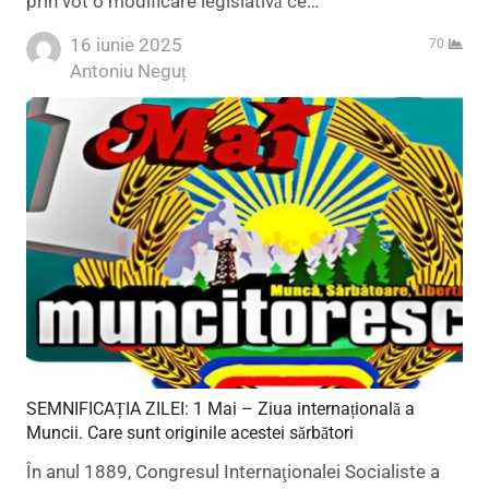
prin vot o modificare legislativă ce…
16 iunie 2025
70
Author
Antoniu Neguț
SEMNIFICAȚIA ZILEI: 1 Mai – Ziua internațională a
Muncii. Care sunt originile acestei sărbători
În anul 1889, Congresul Internaţionalei Socialiste a