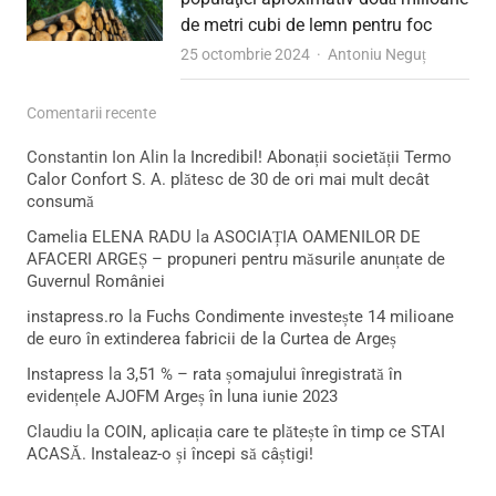
de metri cubi de lemn pentru foc
Author
25 octombrie 2024
Antoniu Neguț
Comentarii recente
Constantin Ion Alin
la
Incredibil! Abonații societății Termo
Calor Confort S. A. plătesc de 30 de ori mai mult decât
consumă
Camelia ELENA RADU
la
ASOCIAȚIA OAMENILOR DE
AFACERI ARGEȘ – propuneri pentru măsurile anunțate de
Guvernul României
instapress.ro
la
Fuchs Condimente investește 14 milioane
de euro în extinderea fabricii de la Curtea de Argeș
Instapress
la
3,51 % – rata șomajului înregistrată în
evidențele AJOFM Argeș în luna iunie 2023
Claudiu
la
COIN, aplicația care te plătește în timp ce STAI
ACASĂ. Instaleaz-o și începi să câștigi!