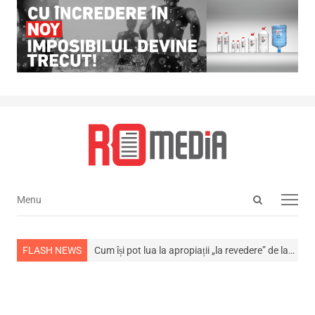
Open
Menu
Menu
search
panel
 din viață
FLASH NEWS
Cum își pot lua la apropiații „la revedere” de la…
NEWS ALERT!