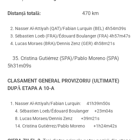
Distanță totală:
470 km
Nasser Al-Attiyah (QAT)/Fabian Lurquin (BEL) 4h54m39s
Sébastien Loeb (FRA)/Édouard Boulanger (FRA) 4h57m47s
Lucas Moraes (BRA)/Dennis Zenz (GER) 4h58m21s
35. Cristina Gutiérrez (SPA)/Pablo Moreno (SPA)
5h31m09s
CLASAMENT GENERAL PROVIZORIU (ULTIMATE)
DUPĂ ETAPA A 10-A
Nasser Al-Attiyah/Fabian Lurquin: 41h39m50s
4. Sébastien Loeb/Édouard Boulanger +23m04s
8. Lucas Moraes/Dennis Zenz +39m21s
14. Cristina Gutiérrez/Pablo Moreno +1h24m42s