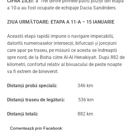
CIFRA ZILEI: 3
Trei dintre primele patru poziții din etapa
a 10-a au fost ocupate de echipaje Dacia Sandriders.
ZIUA URMĂTOARE: ETAPA A 11-A – 15 IANUARIE
Această etapă rapidă impune o navigare impecabilă,
datorită numeroaselor intersecții, bifurcații și joncțiuni
care apar pe traseu, pe măsură ce acesta se îndreaptă
spre nord, de la Bisha către Al-Al Henakiyah. După 882 de
kilometri, confortul relativ al bivuacului de peste noapte
va fi extrem de binevenit.
Distanță probă specială:
346 km
Distanță traseu de legătură:
536 km
Distanță totală:
882 km
Comentează prin Facebook: