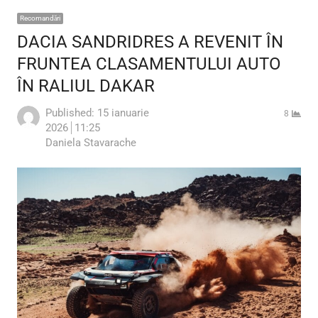
Recomandări
DACIA SANDRIDRES A REVENIT ÎN
FRUNTEA CLASAMENTULUI AUTO
ÎN RALIUL DAKAR
Published:
15 ianuarie
8
2026
11:25
Author
Daniela Stavarache