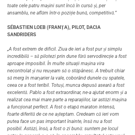
toate cele patru mașini sunt încă în cursă și, per
ansamblu, ne aflăm într-o poziție bună, competitivă.”
SÉBASTIEN LOEB (FRANȚA), PILOT, DACIA
SANDRIDERS
„A fost extrem de dificil. Ziua de ieri a fost pur și simplu
incredibilă – să pilotezi prin dune fără servodirecție a fost
aproape imposibil. În multe situații mașina vira
necontrolat și nu reușeam să o stăpânesc. A trebuit chiar
să merg în marșarier la vale, coborând dunele cu spatele,
ceea ce a fost teribil. Totuși, munca depusă aseară a fost
excelentă. Pablo a fost extraordinar, ne-a ajutat enorm și a
realizat cea mai mare parte a reparațiilor, iar astăzi mașina
a funcționat perfect. A fost o etapă maraton intensă,
foarte diferită de ce ne așteptam. Credeam că ieri vom
putea face un pas important înainte, însă nu a fost
posibil. Astăzi, însă, a fost o zi bună: suntem pe locul