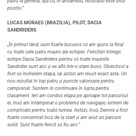
patru la general, așa că, în ansamblu, rezultatul este unul
pozitiv.”
LUCAS MORAES (BRAZILIA), PILOT, DACIA
SANDRIDERS
„În primul rând, sunt foarte bucuros că am ajuns la final
cu toate cele patru mașini ale echipei. Felicitări întregii
echipe Dacia Sandriders pentru că toate mașinile
Sandrider sunt aici și se află într-o stare bună.
Obiectivul a
fost să încheiem etapa, iar astăzi am reușit exact asta. Un
nou rezultat în top patru și puncte valoroase pentru
campionat. Suntem în continuare în lupta pentru
clasament. Ieri am condus etapa pe aproape tot parcursul
ei, însă am întâmpinat o problemă de navigație, extrem de
complicată pentru toată lumea. Astăzi, însă, Dennis a fost
foarte concentrat încă de la start și am avut un parcurs
solid. Sunt foarte fericit să fiu aici.”