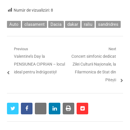
Număr de vizualizări:
8
Auto
clasament
Dacia
dakar
raliu
sandridres
Navigare
Previous
Next
Previous
Next
Valentine’s Day la
Concert simfonic dedicat
în
post:
post:
PENSIUNEA CIPRIAN – locul
Zilei Culturii Naționale, la
articole
ideal pentru îndrăgostiți!
Filarmonica de Stat din
Pitești
twitter
facebook
whatsapp
linkedin
print
reddit
reddit