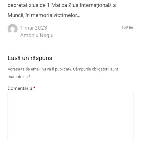
decretat ziua de 1 Mai ca Ziua Internaţională a
Muncii, în memoria victimelor…
1 mai 2023
159
Author
Antoniu Neguț
Lasă un răspuns
Adresa ta de email nu va fi publicată.
Câmpurile obligatorii sunt
marcate cu
*
Comentariu
*