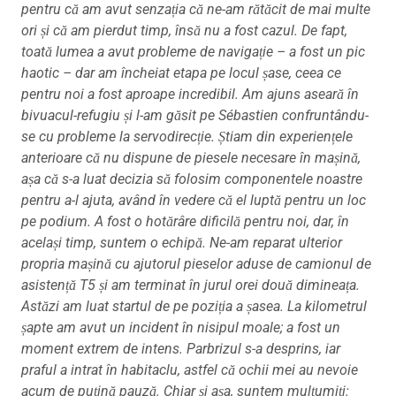
pentru că am avut senzația că ne-am rătăcit de mai multe
ori și că am pierdut timp, însă nu a fost cazul.
De fapt,
toată lumea a avut probleme de navigație – a fost un pic
haotic – dar am încheiat etapa pe locul șase, ceea ce
pentru noi a fost aproape incredibil. Am ajuns aseară în
bivuacul-refugiu și l-am găsit pe Sébastien confruntându-
se cu probleme la servodirecție. Știam din experiențele
anterioare că nu dispune de piesele necesare în mașină,
așa că s-a luat decizia să folosim componentele noastre
pentru a-l ajuta, având în vedere că el luptă pentru un loc
pe podium. A fost o hotărâre dificilă pentru noi, dar, în
același timp, suntem o echipă.
Ne-am reparat ulterior
propria mașină cu ajutorul pieselor aduse de camionul de
asistență T5 și am terminat în jurul orei două dimineața.
Astăzi am luat startul de pe poziția a șasea. La kilometrul
șapte am avut un incident în nisipul moale; a fost un
moment extrem de intens. Parbrizul s-a desprins, iar
praful a intrat în habitaclu, astfel că ochii mei au nevoie
acum de puțină pauză. Chiar și așa, suntem mulțumiți: