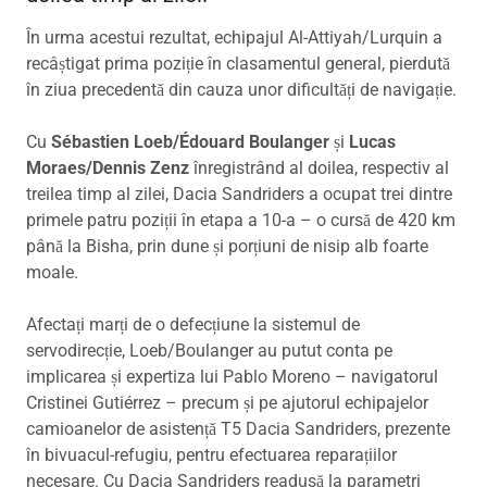
În urma acestui rezultat, echipajul Al-Attiyah/Lurquin a
recâștigat prima poziție în clasamentul general, pierdută
în ziua precedentă din cauza unor dificultăți de navigație.
Cu
Sébastien Loeb/Édouard Boulanger
și
Lucas
Moraes/Dennis Zenz
înregistrând al doilea, respectiv al
treilea timp al zilei, Dacia Sandriders a ocupat trei dintre
primele patru poziții în etapa a 10-a – o cursă de 420 km
până la Bisha, prin dune și porțiuni de nisip alb foarte
moale.
Afectați marți de o defecțiune la sistemul de
servodirecție, Loeb/Boulanger au putut conta pe
implicarea și expertiza lui Pablo Moreno – navigatorul
Cristinei Gutiérrez – precum și pe ajutorul echipajelor
camioanelor de asistență T5 Dacia Sandriders, prezente
în bivuacul-refugiu, pentru efectuarea reparațiilor
necesare. Cu Dacia Sandriders readusă la parametri