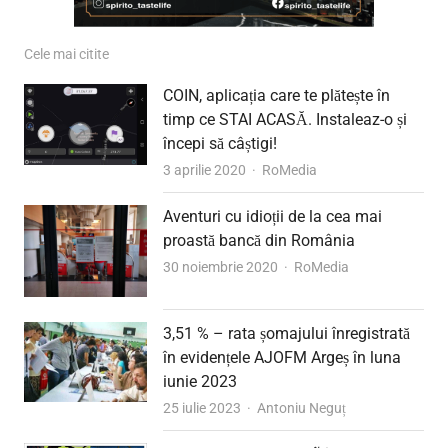
Cele mai citite
COIN, aplicația care te plătește în
timp ce STAI ACASĂ. Instaleaz-o și
începi să câștigi!
Author
3 aprilie 2020
RoMedia
Aventuri cu idioții de la cea mai
proastă bancă din România
Author
30 noiembrie 2020
RoMedia
3,51 % – rata șomajului înregistrată
în evidențele AJOFM Argeș în luna
iunie 2023
Author
25 iulie 2023
Antoniu Neguț