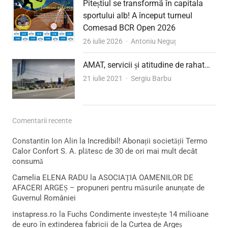
Piteștiul se transformã în capitala
sportului alb! A început turneul
Comesad BCR Open 2026
Author
26 iulie 2026
Antoniu Neguț
AMAT, servicii și atitudine de rahat…
Author
21 iulie 2021
Sergiu Barbu
Comentarii recente
Constantin Ion Alin
la
Incredibil! Abonații societății Termo
Calor Confort S. A. plătesc de 30 de ori mai mult decât
consumă
Camelia ELENA RADU
la
ASOCIAȚIA OAMENILOR DE
AFACERI ARGEȘ – propuneri pentru măsurile anunțate de
Guvernul României
instapress.ro
la
Fuchs Condimente investește 14 milioane
de euro în extinderea fabricii de la Curtea de Argeș