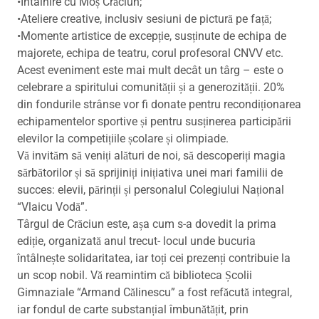
•Întâlnire cu Moș Crăciun;
•Ateliere creative, inclusiv sesiuni de pictură pe față;
•Momente artistice de excepție, susținute de echipa de
majorete, echipa de teatru, corul profesoral CNVV etc.
Acest eveniment este mai mult decât un târg – este o
celebrare a spiritului comunității și a generozității. 20%
din fondurile strânse vor fi donate pentru recondiționarea
echipamentelor sportive și pentru susținerea participării
elevilor la competițiile școlare și olimpiade.
Vă invităm să veniți alături de noi, să descoperiți magia
sărbătorilor și să sprijiniți inițiativa unei mari familii de
succes: elevii, părinții și personalul Colegiului Național
“Vlaicu Vodă”.
Târgul de Crăciun este, așa cum s-a dovedit la prima
ediție, organizată anul trecut- locul unde bucuria
întâlnește solidaritatea, iar toți cei prezenți contribuie la
un scop nobil. Vă reamintim că biblioteca Școlii
Gimnaziale “Armand Călinescu” a fost refăcută integral,
iar fondul de carte substanțial îmbunătățit, prin