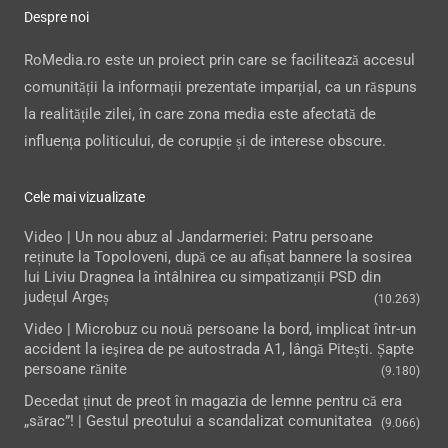
Despre noi
RoMedia.ro este un proiect prin care se facilitează accesul
comunității la informații prezentate imparțial, ca un răspuns
la realitățile zilei, în care zona media este afectată de
influența politicului, de corupție și de interese obscure.
Cele mai vizualizate
Video | Un nou abuz al Jandarmeriei: Patru persoane
reținute la Topoloveni, după ce au afișat bannere la sosirea
lui Liviu Dragnea la întâlnirea cu simpatizanții PSD din
județul Argeș
(10.263)
Video | Microbuz cu nouă persoane la bord, implicat într-un
accident la ieşirea de pe autostrada A1, lângă Pitești. Șapte
persoane rănite
(9.180)
Decedat ținut de preot în magazia de lemne pentru că era
„sărac”! | Gestul preotului a scandalizat comunitatea
(9.066)