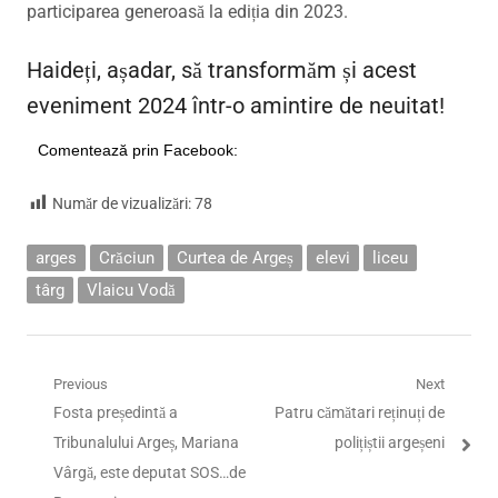
participarea generoasă la ediția din 2023.
Haideți, așadar, să transformăm și acest
eveniment 2024 într-o amintire de neuitat!
Comentează prin Facebook:
Număr de vizualizări:
78
arges
Crăciun
Curtea de Argeș
elevi
liceu
târg
Vlaicu Vodă
Navigare
Previous
Next
Previous
Next
Fosta președintă a
Patru cămătari reținuți de
în
post:
post:
Tribunalului Argeș, Mariana
polițiștii argeșeni
articole
Vârgă, este deputat SOS…de