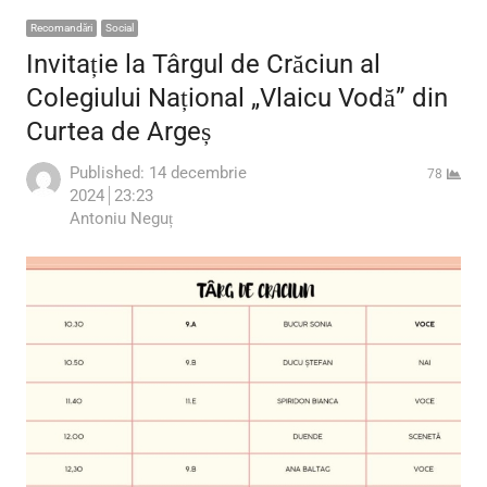
Recomandări
Social
Invitație la Târgul de Crăciun al
Colegiului Național „Vlaicu Vodă” din
Curtea de Argeș
Published:
14 decembrie
78
2024
23:23
Author
Antoniu Neguț