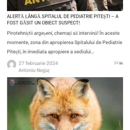
ALERTĂ LÂNGĂ SPITALUL DE PEDIATRIE PITEȘTI – A
FOST GĂSIT UN OBIECT SUSPECT!
Pirotehniștii argeșeni, chemați să intervină! În aceste
momente, zona din apropierea Spitalului de Pediatrie
Pitești, în imediata apropiere a sediului…
27 februarie 2024
54
Author
Antoniu Neguț