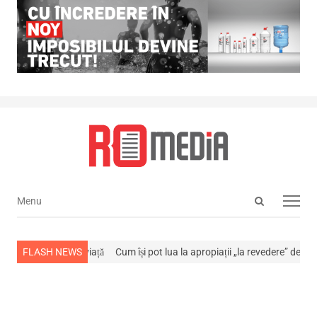
Open
Menu
Menu
search
panel
a stins din viață
FLASH NEWS
Cum își pot lua la apropiații „la revedere” de la…
NEW