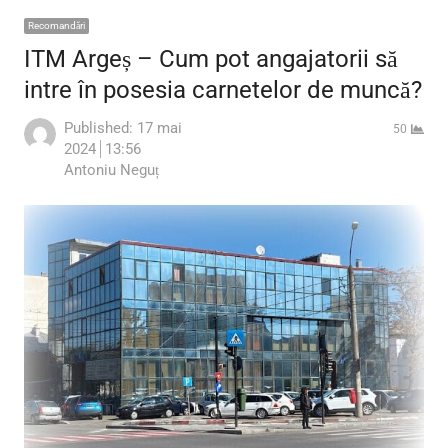
Recomandări
ITM Argeș – Cum pot angajatorii să
intre în posesia carnetelor de muncă?
Published:
17 mai
50
2024
13:56
Author
Antoniu Neguț