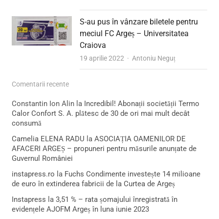
S-au pus în vânzare biletele pentru
meciul FC Argeș – Universitatea
Craiova
Author
19 aprilie 2022
Antoniu Neguț
Comentarii recente
Constantin Ion Alin
la
Incredibil! Abonații societății Termo
Calor Confort S. A. plătesc de 30 de ori mai mult decât
consumă
Camelia ELENA RADU
la
ASOCIAȚIA OAMENILOR DE
AFACERI ARGEȘ – propuneri pentru măsurile anunțate de
Guvernul României
instapress.ro
la
Fuchs Condimente investește 14 milioane
de euro în extinderea fabricii de la Curtea de Argeș
Instapress
la
3,51 % – rata șomajului înregistrată în
evidențele AJOFM Argeș în luna iunie 2023