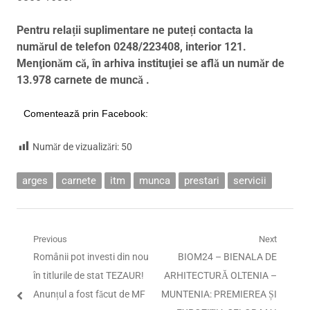
Pentru relații suplimentare ne puteți contacta la
numărul de telefon 0248/223408, interior 121.
Menţionăm că, în arhiva instituţiei se află un număr de
13.978 carnete de muncă .
Comentează prin Facebook:
Număr de vizualizări:
50
arges
carnete
itm
munca
prestari
servicii
Navigare
Previous
Next
Previous
Next
Românii pot investi din nou
BIOM24 – BIENALA DE
în
post:
post:
în titlurile de stat TEZAUR!
ARHITECTURĂ OLTENIA –
articole
Anunțul a fost făcut de MF
MUNTENIA: PREMIEREA ȘI