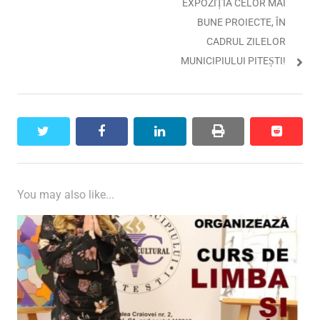
EXPOZIȚIA CELOR MAI
BUNE PROIECTE, ÎN
CADRUL ZILELOR
MUNICIPIULUI PITEȘTI!
twitter
facebook
linkedin
print
reddit
reddit
You may also like...