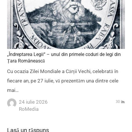
„Îndreptarea Legii“ – unul din primele coduri de legi din
Țara Românească
Cu ocazia Zilei Mondiale a Cărții Vechi, celebrată în
fiecare an, pe 27 iulie, vă prezentăm una dintre cele
mai…
24 iulie 2026
30
Author
RoMedia
Lasă un răspuns