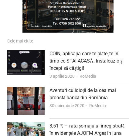
Cele mai citite
COIN, aplicația care te plătește în
timp ce STAI ACASĂ. Instaleaz-o și
începi să câștigi!
Author
3 aprilie 2020
RoMedia
Aventuri cu idioții de la cea mai
proastă bancă din România
Author
30 noiembrie 2020
RoMedia
3,51 % – rata șomajului înregistrată
în evidențele AJOFM Argeș în luna