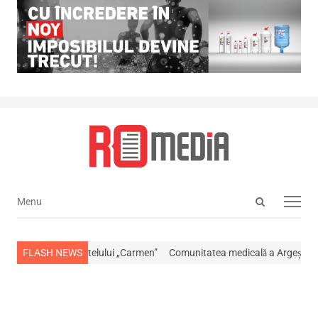
Open
Menu
Menu
search
panel
, patronul hotelului „Carmen”
FLASH NEWS
Comunitatea medicală a Argeșului este în