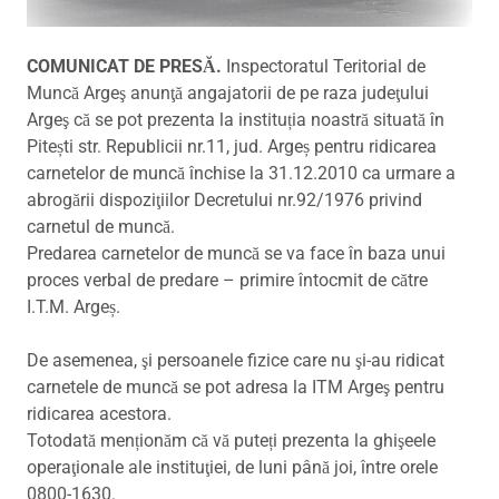
COMUNICAT DE PRESĂ.
Inspectoratul Teritorial de
Muncă Argeş anunţă angajatorii de pe raza judeţului
Argeş că se pot prezenta la instituția noastră situată în
Pitești str. Republicii nr.11, jud. Argeș pentru ridicarea
carnetelor de muncă închise la 31.12.2010 ca urmare a
abrogării dispoziţiilor Decretului nr.92/1976 privind
carnetul de muncă.
Predarea carnetelor de muncă se va face în baza unui
proces verbal de predare – primire întocmit de către
I.T.M. Argeș.
De asemenea, şi persoanele fizice care nu şi-au ridicat
carnetele de muncă se pot adresa la ITM Argeş pentru
ridicarea acestora.
Totodată menționăm că vă puteți prezenta la ghişeele
operaţionale ale instituţiei, de luni până joi, între orele
0800-1630.