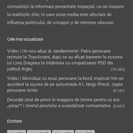
comunității la informații prezentate imparțial, ca un răspuns
la realitățile zilei, în care zona media este afectată de
influența politicului, de corupție și de interese obscure.
Cele mai vizualizate
Video | Un nou abuz al Jandarmeriei: Patru persoane
reținute la Topoloveni, după ce au afișat bannere la sosirea
lui Liviu Dragnea la întâlnirea cu simpatizanții PSD din
județul Argeș
(10.263)
Video | Microbuz cu nouă persoane la bord, implicat într-un
accident la ieşirea de pe autostrada A1, lângă Pitești. Șapte
persoane rănite
(9.181)
Decedat ținut de preot în magazia de lemne pentru că era
„sărac”! | Gestul preotului a scandalizat comunitatea
(9.067)
Etichete