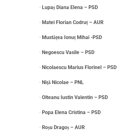
·
Lupaș Diana Elena – PSD
·
Matei Florian Codruț – AUR
·
Mustățea Ionuț Mihai -PSD
·
Negoescu Vasile – PSD
·
Nicolaescu Marius Florinel – PSD
·
Niță Nicolae – PNL
·
Olteanu Iustin Valentin – PSD
·
Popa Elena Cristina – PSD
·
Roșu Dragoș – AUR