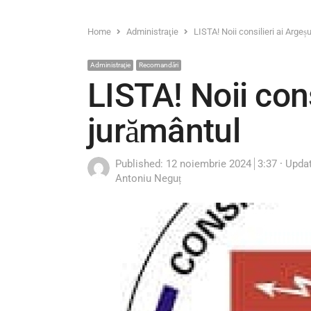
Home
Administraţie
LISTA! Noii consilieri ai Arge
Administraţie
Recomandări
LISTA! Noii cons
jurământul
Published:
12 noiembrie 2024
3:37
Upda
Author
Antoniu Neguț