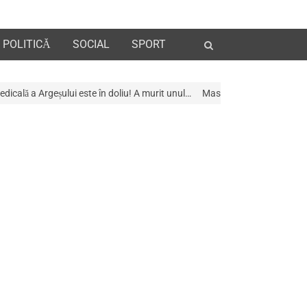
Open
POLITICĂ
SOCIAL
SPORT
search
panel
te în doliu! A murit unul…
Mascații au descins la Galeria de Artã din Pit