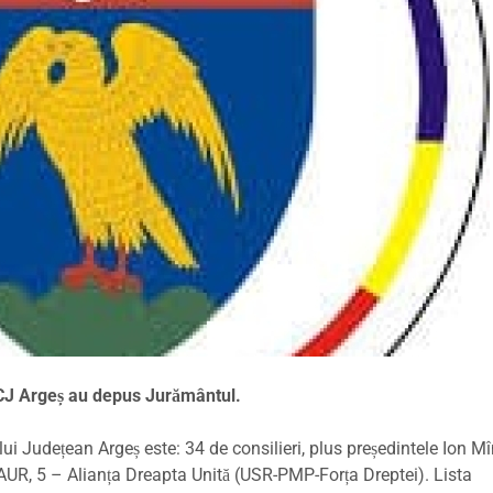
ai CJ Argeș au depus Jurământul.
 Județean Argeș este: 34 de consilieri, plus președintele Ion Mî
 AUR, 5 – Alianța Dreapta Unită (USR-PMP-Forța Dreptei). Lista