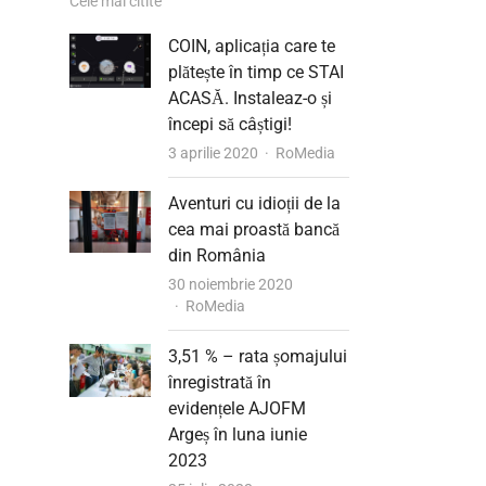
Cele mai citite
COIN, aplicația care te
plătește în timp ce STAI
ACASĂ. Instaleaz-o și
începi să câștigi!
Author
3 aprilie 2020
RoMedia
Aventuri cu idioții de la
cea mai proastă bancă
din România
30 noiembrie 2020
Author
RoMedia
3,51 % – rata șomajului
înregistrată în
evidențele AJOFM
Argeș în luna iunie
2023