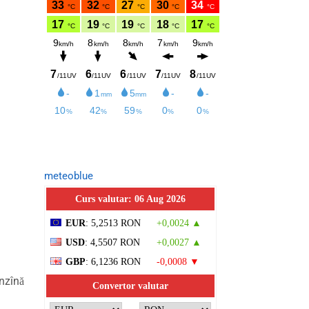
meteoblue
Curs valutar: 06 Aug 2026
EUR
: 5,2513 RON
+0,0024 ▲
USD
: 4,5507 RON
+0,0027 ▲
GBP
: 6,1236 RON
-0,0008 ▼
nzînă
Convertor valutar