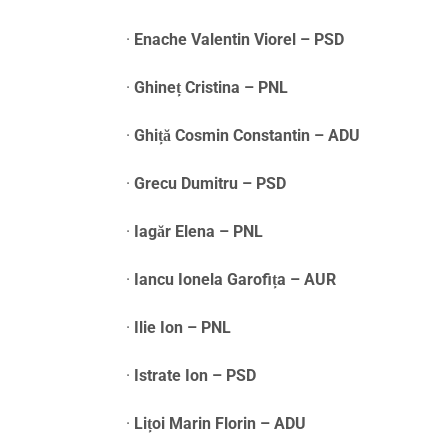
·
Enache Valentin Viorel – PSD
·
Ghineț Cristina – PNL
·
Ghiță Cosmin Constantin – ADU
·
Grecu Dumitru – PSD
·
Iagăr Elena – PNL
·
Iancu Ionela Garofița – AUR
·
Ilie Ion – PNL
·
Istrate Ion – PSD
·
Lițoi Marin Florin – ADU