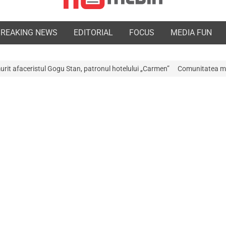
BREAKING NEWS
EDITORIAL
FOCUS
MEDIA FUN
 Stan, patronul hotelului „Carmen”
Comunitatea medicală a Argeșului es