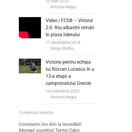
25 iulie 2023
Author
Antoniu Neguț
Video | FCSB – Viitorul
2-0. Roș-albastrii rămân
în plasa liderului
11 decembrie 2018
Author
Sergiu Barbu
Victorie pentru echipa
lui Răzvan Lucescu în a
13-a etapă a
campionatului Greciei
14 noiembrie 2022
Author
Antoniu Neguț
Comentarii recente
Constantin Ion Alin
la
Incredibil!
Abonații societății Termo Calor