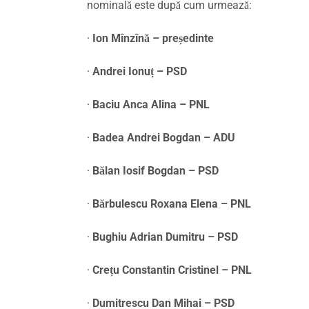
nominală este după cum urmează:
·
Ion Mînzînă – președinte
·
Andrei Ionuț – PSD
·
Baciu Anca Alina – PNL
·
Badea Andrei Bogdan – ADU
·
Bălan Iosif Bogdan – PSD
·
Bărbulescu Roxana Elena – PNL
·
Bughiu Adrian Dumitru – PSD
·
Crețu Constantin Cristinel – PNL
·
Dumitrescu Dan Mihai – PSD