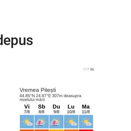
 depus
117