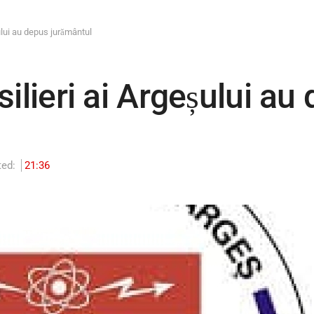
șului au depus jurământul
ilieri ai Argeșului au
ted:
21:36