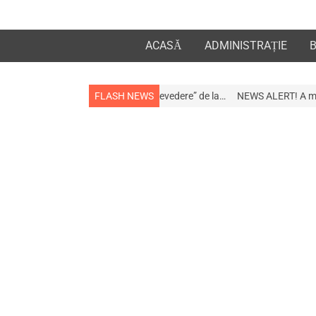
ACASĂ
ADMINISTRAȚIE
 la apropiații „la revedere” de la…
FLASH NEWS
NEWS ALERT! A murit afaceristul Gogu