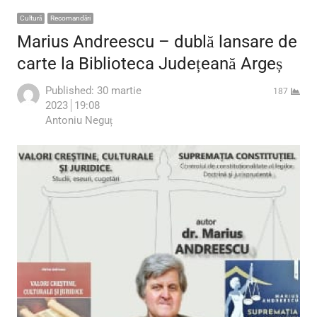
Cultură
Recomandări
Marius Andreescu – dublă lansare de
carte la Biblioteca Județeană Argeș
Published:
30 martie
187
2023
19:08
Author
Antoniu Neguț