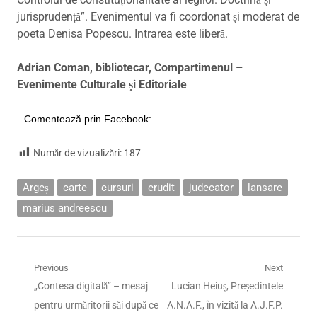
jurisprudență”. Evenimentul va fi coordonat și moderat de
poeta Denisa Popescu. Intrarea este liberă.
Adrian Coman, bibliotecar, Compartimenul –
Evenimente Culturale și Editoriale
Comentează prin Facebook:
Număr de vizualizări:
187
Argeș
carte
cursuri
erudit
judecator
lansare
marius andreescu
Navigare
Previous
Next
Previous
Next
„Contesa digitală” – mesaj
Lucian Heiuș, Președintele
în
post:
post:
pentru urmăritorii săi după ce
A.N.A.F., în vizită la A.J.F.P.