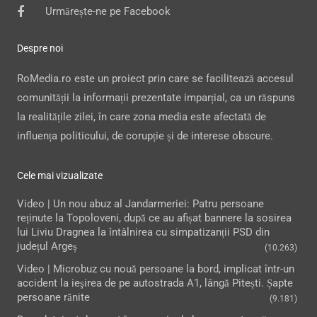
Urmărește-ne pe Facebook
Despre noi
RoMedia.ro este un proiect prin care se facilitează accesul
comunității la informații prezentate imparțial, ca un răspuns
la realitățile zilei, în care zona media este afectată de
influența politicului, de corupție și de interese obscure.
Cele mai vizualizate
Video | Un nou abuz al Jandarmeriei: Patru persoane
reținute la Topoloveni, după ce au afișat bannere la sosirea
lui Liviu Dragnea la întâlnirea cu simpatizanții PSD din
județul Argeș
(10.263)
Video | Microbuz cu nouă persoane la bord, implicat într-un
accident la ieşirea de pe autostrada A1, lângă Pitești. Șapte
persoane rănite
(9.181)