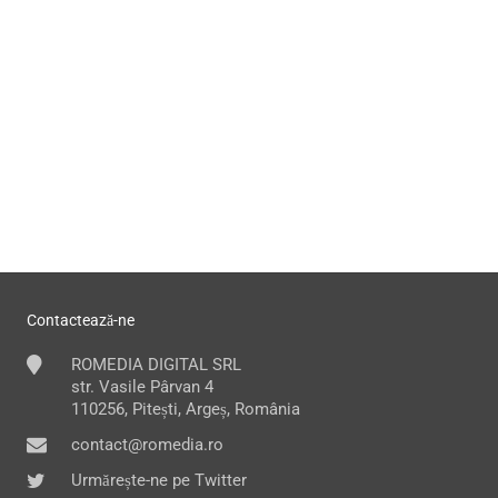
Contactează-ne
ROMEDIA DIGITAL SRL
str. Vasile Pârvan 4
110256, Pitești, Argeș, România
contact@romedia.ro
Urmărește-ne pe Twitter