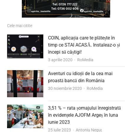
Cele mai citite
COIN, aplicația care te plătește în
timp ce STAI ACASĂ. Instaleaz-o și
începi să câștigi!
Author
3 aprilie 2020
RoMedia
Aventuri cu idioții de la cea mai
proastă bancă din România
Author
30 noiembrie 2020
RoMedia
3,51 % – rata șomajului înregistrată
în evidențele AJOFM Argeș în luna
iunie 2023
Author
25 iulie 2023
Antoniu Neguț