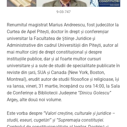
9-03-747
Renumitul magistrat Marius Andreescu, fost judecător la
Curtea de Apel Pitești, doctor în drept și conferențiar
universitar la Facultatea de Ştiinţe Juridice şi
Administrative din cadrul Universității din Piteşti, autor al
mai multor cărți de drept constituțional și despre
instituțiile publice, dar și al foarte multor cursuri
universitare și a sute de studii de specialitate publicate în
reviste din țară, SUA și Canada (New York, Boston,
Montreal), erudit autor de studii filosofice și religioase, își
va lansa, vineri, 31 martie, începând cu ora 14:00, la Sala
de Conferințe a Bibliotecii Județene
”Dinicu Golescu”
Argeș, alte două noi volume.
Este vorba despre
”Valori creștine, culturale și juridice –
studii, eseuri, cugetări” și ”Supremația constituției.
Controlul de constituționalitate al legilor. Doctrină și