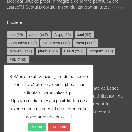
Decedat ținut de preot în magazia de lemne pentru că era
„sărac”! | Gestul preotului a scandalizat comunitatea
(9.067)
Etichete
apa
(99)
arges
(667)
Argeș
(96)
bani
(94)
comunicat
(209)
eveniment
(119)
mesaj
(112)
Mioveni
(147)
pitesti
(520)
Pitești
(237)
program
(118)
PSD
(152)
Termeni și condiții
RoMedia.ro utilizează fișiere de tip cookie
pentru a vă oferi o experiență cât mai
Website-ul şi conţinutul acestuia, sunt protejate de Legea
plăcută și personalizată pe
drepturilor de autor din România (nr. 8/1996). Utilizatorii nu
https://romedia.ro. Aveți posibilitatea de a
pot copia, stoca, modifica ori transfera cu orice titlu,
exprima sau nu acordul dvs. referitor la
conţinutul acestuia (parțial sau integral), fără acordul
colectarea de cookie-uri
deținătorului.
Accept
Nu accept