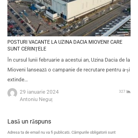
POSTURI VACANTE LA UZINA DACIA MIOVENI! CARE
SUNT CERINȚELE
În cursul lunii februarie a acestui an, Uzina Dacia de la
Mioveni lansează o campanie de recrutare pentru a-și
extinde…
29 ianuarie 2024
327
Author
Antoniu Neguț
Lasă un răspuns
Adresa ta de email nu va fi publicată.
Câmpurile obligatorii sunt