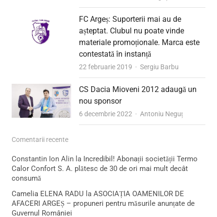
FC Argeș: Suporterii mai au de
așteptat. Clubul nu poate vinde
materiale promoționale. Marca este
contestată în instanță
Author
22 februarie 2019
Sergiu Barbu
CS Dacia Mioveni 2012 adaugă un
nou sponsor
Author
6 decembrie 2022
Antoniu Neguț
Comentarii recente
Constantin Ion Alin
la
Incredibil! Abonații societății Termo
Calor Confort S. A. plătesc de 30 de ori mai mult decât
consumă
Camelia ELENA RADU
la
ASOCIAȚIA OAMENILOR DE
AFACERI ARGEȘ – propuneri pentru măsurile anunțate de
Guvernul României