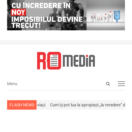
Open
Menu
Menu
search
panel
s-a stins din viață
FLASH NEWS
Cum își pot lua la apropiații „la revedere” de la…
NE