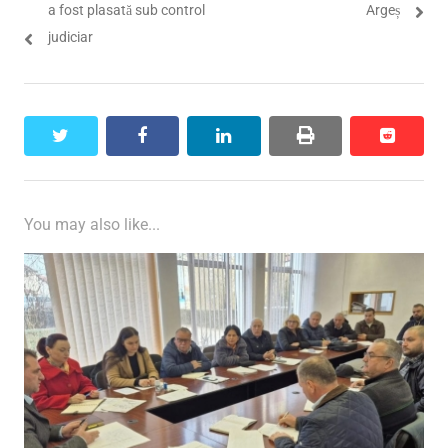
articole
a fost plasată sub control
Argeș
judiciar
twitter
facebook
linkedin
print
reddit
reddit
You may also like...