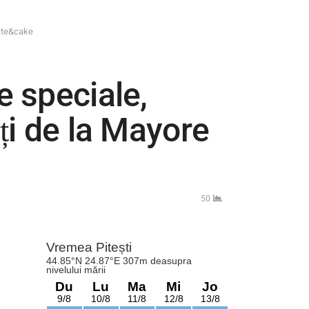
late&cake
e speciale,
ați de la Mayore
50