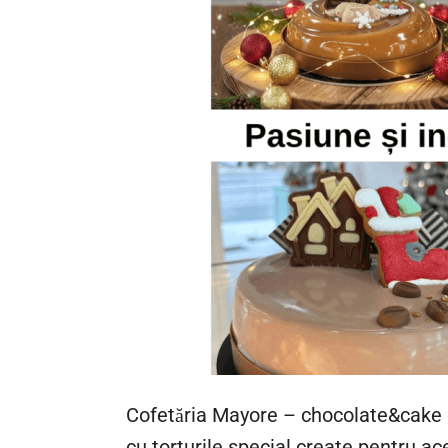
Cofetăria Mayore – chocolate&cake din
cu torturile special create pentru ac