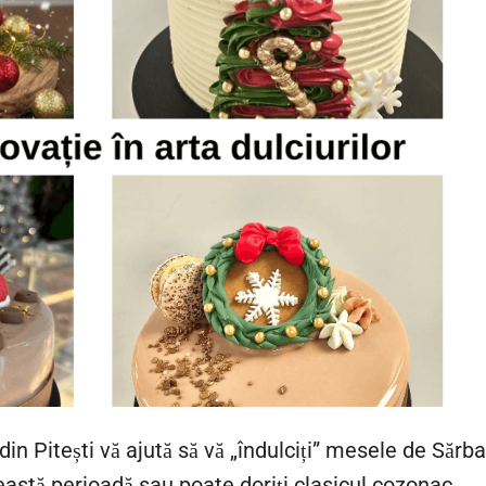
 Pitești vă ajută să vă „îndulciți” mesele de Sărba
eastă perioadă sau poate doriți clasicul cozonac