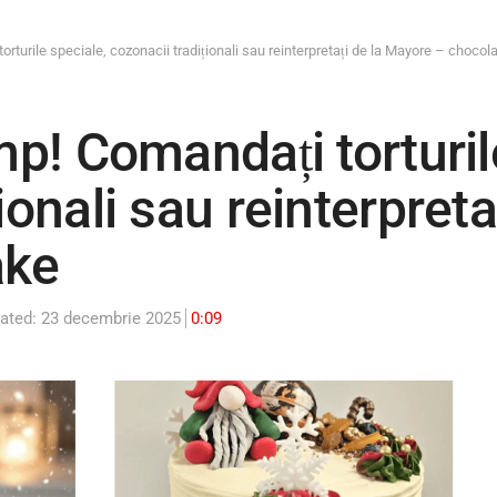
torturile speciale, cozonacii tradiționali sau reinterpretați de la Mayore – choco
mp! Comandați torturil
ionali sau reinterpret
ake
ated: 23 decembrie 2025
0:09