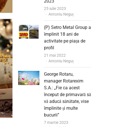
2023
25 iulie 2023
Author
Antoniu Neguț
(P) Setro Metal Group a
împlinit 18 ani de
activitate pe piața de
profil
21 mai 2022
Author
Antoniu Neguț
George Rotaru,
manager Rotarexim
S.A.: „Fie ca acest
început de primavară să
vă aducă sănătate, vise
împlinite și multe
bucurii”
7 martie 2023