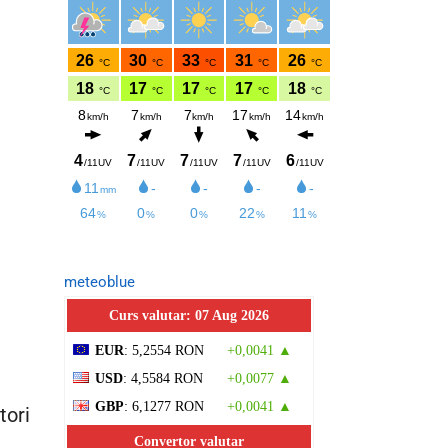
meteoblue
Curs valutar: 07 Aug 2026
EUR
: 5,2554 RON
+0,0041 ▲
USD
: 4,5584 RON
+0,0077 ▲
GBP
: 6,1277 RON
+0,0041 ▲
tori
Convertor valutar