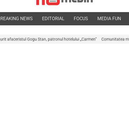
BREAKING NEWS
EDITORIAL
FOCUS
MEDIA FUN
onul hotelului „Carmen”
Comunitatea medicală a Argeșului este în doliu!