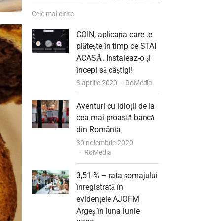
Cele mai citite
COIN, aplicația care te
plătește în timp ce STAI
ACASĂ. Instaleaz-o și
începi să câștigi!
Author
3 aprilie 2020
RoMedia
Aventuri cu idioții de la
cea mai proastă bancă
din România
30 noiembrie 2020
Author
RoMedia
3,51 % – rata șomajului
înregistrată în
evidențele AJOFM
Argeș în luna iunie