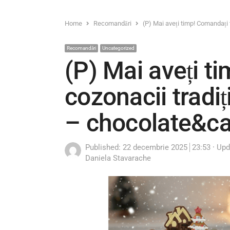
Home
Recomandări
(P) Mai aveți timp! Comandați 
Recomandări
Uncategorized
(P) Mai aveți ti
cozonacii tradiț
– chocolate&c
Published:
22 decembrie 2025
23:53
Upd
Author
Daniela Stavarache