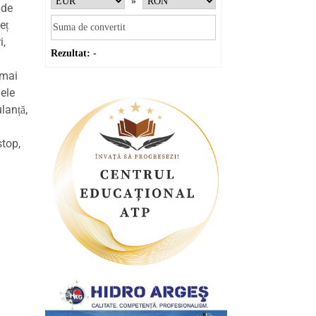
»
 de
eț
i,
Rezultat:
-
 mai
dele
lanță,
stop,