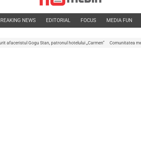
BREAKING NEWS
EDITORIAL
FOCUS
MEDIA FUN
Stan, patronul hotelului „Carmen”
Comunitatea medicală a Argeșului est