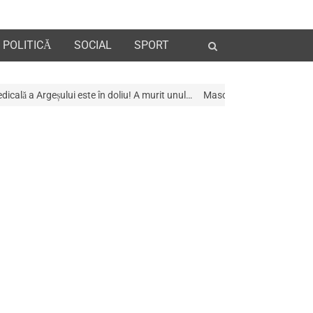
Open
POLITICĂ
SOCIAL
SPORT
search
panel
e în doliu! A murit unul…
Mascații au descins la Galeria de Artã din Pite