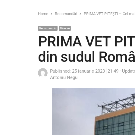
Home
Recomandări
PRIMA VET PITEȘTI – Cel mai m
Recomandări
Diverse
PRIMA VET PITE
din sudul Român
Published:
25 ianuarie 2023
21:49
Updat
Author
Antoniu Neguț