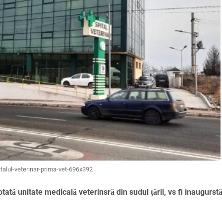
italul-veterinar-prima-vet-696x392
tată unitate medicală veterinsră din sudul țării, vs fi inaugurst