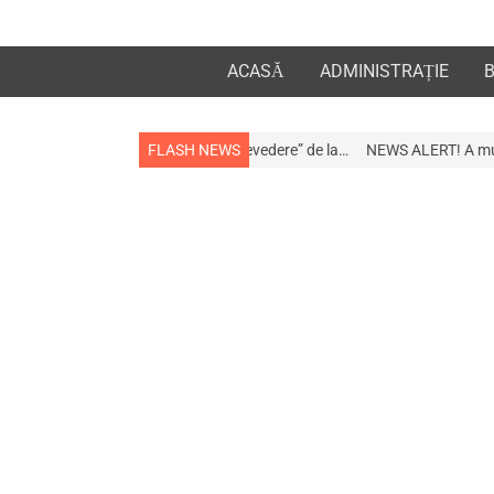
ACASĂ
ADMINISTRAȚIE
la apropiații „la revedere” de la…
FLASH NEWS
NEWS ALERT! A murit afaceristul Gogu 