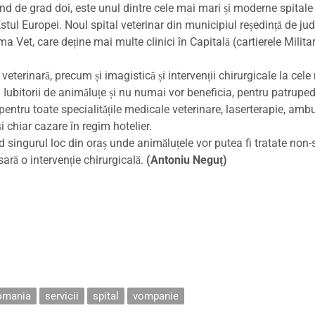
iind de grad doi, este unul dintre cele mai mari și moderne spitale
tul Europei. Noul spital veterinar din municipiul reședință de jud
ima Vet, care deține mai multe clinici în Capitală (cartierele Militar
veterinară, precum și imagistică și intervenții chirurgicale la cele
 Iubitorii de animăluțe și nu numai vor beneficia, pentru patrupe
pentru toate specialitățile medicale veterinare, laserterapie, ambu
i chiar cazare în regim hotelier.
ind singurul loc din oraș unde animăluțele vor putea fi tratate non-
sară o intervenție chirurgicală.
(Antoniu Neguț)
omania
servicii
spital
vompanie