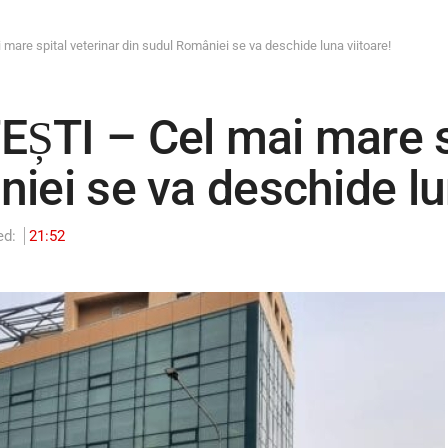
are spital veterinar din sudul României se va deschide luna viitoare!
ȘTI – Cel mai mare sp
iei se va deschide lun
ed:
21:52