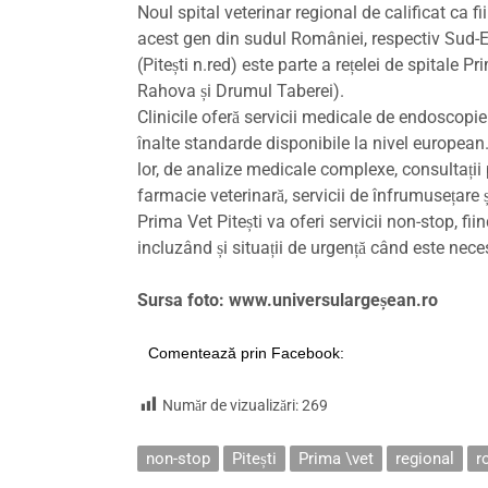
Noul spital veterinar regional de calificat ca f
acest gen din sudul României, respectiv Sud-Es
(Pitești n.red) este parte a rețelei de spitale Pr
Rahova și Drumul Taberei).
Clinicile oferă servicii medicale de endoscopie 
înalte standarde disponibile la nivel european.
lor, de analize medicale complexe, consultații 
farmacie veterinară, servicii de înfrumusețare ș
Prima Vet Pitești va oferi servicii non-stop, fi
incluzând și situații de urgență când este nece
Sursa foto: www.universulargeșean.ro
Comentează prin Facebook:
Număr de vizualizări:
269
non-stop
Pitești
Prima \vet
regional
r