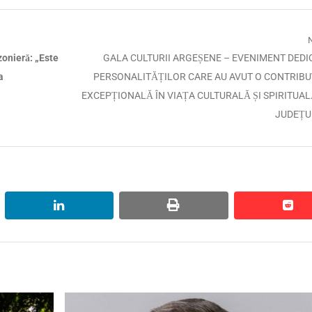
Next
onieră: „Este
GALA CULTURII ARGEȘENE – EVENIMENT DEDI
post:
a
PERSONALITĂȚILOR CARE AU AVUT O CONTRIBU
EXCEPȚIONALĂ ÎN VIAȚA CULTURALĂ ȘI SPIRITUAL
JUDEȚU
linkedin
print
red
red