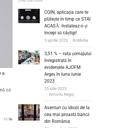
Cele mai citite
COIN, aplicația care te
plătește în timp ce STAI
ACASĂ. Instaleaz-o și
începi să câștigi!
Author
3 aprilie 2020
RoMedia
3,51 % – rata șomajului
înregistrată în
evidențele AJOFM
e a
Argeș în luna iunie
2023
25 iulie 2023
mă că
Author
Antoniu Neguț
Aventuri cu idioții de la
cea mai proastă bancă
83
din România