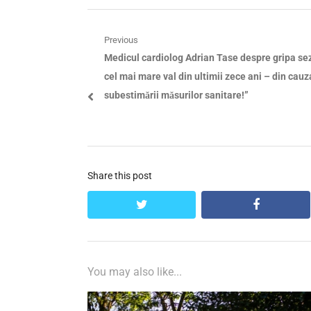
Navigare
Previous
Previous
Medicul cardiolog Adrian Tase despre gripa sez
în
post:
cel mai mare val din ultimii zece ani – din cauz
articole
subestimării măsurilor sanitare!”
Share this post
twitter
facebook
You may also like...