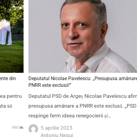
ente din
Deputatul Nicolae Pavelescu: „Presupusa amânar
PNRR este exclusă!”
tea pentru
Deputatul PSD de Argeș Nicolae Pavelescu afir
uta să
presupusa amânare a PNRR este exclusă. „PSD
respinge ferm ideea renegocierii și…
5 aprilie 2023
490
Author
Antoniu Neguț