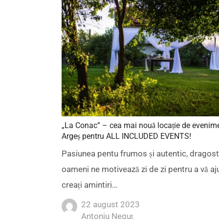
„La Conac” – cea mai nouă locație de evenim
Argeș pentru ALL INCLUDED EVENTS!
Pasiunea pentu frumos și autentic, dragos
oameni ne motivează zi de zi pentru a vă aj
creați amintiri…
22 august 2023
Author
Antoniu Neguț