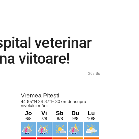
ital veterinar
a viitoare!
269