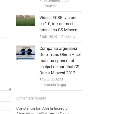
30 noiembrie 2020
Author
RoMedia
Video | FCSB, victorie
cu 1-0, într-un meci
amical cu CS Mioveni
Author
5 iulie 2019
RoMedia
Compania argeșeană
Dolo Trans Olimp – cel
mai nou sponsor al
echipei de handbal CS
Dacia Mioveni 2012
30 martie 2023
Author
Antoniu Neguț
Comentarii recente
Constantin Ion Alin
la
Incredibil!
Abonații societății Termo Calor