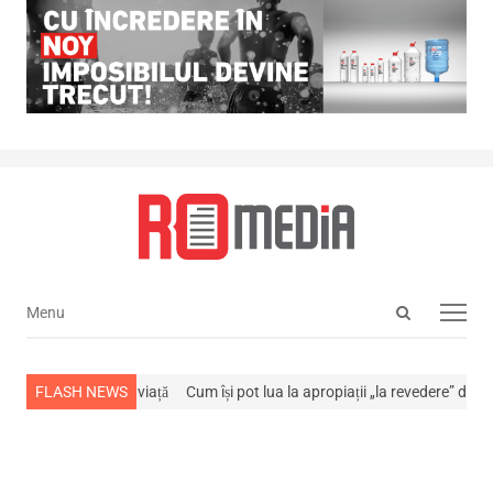
Open
Menu
Menu
search
panel
-a stins din viață
FLASH NEWS
Cum își pot lua la apropiații „la revedere” de la…
NE