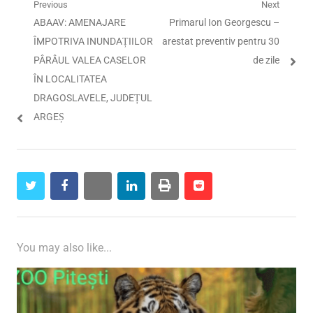
Navigare
Previous
Next
Previous
Next
ABAAV: AMENAJARE
Primarul Ion Georgescu –
în
post:
post:
ÎMPOTRIVA INUNDAȚIILOR
arestat preventiv pentru 30
articole
PÂRÂUL VALEA CASELOR
de zile
ÎN LOCALITATEA
DRAGOSLAVELE, JUDEȚUL
ARGEȘ
twitter
facebook
whatsapp
linkedin
print
reddit
reddit
You may also like...