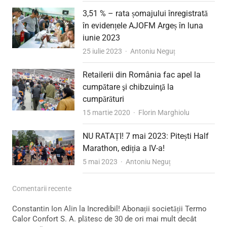
3,51 % – rata șomajului înregistrată
în evidențele AJOFM Argeș în luna
iunie 2023
Author
25 iulie 2023
Antoniu Neguț
Retailerii din România fac apel la
cumpătare şi chibzuinţă la
cumpărături
Author
15 martie 2020
Florin Marghiolu
NU RATAȚI! 7 mai 2023: Pitești Half
Marathon, ediția a IV-a!
Author
5 mai 2023
Antoniu Neguț
Comentarii recente
Constantin Ion Alin
la
Incredibil! Abonații societății Termo
Calor Confort S. A. plătesc de 30 de ori mai mult decât