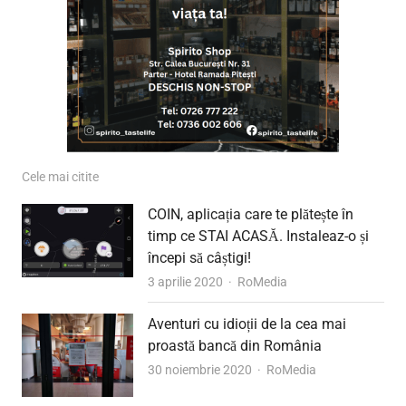
Cele mai citite
COIN, aplicația care te plătește în
timp ce STAI ACASĂ. Instaleaz-o și
începi să câștigi!
Author
3 aprilie 2020
RoMedia
Aventuri cu idioții de la cea mai
proastă bancă din România
Author
30 noiembrie 2020
RoMedia