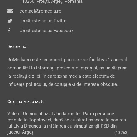
110256, Pitești, Argeș, România
contact@romedia.ro
Urmărește-ne pe Twitter
Urmărește-ne pe Facebook
Despre noi
RoMedia.ro este un proiect prin care se facilitează accesul
comunității la informații prezentate imparțial, ca un răspuns
la realitățile zilei, în care zona media este afectată de
influența politicului, de corupție și de interese obscure.
Cele mai vizualizate
Video | Un nou abuz al Jandarmeriei: Patru persoane
reținute la Topoloveni, după ce au afișat bannere la sosirea
lui Liviu Dragnea la întâlnirea cu simpatizanții PSD din
județul Argeș
(10.263)