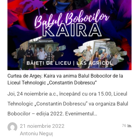
Curtea de Argeș: Kaira va anima Balul Bobocilor de la
Liceul Tehnologic „Constantin Dobrescu”
Joi, 24 noiembrie a.c., începând cu ora 15.00, Liceul
Tehnologic „Constantin Dobrescu” va organiza Balul
Bobocilor – ediția 2022. Evenimentul…
21 noiembrie 2022
76
Author
Antoniu Neguț