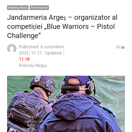
Breaking News
Recomandări
Jandarmeria Argeș – organizator al
competiției „Blue Warriors – Pistol
Challenge”
Published:
6 octombrie
38
2023
11:17
Updated:
11:18
Author
Antoniu Neguț