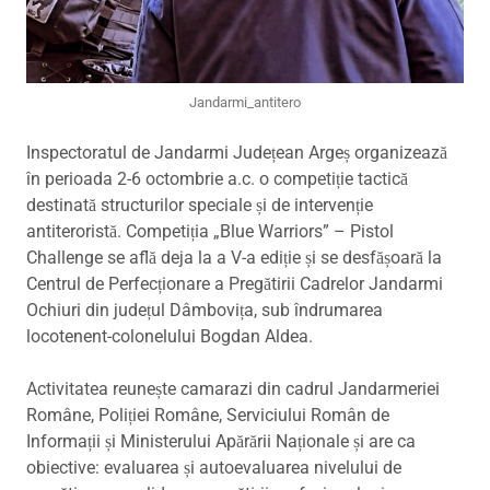
Jandarmi_antitero
Inspectoratul de Jandarmi Județean Argeș organizează
în perioada 2-6 octombrie a.c. o competiție tactică
destinată structurilor speciale și de intervenție
antiteroristă. Competiția „Blue Warriors” – Pistol
Challenge se află deja la a V-a ediție și se desfășoară la
Centrul de Perfecționare a Pregătirii Cadrelor Jandarmi
Ochiuri din județul Dâmbovița, sub îndrumarea
locotenent-colonelului Bogdan Aldea.
Activitatea reunește camarazi din cadrul Jandarmeriei
Române, Poliției Române, Serviciului Român de
Informații și Ministerului Apărării Naționale și are ca
obiective: evaluarea și autoevaluarea nivelului de