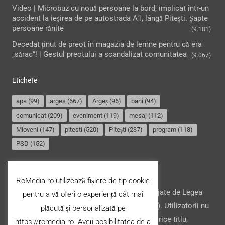
Video | Microbuz cu nouă persoane la bord, implicat într-un
accident la ieşirea de pe autostrada A1, lângă Pitești. Șapte
persoane rănite
(9.181)
Decedat ținut de preot în magazia de lemne pentru că era
„sărac”! | Gestul preotului a scandalizat comunitatea
(9.067)
Etichete
apa
(99)
arges
(667)
Argeș
(96)
bani
(94)
comunicat
(209)
eveniment
(119)
mesaj
(112)
Mioveni
(147)
pitesti
(520)
Pitești
(237)
program
(118)
PSD
(152)
Termeni și condiții
RoMedia.ro utilizează fișiere de tip cookie
Website-ul şi conţinutul acestuia, sunt protejate de Legea
pentru a vă oferi o experiență cât mai
drepturilor de autor din România (nr. 8/1996). Utilizatorii nu
plăcută și personalizată pe
pot copia, stoca, modifica ori transfera cu orice titlu,
https://romedia.ro. Aveți posibilitatea de a