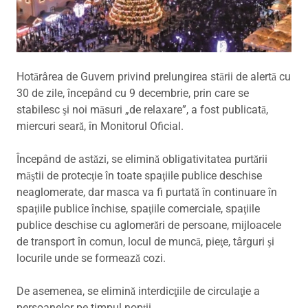
Hotărârea de Guvern privind prelungirea stării de alertă cu
30 de zile, începând cu 9 decembrie, prin care se
stabilesc şi noi măsuri „de relaxare”, a fost publicată,
miercuri seară, în Monitorul Oficial.
Începând de astăzi, se elimină obligativitatea purtării
măştii de protecţie în toate spaţiile publice deschise
neaglomerate, dar masca va fi purtată în continuare în
spaţiile publice închise, spaţiile comerciale, spaţiile
publice deschise cu aglomerări de persoane, mijloacele
de transport în comun, locul de muncă, pieţe, târguri şi
locurile unde se formează cozi.
De asemenea, se elimină interdicţiile de circulaţie a
persoanelor pe timpul nopţii.