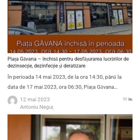
Piața Găvana – închisă pentru desfășurarea lucrărilor de
dezinsecție, dezinfecție și deratizare
În perioada 14 mai 2023, de la ora 14:30, până la
data de 17 mai 2023, ora 06:30, Piața Găvana…
12 mai 2023
50
Author
Antoniu Neguț