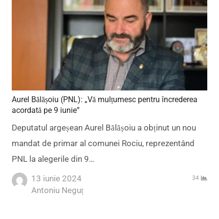
Aurel Bălășoiu (PNL): „Vă mulțumesc pentru încrederea
acordată pe 9 iunie”
Deputatul argeșean Aurel Bălășoiu a obținut un nou
mandat de primar al comunei Rociu, reprezentând
PNL la alegerile din 9…
13 iunie 2024
34
Author
Antoniu Neguț