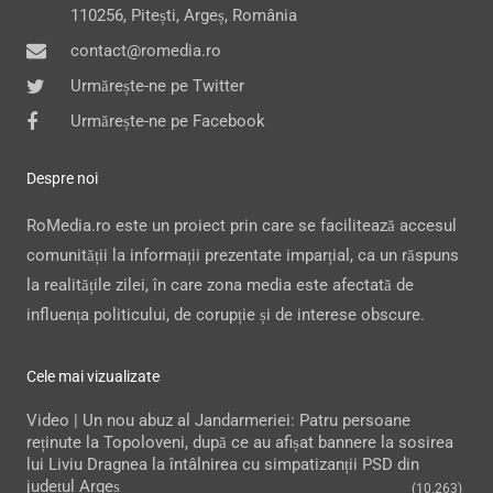
110256, Pitești, Argeș, România
contact@romedia.ro
Urmărește-ne pe Twitter
Urmărește-ne pe Facebook
Despre noi
RoMedia.ro este un proiect prin care se facilitează accesul
comunității la informații prezentate imparțial, ca un răspuns
la realitățile zilei, în care zona media este afectată de
influența politicului, de corupție și de interese obscure.
Cele mai vizualizate
Video | Un nou abuz al Jandarmeriei: Patru persoane
reținute la Topoloveni, după ce au afișat bannere la sosirea
lui Liviu Dragnea la întâlnirea cu simpatizanții PSD din
județul Argeș
(10.263)