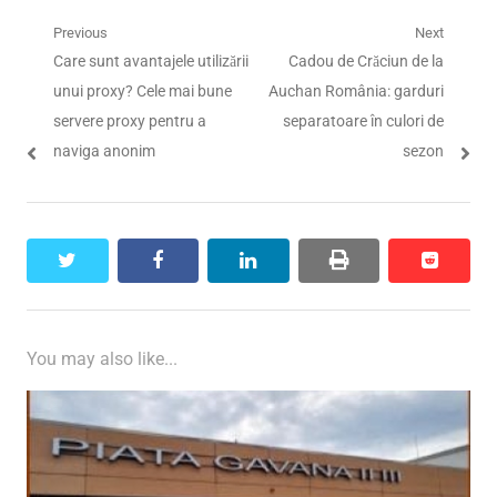
Navigare
Previous
Next
Previous
Next
Care sunt avantajele utilizării
Cadou de Crăciun de la
în
post:
post:
unui proxy? Cele mai bune
Auchan România: garduri
articole
servere proxy pentru a
separatoare în culori de
naviga anonim
sezon
twitter
facebook
linkedin
print
reddit
reddit
You may also like...