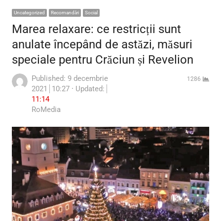
Uncategorized
Recomandări
Social
Marea relaxare: ce restricții sunt
anulate începând de astăzi, măsuri
speciale pentru Crăciun și Revelion
Published:
9 decembrie
1286
2021
10:27
Updated:
11:14
Author
RoMedia