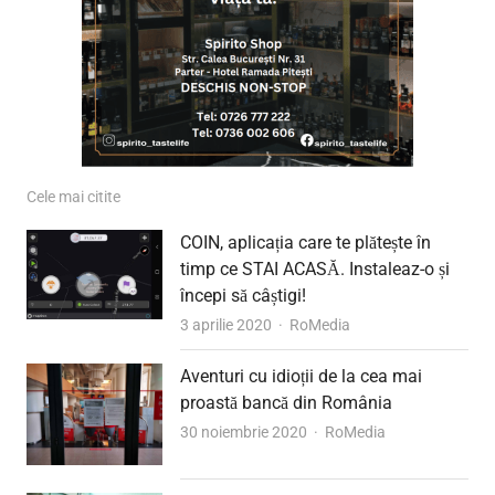
Cele mai citite
COIN, aplicația care te plătește în
timp ce STAI ACASĂ. Instaleaz-o și
începi să câștigi!
Author
3 aprilie 2020
RoMedia
Aventuri cu idioții de la cea mai
proastă bancă din România
Author
30 noiembrie 2020
RoMedia