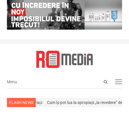
Open
Menu
Menu
search
panel
a stins din viață
FLASH NEWS
Cum își pot lua la apropiații „la revedere” de la…
NEWS