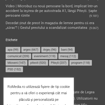
Video | Microbuz cu nouă persoane la bord, implicat într-un
accident la ieşirea de pe autostrada A1, lângă Pitești. Șapte
persoane rănite
(9.181)
Decedat ținut de preot în magazia de lemne pentru că era
„sărac”! | Gestul preotului a scandalizat comunitatea
(9.067)
Etichete
apa
(99)
arges
(667)
Argeș
(96)
bani
(94)
comunicat
(209)
eveniment
(119)
mesaj
(112)
Mioveni
(147)
pitesti
(520)
Pitești
(237)
program
(118)
PSD
(152)
Termeni și condiții
RoMedia.ro utilizează fișiere de tip cookie
Website-ul şi conţinutul acestuia, sunt protejate de Legea
pentru a vă oferi o experiență cât mai
drepturilor de autor din România (nr. 8/1996). Utilizatorii nu
plăcută și personalizată pe
pot copia, stoca, modifica ori transfera cu orice titlu,