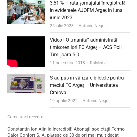
3,51 % – rata șomajului înregistrată
în evidențele AJOFM Argeș în luna
iunie 2023
Author
25 iulie 2023
Antoniu Neguț
Video | O „manita” administrată
timișorenilor! FC Argeș – ACS Poli
Timișoara 5-0
Author
11 noiembrie 2018
RoMedia
S-au pus în vânzare biletele pentru
meciul FC Argeș – Universitatea
Craiova
Author
19 aprilie 2022
Antoniu Neguț
Comentarii recente
Constantin Ion Alin
la
Incredibil! Abonații societății Termo
Calor Confort S. A. plătesc de 30 de ori mai mult decât