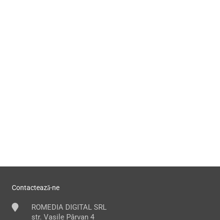
Contactează-ne
ROMEDIA DIGITAL SRL
str. Vasile Pârvan 4